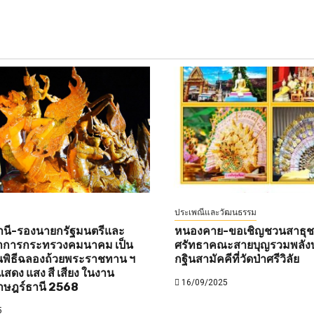
ประเพณีและวัฒนธรรม
านี-รองนายกรัฐมนตรีและ
หนองคาย-ขอเชิญชวนสาธุชนท
ว่าการกระทรวงคมนาคม เป็น
ศรัทธาคณะสายบุญรวมพลังบ
พิธีฉลองถ้วยพระราชทาน ฯ
กฐินสามัคคีที่วัดป่าศรีวิลัย
สดง แสง สี เสียง ในงาน
16/09/2025
าษฎร์ธานี 2568
5