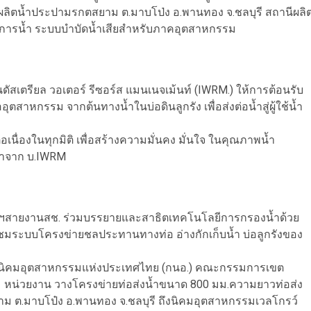
นีผลิตน้ำประปามรกตสยาม ต.มาบโป่ง อ.พานทอง จ.ชลบุรี สถานีผลิ
ดการน้ำ ระบบบำบัดน้ำเสียสำหรับภาคอุตสาหกรรม
ดัสเตรียล วอเตอร์ รีซอร์ส แมนเนจเม้นท์ (IWRM.) ให้การต้อนรับ
สาหกรรม จากต้นทางน้ำในบ่อดินลูกรัง เพื่อส่งต่อน้ำสู่ผู้ใช้น้ำ
่อเนื่องในทุกมิติ เพื่อสร้างความมั่นคง มั่นใจ ในคุณภาพน้ำ
น้ำจาก บ.IWRM
รมฯสายงานสช. ร่วมบรรยายและสาธิตเทคโนโลยีการกรองน้ำด้วย
มระบบโครงข่ายชลประทานทางท่อ อ่างกักเก็บน้ำ บ่อลูกรังของ
การนิคมอุตสาหกรรมแห่งประเทศไทย (กนอ.) คณะกรรมการเขต
1 หน่วยงาน วางโครงข่ายท่อส่งน้ำขนาด 800 มม.ความยาวท่อส่ง
ยาม ต.มาบโป๋ง อ.พานทอง จ.ชลบุรี ถึงนิคมอุตสาหกรรมเวลโกรว์