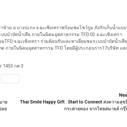
่าข้าม อ.บางปะกง จ.ฉะเชิงเทราพร้อมชมโชว์รูม ถังกักเก็บน้ำแบบ
ระบบบำบัดน้ำเสีย ภายในนิคมอุตสาหกรรม TFD 02 จ.ฉะเชิงเทรา
รรมTFD จ.ฉะเชิงเทรา ร่วมต้อนรับและพาเยี่ยมชมระบบบำบัดน้ำเสีย
ne ภายในนิคมอุตสาหกรรม TFD โดยมีผู้ประกอบการ17บริษัท แล
er 1453 กด 3
nterest
Share
Nex
สบาย
Thai Smile Happy Gift : Start to Connect ส่งความสุขป
ย่อย
กระต่ายทอง จากไทยสมายล์ กรุ๊