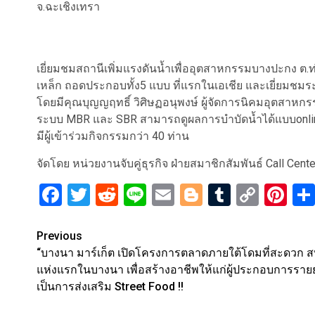
จ.ฉะเชิงเทรา
เยี่ยมชมสถานีเพิ่มแรงดันน้ำเพื่ออุตสาหกรรมบางปะกง ต.ท
เหล็ก ถอดประกอบทั้ง5 แบบ ที่แรกในเอเชีย และเยี่ยมชม
โดยมีคุณบุญญฤทธิ์ วิศิษฏอนุพงษ์ ผู้จัดการนิคมอุตสาหก
ระบบ MBR และ SBR สามารถดูผลการบำบัดน้ำได้แบบonli
มีผู้เข้าร่วมกิจกรรมกว่า 40 ท่าน
จัดโดย หน่วยงานจับคู่ธุรกิจ ฝ่ายสมาชิกสัมพันธ์ Call Cent
Facebook
Twitter
Reddit
Line
Email
Blogger
Tumblr
Copy
Pi
Link
Post
Previous
“บางนา มาร์เก็ต เปิดโครงการตลาดภายใต้โดมที่สะดวก 
navigation
แห่งแรกในบางนา เพื่อสร้างอาชีพให้แก่ผู้ประกอบการราย
เป็นการส่งเสริม Street Food !!