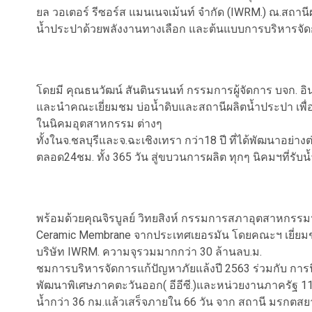
ยล วอเตอร์ รีซอร์ส แมนเนจเม้นท์ จำกัด (IWRM.) ณ.สถา
น้ำประปาด้วยพลังงานทางเลือก และต้นแบบการบริหารจั
โดยมี คุณธนวัฒน์ สันตินรนนท์ กรรมการผู้จัดการ บจก. อิน
และนำคณะเยี่ยมชม บ่อน้ำดิบและสถานีผลิตน้ำประปา เพื่ออุต
ในนิคมอุตสาหกรรม ต่างๆ
ทั้งในจ.ชลบุรีและจ.ฉะเชิงเทรา กว่า18 ปี ที่ได้พัฒนาอย่างต
ตลอด24ชม. ทั้ง 365 วัน สู่ขบวนการผลิต ทุกๆ นิคมฯที่รับ
พร้อมด้วยคุณจิรบูลย์ วิทยสิงห์ กรรมการสภาอุตสาหกร
Ceramic Membrane จากประเทศเยอรมัน โดยคณะฯ เยี่ยมช
บริษัท IWRM. ความจุรวมมากกว่า 30 ล้านลบ.ม.
ชมการบริหารจัดการแก้ปัญหาภัยแล้งปี 2563 ร่วมกับ 
พัฒนาพิเศษภาคตะวันออก( อีอีซี.)และหน่วยงานภาครัฐ 1
น้ำกว่า 36 กม.แล้วเสร็จภายใน 66 วัน จาก สถานี มรกตส