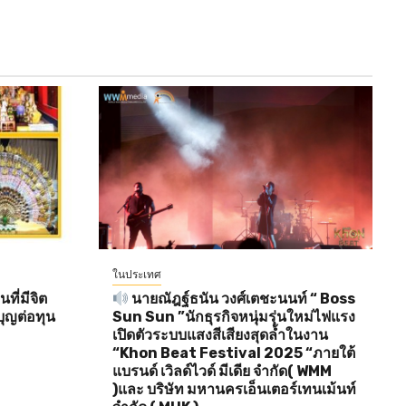
ในประเทศ
ี่มีจิต
นายณัฎฐ์ธนัน วงศ์เตชะนนท์ “ Boss
ุญต่อทุน
Sun Sun ”นักธุรกิจหนุ่มรุ่นใหม่ไฟแรง
เปิดตัวระบบแสงสีเสียงสุดล้ำในงาน
“Khon Beat Festival 2025 “ภายใต้
แบรนด์ เวิลด์ไวด์ มีเดีย จำกัด( WMM
)และ บริษัท มหานครเอ็นเตอร์เทนเม้นท์