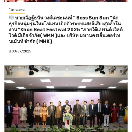
ในประเทศ
นายณัฎฐ์ธนัน วงศ์เตชะนนท์ “ Boss Sun Sun ”นัก
ธุรกิจหนุ่มรุ่นใหม่ไฟแรง เปิดตัวระบบแสงสีเสียงสุดล้ำใน
งาน “Khon Beat Festival 2025 “ภายใต้แบรนด์ เวิลด์
ไวด์ มีเดีย จำกัด( WMM )และ บริษัท มหานครเอ็นเตอร์เท
นเม้นท์ จำกัด ( MHK )
03/07/2025