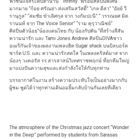
ฟิวชั่นแจ๊สระดับตำนาน ” Infinity” พร้อมศิลปินพิเศษ
มากมาย “ก้อย ศรัณย่า ส่งเสริมสวัสดิ์” “เกล ดีล่า” “อัยย์ วี
รานุกูล” “สมชัย ขำเลิศกุล จาก วงกัมปะนี” “ วรรณยศ มิต
รานนท์ จาก The Voice Senior” “ราม คุรุวาณิชย์”
ศิลปินตัวน้อย”น้องแดนไทย​ กับ​ น้องกัปตัน​ “ที่สร้างสีสัน​
ความน่ารัก​ และ Tami Jones Andrew ศิลปินDIVAชาว
อเมริกันเจ้าของผลงานเพลงฮิต Sugar shack บนบิลบอร์ด
ชาร์ต U.S. และ ความน่ารักสดใส​ ในเพลงคริสต์มาส​ จาก​
น้องๆ วงคอรัส​ รร.สารสาสน์วิเทศราชพฤกษ์​ ที่ยกทีมใหญ่
มาแบ่งปันความสุขและส่งกำลังใจให้กับทุกท่าน​
บรรยากาศในงาน​ สร้างความประทับใจเป็นอย่างมากกับ
ผู้ชม​ พูดได้ว่า​ทุกท่านเดินอมยิ้มกลับบ้านกันเลยทีเดียว​
The atmosphere of the Christmas jazz concert “Wonder
in the Deep” performed by students from Sarasas