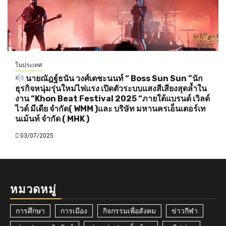
ในประเทศ
นายณัฎฐ์ธนัน วงศ์เตชะนนท์ “ Boss Sun Sun ”นัก
ธุรกิจหนุ่มรุ่นใหม่ไฟแรง เปิดตัวระบบแสงสีเสียงสุดล้ำใน
งาน “Khon Beat Festival 2025 “ภายใต้แบรนด์ เวิลด์
ไวด์ มีเดีย จำกัด( WMM )และ บริษัท มหานครเอ็นเตอร์เท
นเม้นท์ จำกัด ( MHK )
03/07/2025
หมวดหมู่
การศึกษา
การเมือง
กิจกรรมเพื่อสังคม
ข่าวกีฬา