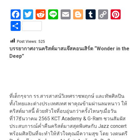
Facebook
Twitter
Reddit
Line
Email
Blogger
Tumblr
Copy
Pint
Link
Share
Post Views:
525
บรรยากาศ​งานคริสต์มาสแจ๊สคอนเสิร์ต “Wonder in the
Deep”
ที่เด็กๆจาก รร.สารสาสน์วิเทศราชพฤกษ์​ และทัพศิลปิน​
ทั้งไทยและต่างประเทศเทศ พาคุณข้ามผ่านลมหนาว ให้
คริสต์มาสนี้ ด้วยหัวใจที่อบอุ่นกว่าครั้งไหนๆเมื่อวัน
ที่17ธันวาคม​ 2565​ KCT Academy & G-Ram ชวนสัมผัส
ประสบการณ์ค่ำคืนคริสต์มาสสุดพิเศษกับ Jazz concert
พร้อมศิลปินที่จะทำให้หัวใจคุณมีความสุข โดย วงดนตรี