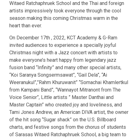
Witaed Ratchaphruek School and the Thai and foreign
artists impressively took everyone through the cool
season making this coming Christmas warm in the
heart than ever.
On December 17th , 2022, KCT Academy & G-Ram
invited audiences to experience a specially joyful
Christmas night with a Jazz concert with artists to
make everyone’s heart happy from legendary jazz
fusion band “Infinity” and many other special artists,
“Koi Saranya Songsermsawat”, “Gail Dela”, “Ai
Weeranukul”,”Rahm Khuruwanit” “Somachai Khamlertkul
from Kampani Band”, “Wannayot Mitranont from The
Voice Senior”, Little artists ” Master Danthai and
Master Captain” who created joy and loveliness, and
Tami Jones Andrew, an American DIVA artist, the owner
of the hit song “Sugar shack” on the U.S. Billboard
charts, and festive songs from the chorus of students
of Sarasas Witaed Ratchaphruek School, a big team to