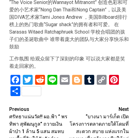
“The Voice Senior的Wannayot Mitranont” 创造色彩和可
爱的小艺术家“Nong Dan Thai和Nong Captain”，以及美
国DIVA艺术家Tami Jones Andrew ，美国Billboard排行
榜上的热门歌曲“Sugar shack”的拥有者和可爱。 在
Sarasas Witaed Ratchaphruek School 学校合唱团的孩
子们的圣诞歌曲中 谁带着庞大的团队与大家分享快乐和
鼓励
工作氛围 给观众留下了深刻的印象 可以说大家都是笑
着走回家的。
Facebook
Twitter
Reddit
Line
Email
Blogger
Tumblr
Copy
Pint
Link
Share
Post
Previous
Next
ศรัทธาแน่นวัด!! ผอ.ฟ้า ” พร
“บางนา มาร์เก็ต เปิด
navigation
ทิพา สุพัฒนุกูล” ถวายเงิน
โครงการตลาดภายใต้โดมที่
ผ้าป่า 1 ล้าน 5 แสน สมทบ
สะดวก สบาย แห่งแรกใน