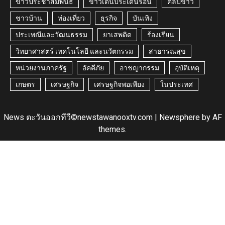
ข่าวประชาสัมพันธ์
ข่าวเด่นประเด็นร้อน
คลิปข่าว
ชาวบ้าน
ท่องเที่ยว
ธุรกิจ
บันเทิง
ประเพณีและวัฒนธรรม
ยาเสพติด
ร้องเรียน
วิทยาศาสตร์ เทคโนโลยี และนวัตกรรม
สาธารณสุข
หน่วยงานภาครัฐ
อัคคีภัย
อาชญากรรม
อุบัติเหตุ
เกษตร
เศรษฐกิจ
เศรษฐกิจพอเพียง
ในประเทศ
News ตะวันออกทีวี©newstawanooxtv.com
|
Newsphere
by AF
themes.