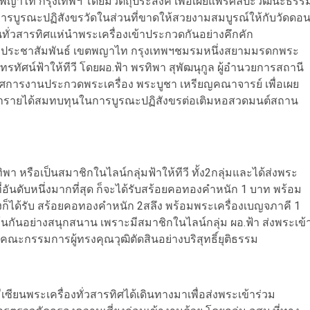
ญาไท กรุงเทพฯ โดยมีวัตถุประสงค์ เพื่อเผยแพร่ศิลปะวัฒนะธรร
การบูรณะปฏิสังขรวัดในส่วนที่ขาดให้สวยงามสมบูรณ์ให้กับวัดดอ
ทั่วสารทิศแห่นำพระเครื่องเข้าประกวดกันอย่างคึกคัก
สรกรมประชาสัมพันธ์ เขตพญาไท กรุงเทพฯชมรมหนึ่งสยามมรดกพระ
ทัศน์ฟ้าให้ทีวี โดยผอ.ฟ้า พรทิพา สุพัฒนุกูล ผู้อำนวยการสถานี
รรศการงานประกวดพระเครื่อง พระบูชา เหรียญคณาจารย์ เพื่อเผย
่อนำรายได้สมทบทุนในการบูรณะปฏิสังขรต่อเติมหอสวดมนต์สถาน
พา หรือเป็นสมาชิกในไลน์กลุ่มฟ้าให้ทีวี ทั้ง2กลุ่มและได้ส่งพระ
ที่อันดับหนึ่งมากที่สุด ก็จะได้รับสร้อยคอทองคำหนัก 1 บาท พร้อม
องก็ได้รับ สร้อยคอทองคำหนัก 2สลึง พร้อมพระเครื่องเบญจภาคี 1
กันอย่างสนุกสนาน เพราะมีสมาชิกในไลน์กลุ่ม ผอ.ฟ้า ส่งพระเข้
ณะกรรมการผู้ทรงคุณวุฒิตัดสินอย่างบริสุทธิ์ยุติธรรม
เซียนพระเครื่องทั่วสารทิศได้เดินทางมาเพื่อส่งพระเข้าร่วม