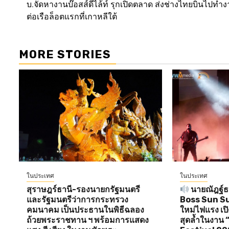
บ.จัดหางานบ๊อสส์ดีไล้ท์ รุกเปิดตลาด ส่งช่างไทยบินไปทำงา
navigation
ต่อเรือล็อตแรกที่เกาหลีใต้
MORE STORIES
ในประเทศ
ในประเทศ
สุราษฎร์ธานี-รองนายกรัฐมนตรี
นายณัฎฐ์ธน
และรัฐมนตรีว่าการกระทรวง
Boss Sun Sun 
คมนาคม เป็นประธานในพิธีฉลอง
ใหม่ไฟแรง เป
ถ้วยพระราชทาน ฯ พร้อมการแสดง
สุดล้ำในงาน