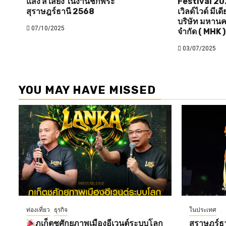
แสง สี เสียง ในงานชักพระ
Festival 20
สุราษฎร์ธานี 2568
เวิลด์ไวด์ มีเ
บริษัท มหานค
07/10/2025
จำกัด ( MHK )
03/07/2025
YOU MAY HAVE MISSED
ท่องเที่ยว
ธุรกิจ
ในประเทศ
ภูเก็ตชูศักยภาพเมืองอีเวนต์ระบบโลก
สุราษฎร์ธ