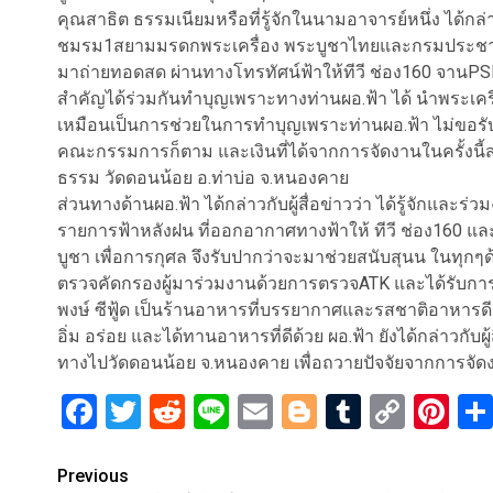
คุณสาธิต ธรรมเนียมหรือที่รู้จักในนามอาจารย์หนึ่ง ได้กล่าวก
ชมรม1สยามมรดกพระเครื่อง พระบูชาไทยและกรมประชาสัม
มาถ่ายทอดสด ผ่านทางโทรทัศน์ฟ้าให้ทีวี ช่อง160 จานPSI
สำคัญได้ร่วมกันทำบุญเพราะทางท่านผอ.ฟ้า ได้ นำพระเครื่
เหมือนเป็นการช่วยในการทำบุญเพราะท่านผอ.ฟ้า ไม่ขอรั
คณะกรรมการก็ตาม และเงินที่ได้จากการจัดงานในครั้งนี
ธรรม วัดดอนน้อย อ.ท่าบ่อ จ.หนองคาย
ส่วนทางด้านผอ.ฟ้า ได้กล่าวกับผู้สื่อข่าวว่า ได้รู้จักและร
รายการฟ้าหลังฝน ที่ออกอากาศทางฟ้าให้ ทีวี ช่อง160 แ
บูชา เพื่อการกุศล จึงรับปากว่าจะมาช่วยสนับสุนน ในทุกๆด้
ตรวจคัดกรองผู้มาร่วมงานด้วยการตรวจATK และได้รับก
พงษ์ ซีฟู้ด เป็นร้านอาหารที่บรรยากาศและรสชาติอาหารดี
อิ่ม อร่อย และได้ทานอาหารที่ดีด้วย ผอ.ฟ้า ยังได้กล่าวกับ
ทางไปวัดดอนน้อย จ.หนองคาย เพื่อถวายปัจจัยจากการจัดงาน
Facebook
Twitter
Reddit
Line
Email
Blogger
Tumblr
Copy
Pi
Link
Post
Previous