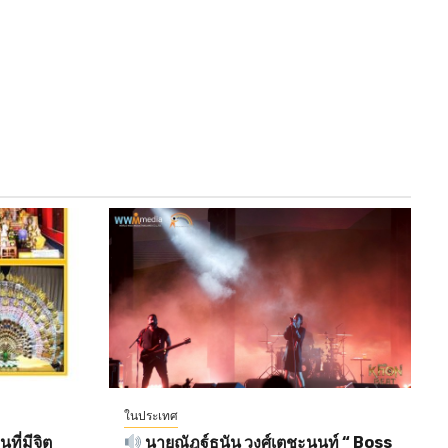
ในประเทศ
ี่มีจิต
นายณัฎฐ์ธนัน วงศ์เตชะนนท์ “ Boss