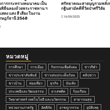
ว่าการกระทรวงคมนาคม เป็น
ศรัทธาคณะสายบุญรวมพลังบ
พิธีฉลองถ้วยพระราชทาน ฯ
กฐินสามัคคีที่วัดป่าศรีวิลัย
สดง แสง สี เสียง ในงาน
16/09/2025
าษฎร์ธานี 2568
5
หมวดหมู่
การศึกษา
การเมือง
กิจกรรมเพื่อสังคม
ข่าวกีฬา
ข่าวประชาสัมพันธ์
ข่าวเด่นประเด็นร้อน
คลิปข่าว
ชาวบ้าน
ท่องเที่ยว
ธุรกิจ
บันเทิง
ประเพณีและวัฒนธรรม
ยาเสพติด
ร้องเรียน
วิทยาศาสตร์ เทคโนโลยี และนวัตกรรม
สาธารณสุข
หน่วยงานภาครัฐ
อัคคีภัย
อาชญากรรม
อุบัติเหตุ