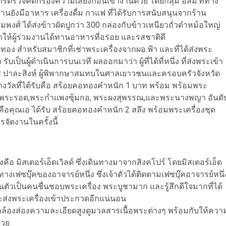
รตรวจคัดกรองความเสี่ยงก่อนเข้างานด้วย โดยกลุ่ม อสม.ที่ทาง
นยังมีอาหาร เครื่องดื่ม กาแฟ ที่ได้รับการสนับสนุนจากร้าน
งศ์ ได้ส่งข้าวผัดปูกว่า 300 กล่องกับข้าวเหนียวถั่วดำหม้อใหญ่
ให้ผู้ร่วมงานได้ทานอาหารที่อร่อย และรสชาติดี
ง สำหรับสมาชิกที่เช่าพระเครื่องจากผอ.ฟ้า และที่ได้ส่งพระ
ับเป็นผู้ดำเนินการบนเวที ผลออกมาว่า ผู้ที่ได้ที่หนึ่ง ที่ส่งพระเข้า
วเดช ปาละสิงห์ ผู้พิพากษาสมทบในศาลเยาวชนและครอบครัวจังหวัด
รางวัลที่ได้รับคือ สร้อยคอทองคำหนัก 1 บาท พร้อม พร้อมพระ
ัง, พระรอด,พระกำแพงซุ้มกอ, พระผงสุพรรณ,และพระนางพญา อันดั
็คือคุณเอ ได้รับ สร้อยคอทองคำหนัก 2 สลึง พร้อมพระเครื่องชุด
จัดงานในครั้งนี้
คือ มิสเตอร์เอ็ดเวิลด์ ซึ่งเดินทางมาจากสิงคโปร์ โดยมิสเตอร์เอ็ด
ทางเฟซบุ๊คของอาจารย์หนึ่ง ซึ่งเจ้าตัวได้ติดตามเฟซบุ๊คอาจารย์หนึ่
ตัวเป็นคนชื่นชอบพระเครื่อง พระบูชามาก และรู้สึกดีใจมากที่ได้
ส่งพระเครื่องเข้าประกวดอีกแน่นอน
กกล้องส่องความละเอียดสูงดูมวลสารเนื้อพระต่างๆ พร้อมกับให้ควา
้วย