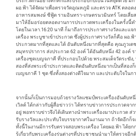
ประกวดกันอย่างคึกคักและประกอบกับเป็นวันหยุดด้วย มีกา
ผอ.ฟ้า ได้จัดมาเพื่อตรวจวัดอุณหภูมิ และตรวจ ATK ตลอดงา
อาหารสมพงษ์ ซีฟู้ด รามอินทรา-เกษตรนวมินทร์ โดยเสี่ยสมพ
มาให้อิ่มอร่อยตลอดงานการประกวดพระเครื่องในครั้งนี้ทำ
โดยในเวลา.16.20 นาที ก็มาถึงการประกาศรางวัลและแจกทอ
เครื่อง พระบูชาเข้าประกวด ซึ่งผู้ประกาศรางวัลก็คือ ผอ.ฟ้า ร
ประกวดมากที่สุดและได้ อันดับหนึ่งมากที่สุดคือ คุณภู
สมุทรปราการ ส่งประกวด 62 องค์ ได้อันดับหนึ่ง 42 องค์ 
เครื่องชุดเบญจภาคี ที่ประกอบไปด้วย พระสมเด็จวัดระฆ
สองที่ส่งพระเข้าประกวดและติดอันดับหนึ่งมากเป็นที่สองก
เบญจภาคี 1 ชุด ซึ่งทั้งสองต่างดีใจมาก และประดับใจในการ
จากนั้นก็เป็นการมอบถ้วยรางวัลแชมป์พระเครื่องอันดับหนึ่ง
เวิลด์ ได้กล่าวกับผู้สื่อข่าวว่า ได้ทราบข่าวการประกวดจาก
อยู่ พอทราบข่าวจึงได้เดินทางนำพระเครื่องมาประกวด ส่วน
รับรางวัลและประทับใจบรรยากาศในงานมาก ถ้าจัดอีกก็จะ
ทั้งนี้ในงานมีการรับตรวจสอบพระเครื่อง โดยผอ.ฟ้า ได้ย
รู้เกี่ยวกับพระเครื่องรุ่นต่างๆที่ประชาชนนำมาให้ตรวจอีกด