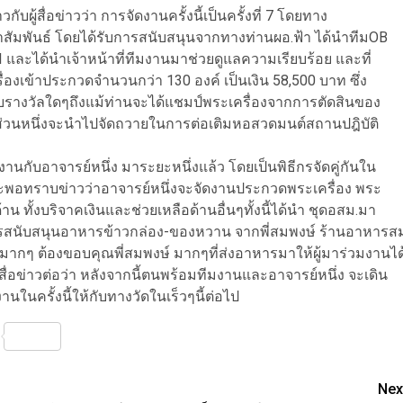
ับผู้สื่อข่าวว่า การจัดงานครั้งนี้เป็นครั้งที่ 7 โดยทาง
พันธ์ โดยได้รับการสนับสนุนจากทางท่านผอ.ฟ้า ได้นำทีมOB
 และได้นำเจ้าหน้าที่ทีมงานมาช่วยดูแลความเรียบร้อย และที่
องเข้าประกวดจำนวนกว่า 130 องค์ เป็นเงิน 58,500 บาท ซึ่ง
บรางวัลใดๆถึงแม้ท่านจะได้แชมป์พระเครื่องจากการตัดสินของ
้ส่วนหนึ่งจะนำไปจัดถวายในการต่อเติมหอสวดมนต์สถานปฎิบัติ
่วมงานกับอาจารย์หนึ่ง มาระยะหนึ่งแล้ว โดยเป็นพิธีกรจัดคู่กันใน
ละพอทราบข่าวว่าอาจารย์หนึ่งจะจัดงานประกวดพระเครื่อง พระ
าน ทั้งบริจาคเงินและช่วยเหลือด้านอื่นๆทั้งนี้ได้นำ ชุดอสม.มา
ารสนับสนุนอาหารข้าวกล่อง-ของหวาน จากพี่สมพงษ์ ร้านอาหารส
มากๆ ต้องขอบคุณพี่สมพงษ์ มากๆที่ส่งอาหารมาให้ผู้มาร่วมงานได
ผู้สื่อข่าวต่อว่า หลังจากนี้ตนพร้อมทีมงานและอาจารย์หนึ่ง จะเดิน
ในครั้งนี้ให้กับทางวัดในเร็วๆนี้ต่อไป
nterest
Share
Nex