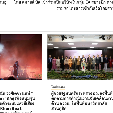
นอู่
ไทย สมายล์ บัส เข้าร่วมเป็นบริษัทในกลุ่ม EA สยายปีก คว
รวมรถโดยสารเข้ากับเรือโดยสา
ในประเทศ
ัน วงศ์เตชะนนท์ “
ผู้ช่วยรัฐมนตรีกระทรวง อว. ลงพื้นที่
”นักธุรกิจหนุ่มรุ่น
ติดตามการดำเนินงานขับเคลื่อนงา
ิดตัวระบบแสงสีเสียง
ด้าน อววน. ในพื้นที่มหาวิทยาลัย
 “Khon Beat
สวนดุสิต