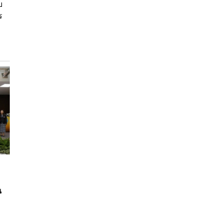
บ
ร
น