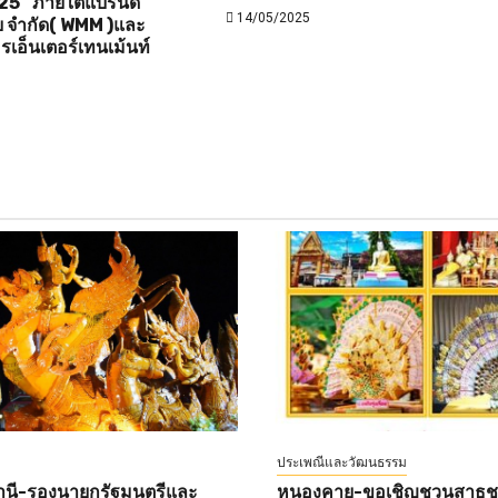
25 “ภายใต้แบรนด์
14/05/2025
ดีย จำกัด( WMM )และ
รเอ็นเตอร์เทนเม้นท์
ประเพณีและวัฒนธรรม
านี-รองนายกรัฐมนตรีและ
หนองคาย-ขอเชิญชวนสาธุชนท