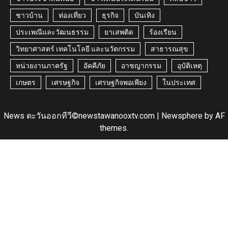
ชาวบ้าน
ท่องเที่ยว
ธุรกิจ
บันเทิง
ประเพณีและวัฒนธรรม
ยาเสพติด
ร้องเรียน
วิทยาศาสตร์ เทคโนโลยี และนวัตกรรม
สาธารณสุข
หน่วยงานภาครัฐ
อัคคีภัย
อาชญากรรม
อุบัติเหตุ
เกษตร
เศรษฐกิจ
เศรษฐกิจพอเพียง
ในประเทศ
News ตะวันออกทีวี©newstawanooxtv.com
|
Newsphere
by AF
themes.