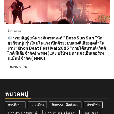
ในประเทศ
นายณัฎฐ์ธนัน วงศ์เตชะนนท์ “ Boss Sun Sun ”นัก
ธุรกิจหนุ่มรุ่นใหม่ไฟแรง เปิดตัวระบบแสงสีเสียงสุดล้ำใน
งาน “Khon Beat Festival 2025 “ภายใต้แบรนด์ เวิลด์
ไวด์ มีเดีย จำกัด( WMM )และ บริษัท มหานครเอ็นเตอร์เท
นเม้นท์ จำกัด ( MHK )
03/07/2025
หมวดหมู่
การศึกษา
การเมือง
กิจกรรมเพื่อสังคม
ข่าวกีฬา
ข่าวประชาสัมพันธ์
ข่าวเด่นประเด็นร้อน
คลิปข่าว