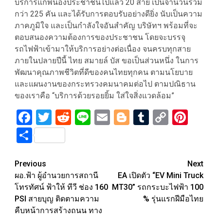
บริการแก่พี่น้องประชาชนไปแล้ว 20 สาย เป็นจำนวนรวม
กว่า 225 คัน และได้รับการตอบรับอย่างดียิ่ง นับเป็นความ
ภาคภูมิใจ และเป็นกำลังใจอันสำคัญ บริษัทฯ พร้อมที่จะ
ตอบสนองความต้องการของประชาชน โดยจะบรรจุ
รถไฟฟ้าเข้ามาให้บริการอย่างต่อเนื่อง จนครบทุกสาย
ภายในปลายปีนี้ ไทย สมายล์ บัส ขอเป็นส่วนหนึ่ง ในการ
พัฒนาคุณภาพชีวิตที่ดีของคนไทยทุกคน ตามนโยบาย
และแผนงานของกระทรวงคมนาคมต่อไป ตามปณิธาน
ของเราคือ “บริการด้วยรอยยิ้ม ใส่ใจสิ่งแวดล้อม”
Facebook
Twitter
Reddit
Line
Email
Blogger
Tumblr
Copy
Pint
Link
Share
Post
Previous
Next
ผอ.ฟ้า ผู้อำนวยการสถานี
EA เปิดตัว “EV Mini Truck
navigation
โทรทัศน์ ฟ้าให้ ทีวี ช่อง 160
MT30” รถกระบะไฟฟ้า 100
PSI สายบุญ ติดตามความ
% รุ่นแรกฝีมือไทย
คืบหน้าการสร้างถนน ทาง