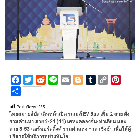
Facebook
Twitter
Reddit
Line
Email
Blogger
Tumblr
Copy
Pint
Link
Share
Post Views:
385
ไทยสมายล์บัส เดินหน้าเปิด รถเมล์ EV Bus เพิ่ม 2 สาย ฝั่ง
รามคำแหง สาย 2-24 (44) เคหะคลองจั่น-ท่าเตียน และ
สาย 3-53 แอร์พอร์ตลิ้งค์ รามคำแหง – เสาชิงช้า เพื่อให้ผู้
บริสารใช้บริการอย่างทันใจ