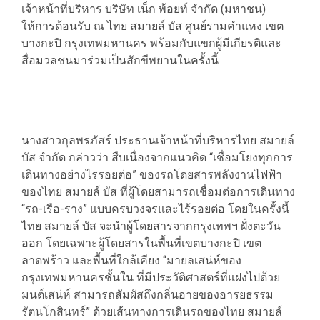
เจ้าหน้าที่บริหาร บริษัท เน็ก พ้อยท์ จำกัด (มหาชน)
ให้การต้อนรับ ณ ไทย สมายล์ บัส ศูนย์รามคำแหง เขต
บางกะปิ กรุงเทพมหานคร พร้อมกับแขกผู้มีเกียรติและ
สื่อมวลชนมาร่วมเป็นสักขีพยานในครั้งนี้
​นางสาวกุลพรภัสร์ ประธานเจ้าหน้าที่บริหารไทย สมายล์
บัส จำกัด กล่าวว่า สืบเนื่องจากแนวคิด “เชื่อมโยงทุกการ
เดินทางอย่างไรรอยต่อ” ของรถโดยสารพลังงานไฟฟ้า
ของไทย สมายล์ บัส ที่ผู้โดยสามารถเชื่อมต่อการเดินทาง
“รถ-เรือ-ราง” แบบครบวงจรและไร้รอยต่อ โดยในครั้งนี้
ไทย สมายล์ บัส จะนำผู้โดยสารจากกรุงเทพฯ ฝั่งตะวัน
ออก โดยเฉพาะผู้โดยสารในพื้นที่เขตบางกะปิ เขต
ลาดพร้าว และพื้นที่ใกล้เคียง “มายลเสน่ห์ของ
กรุงเทพมหานครชั้นใน ที่มีประวัติศาสตร์ที่แฝงไปด้วย
มนต์เสน่ห์ สามารถสัมผัสถึงกลิ่นอายของอารยธรรม
รัตนโกสินทร์” ด้วยเส้นทางการเดินรถของไทย สมายล์