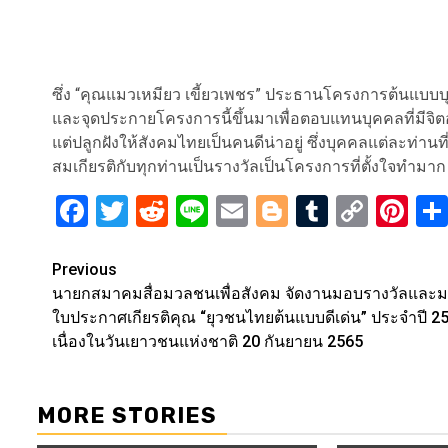
ซึ่ง “คุณแมวเหมียว เขี้ยวเพชร” ประธานโครงการต้นแบบบุคคล
และจุดประกายโครงการนี้ขึ้นมาเพื่อตอบแทนบุคคลที่มีจิต
แต่ปลูกฝังให้สังคมไทยเป็นคนดีน่าอยู่ ซึ่งบุคคลแต่ละท่านท
สมเกียรติกับทุกท่านเป็นรางวัลเป็นโครงการที่ตั้งใจทำมา
Facebook
Twitter
Reddit
Line
Email
Blogger
Tumblr
Copy
Pi
Link
Post
Previous
นายกสมาคมสื่อมวลชนเพื่อสังคม จัดงานมอบรางวัลและ
navigation
ใบประกาศเกียรติคุณ “ยุวชนไทยต้นแบบดีเด่น” ประจำปี 2
เนื่องในวันเยาวชนแห่งชาติ 20 กันยายน 2565
MORE STORIES