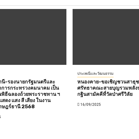
ประเพณีและวัฒนธรรม
านี-รองนายกรัฐมนตรีและ
หนองคาย-ขอเชิญชวนสาธุชนท
ว่าการกระทรวงคมนาคม เป็น
ศรัทธาคณะสายบุญรวมพลังบ
พิธีฉลองถ้วยพระราชทาน ฯ
กฐินสามัคคีที่วัดป่าศรีวิลัย
สดง แสง สี เสียง ในงาน
16/09/2025
าษฎร์ธานี 2568
5