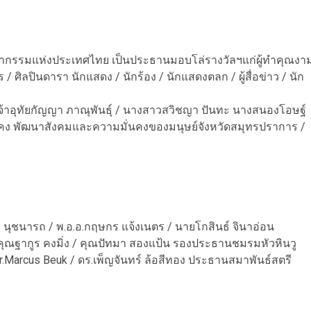
ชญากรรมแห่งประเทศไทย เป็นประธานมอบโล่รางวัลฯแก่ผู้ทำคุณงา
ร / ศิลปินดารา นักแสดง / นักร้อง / นักแสดงตลก / ผู้สื่อข่าว / นัก
มเจ้าอุทัยกัญญา ภาณุพันธุ์ / นางสาวสวิชญา ปันทะ นางสนองโอษฐ์
ุขคง พัฒนาสังคมและความมั่นคงของมนุษย์จังหวัดสมุทรปราการ /
 นุชนารถ / พ.อ.อ.กฤษกร แจ้งเนตร / นายโกสินธ์ จินาอ่อน
 คุณฐากูร คงมิ่ง / คุณปัทมา สองแป้น รองประธานชมรมหัวหินวู
.Marcus Beuk / ดร.เพ็ญจันทร์ ล้อสีทอง ประธานสมาพันธ์สตรี