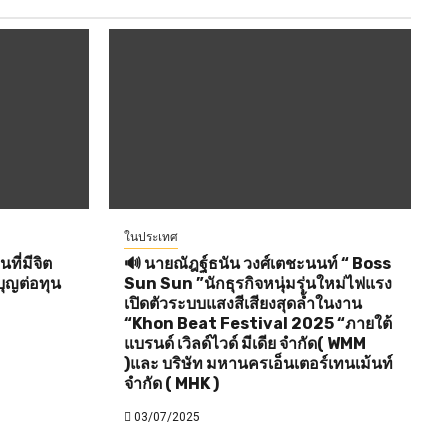
ในประเทศ
ี่มีจิต
🔊 นายณัฎฐ์ธนัน วงศ์เตชะนนท์ “ Boss
ุญต่อทุน
Sun Sun ”นักธุรกิจหนุ่มรุ่นใหม่ไฟแรง
เปิดตัวระบบแสงสีเสียงสุดล้ำในงาน
“Khon Beat Festival 2025 “ภายใต้
แบรนด์ เวิลด์ไวด์ มีเดีย จำกัด( WMM
)และ บริษัท มหานครเอ็นเตอร์เทนเม้นท์
จำกัด ( MHK )
03/07/2025