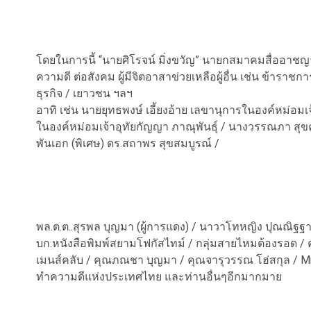
โดยในการนี้ “นายศิโรจน์ มิ่งขวัญ” นายกสมาคมสื่ออา
ความดี ต่อสังคม ผู้มีจิตอาสาข่วยเหลือผู้อื่น เช่น ข้าราชกา
ธุรกิจ / เยาวชน ฯลฯ
อาทิ เช่น นายยุทธพงษ์ เอี้ยงอ้าย เลขานุการในองค์หม่อ
ในองค์หม่อมเจ้าอุทัยกัญญา ภาณุพันธุ์ / นางวรรณภา ส
พันเอก (พิเศษ) ดร.สถาพร สุขสมบูรณ์ /
พล.ต.ต..สุรพล บุญมา (ผู้การแดง) / นาวาโทหญิง ปุณณิฐฐา
บก.หนังสือพิมพ์สยามโฟกัสไทม์ / กลุ่มสายไหมต้องรอด /
เมนส์คลับ / คุณภณชา บุญมา / คุณจารุวรรณ โฮ่สกุล / Mr
ทำความดีแห่งประเทศไทย และท่านอื่นๆอีกมากมาย