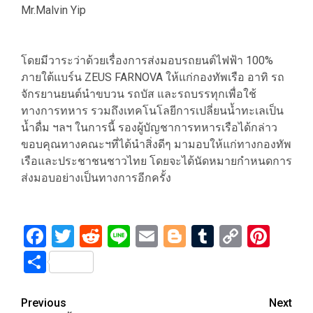
Mr.Malvin Yip
โดยมีวาระว่าด้วยเรื่องการส่งมอบรถยนต์ไฟฟ้า 100%
ภายใต้แบร์น ZEUS FARNOVA ให้แก่กองทัพเรือ อาทิ รถ
จักรยานยนต์นำขบวน รถบัส และรถบรรทุกเพื่อใช้
ทางการทหาร รวมถึงเทคโนโลยีการเปลี่ยนน้ำทะเลเป็น
น้ำดื่ม ฯลฯ ในการนี้ รองผู้บัญชาการทหารเรือได้กล่าว
ขอบคุณทางคณะฯที่ได้นำสิ่งดีๆ มามอบให้แก่ทางกองทัพ
เรือและประชาชนชาวไทย โดยจะได้นัดหมายกำหนดการ
ส่งมอบอย่างเป็นทางการอีกครั้ง
Facebook
Twitter
Reddit
Line
Email
Blogger
Tumblr
Copy
Pint
Link
Share
Post
Previous
Next