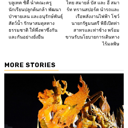
บลูเทค ซิตี้ นำคณะครู
ไทย สมายล์ บัส และ อี สมา
navigation
นักเรียนปลูกต้นกล้า พัฒนา
ร์ท ทรานสปอร์ต นำรถและ
ป่าชายเลน และอนุรักษ์พันธุ์
เรือพลังงานไฟฟ้า โชว์
สัตว์น้ำ รักษาสมดุลทาง
นายกรัฐมนตรี พิธีเปิดท่า
ธรรมชาติ ให้พึ่งพาซึ่งกัน
สาทรและท่าช้าง พร้อม
และกันอย่างยั่งยืน
ขานรับนโยบายการเดินทาง
ไร้มลพิษ
MORE STORIES