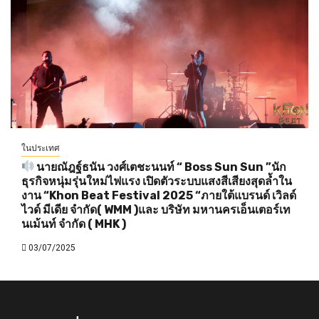
ในประเทศ
นายณัฎฐ์ธนัน วงศ์เตชะนนท์ “ Boss Sun Sun ”นัก
ธุรกิจหนุ่มรุ่นใหม่ไฟแรง เปิดตัวระบบแสงสีเสียงสุดล้ำใน
งาน “Khon Beat Festival 2025 “ภายใต้แบรนด์ เวิลด์
ไวด์ มีเดีย จำกัด( WMM )และ บริษัท มหานครเอ็นเตอร์เท
นเม้นท์ จำกัด ( MHK )
03/07/2025