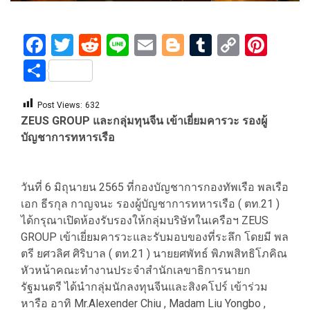
Facebook
Twitter
Reddit
Line
Email
Blogger
Tumblr
Copy
Pint
Link
Share
Post Views:
632
ZEUS GROUP และกลุ่มทุนจีน เข้าเยี่ยมคารวะ รองผู้
บัญชาการทหารเรือ
วันที่ 6 มิถุนายน 2565 ที่กองบัญชาการกองทัพเรือ พลเรือ
เอก ธีรกุล กาญจนะ รองผู้บัญชาการทหารเรือ ( ตท.21 )
ได้กรุณาเปิดห้องรับรองให้กลุ่มบริษัทในเครือฯ ZEUS
GROUP เข้าเยี่ยมคารวะและรับมอบของที่ระลึก โดยมี พล
ตรี ยศวลิศ ศิริบาล ( ตท.21 ) นายยศพัทธ์ พิภพสิทธิโภคิณ
หัวหน้าคณะทำงานประจำสำนักเลขาธิการนายก
รัฐมนตรี ได้นำกลุ่มนักลงทุนจีนและสิงคโปร์ เข้าร่วม
หารือ อาทิ Mr.Alexender Chiu , Madam Liu Yongbo ,