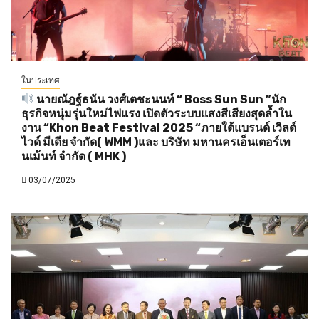
ในประเทศ
นายณัฎฐ์ธนัน วงศ์เตชะนนท์ “ Boss Sun Sun ”นัก
ธุรกิจหนุ่มรุ่นใหม่ไฟแรง เปิดตัวระบบแสงสีเสียงสุดล้ำใน
งาน “Khon Beat Festival 2025 “ภายใต้แบรนด์ เวิลด์
ไวด์ มีเดีย จำกัด( WMM )และ บริษัท มหานครเอ็นเตอร์เท
นเม้นท์ จำกัด ( MHK )
03/07/2025