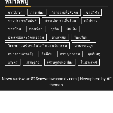
หมวดหมู่
การศึกษา
การเมือง
กิจกรรมเพื่อสังคม
ข่าวกีฬา
ข่าวประชาสัมพันธ์
ข่าวเด่นประเด็นร้อน
คลิปข่าว
ชาวบ้าน
ท่องเที่ยว
ธุรกิจ
บันเทิง
ประเพณีและวัฒนธรรม
ยาเสพติด
ร้องเรียน
วิทยาศาสตร์ เทคโนโลยี และนวัตกรรม
สาธารณสุข
หน่วยงานภาครัฐ
อัคคีภัย
อาชญากรรม
อุบัติเหตุ
เกษตร
เศรษฐกิจ
เศรษฐกิจพอเพียง
ในประเทศ
News ตะวันออกทีวี©newstawanooxtv.com
|
Newsphere
by AF
themes.