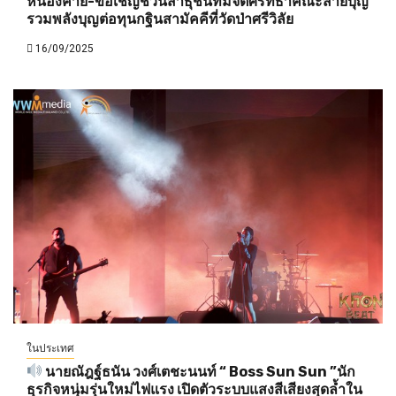
หนองคาย-ขอเชิญชวนสาธุชนที่มีจิตศรัทธาคณะสายบุญ
รวมพลังบุญต่อทุนกฐินสามัคคีที่วัดป่าศรีวิลัย
16/09/2025
ในประเทศ
นายณัฎฐ์ธนัน วงศ์เตชะนนท์ “ Boss Sun Sun ”นัก
ธุรกิจหนุ่มรุ่นใหม่ไฟแรง เปิดตัวระบบแสงสีเสียงสุดล้ำใน