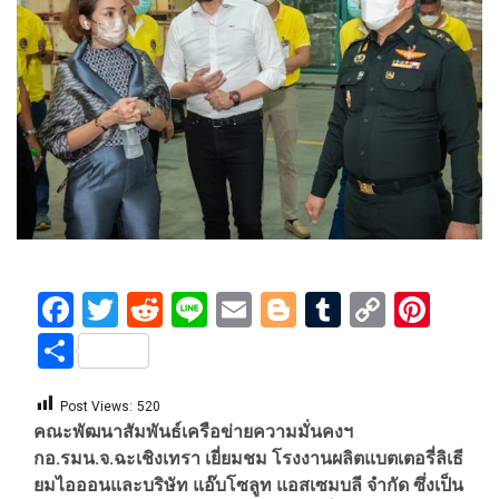
Facebook
Twitter
Reddit
Line
Email
Blogger
Tumblr
Copy
Pint
Link
Share
Post Views:
520
คณะพัฒนาสัมพันธ์เครือข่ายความมั่นคงฯ
กอ.รมน.จ.ฉะเชิงเทรา เยี่ยมชม โรงงานผลิตแบตเตอรี่ลิเธี
ยมไอออนและบริษัท แอ๊บโซลูท แอสเซมบลี จํากัด ซึ่งเป็น