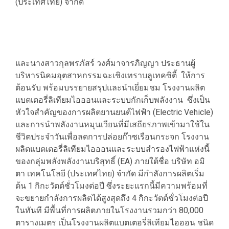
(ประเทศไทย) จำกัด
และนางสาวกุลพรภัสร์ วงศ์มาจารภิญญา ประธานผู้
บริหารนิคมอุตสาหกรรมฉะเชิงเทราบลูเทคซิตี้ ให้การ
ต้อนรับ พร้อมบรรยายสรุปและนำเยี่ยมชม โรงงานผลิต
แบตเตอรี่ลิเทียมไอออนและระบบกักเก็บพลังงาน ซึ่งเป็น
หัวใจสำคัญของการผลิตยานยนต์ไฟฟ้า (Electric Vehicle)
และการนำพลังงานหมุนเวียนที่มีเสถียรภาพเข้ามาใช้ใน
ชีวิตประจำวันเพื่อลดการปล่อยก๊าซเรือนกระจก โรงงาน
ผลิตแบตเตอรี่ลิเทียมไอออนและระบบสำรองไฟฟ้าแห่งนี้
ของกลุ่มพลังพลังงานบริสุทธิ์ (EA) ภายใต้ชื่อ บริษัท อมิ
ตา เทคโนโลยี (ประเทศไทย) จำกัด มีกำลังการผลิตเริ่ม
ต้น 1 กิกะวัตต์ชั่วโมงต่อปี ซึ่งระยะแรกนี้มีความพร้อมที่
จะขยายกำลังการผลิตได้สูงสุดถึง 4 กิกะวัตต์ชั่วโมงต่อปี
ในทันที มีพื้นที่การผลิตภายในโรงงานรวมกว่า 80,000
ตารางเมตร เป็นโรงงานผลิตแบตเตอรี่ลิเทียมไอออน ชนิด