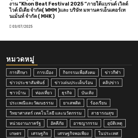
งาน “Khon Beat Festival 2025 “ภายใต้แบรนด์ เวิลด์
ไวด์ มีเดีย จำกัด( WMM )และ บริษัท มหานครเอ็นเตอร์เท
นเม้นท์ จำกัด ( MHK )
03/07/2025
หมวดหมู่
การศึกษา
การเมือง
กิจกรรมเพื่อสังคม
ข่าวกีฬา
ข่าวประชาสัมพันธ์
ข่าวเด่นประเด็นร้อน
คลิปข่าว
ชาวบ้าน
ท่องเที่ยว
ธุรกิจ
บันเทิง
ประเพณีและวัฒนธรรม
ยาเสพติด
ร้องเรียน
วิทยาศาสตร์ เทคโนโลยี และนวัตกรรม
สาธารณสุข
หน่วยงานภาครัฐ
อัคคีภัย
อาชญากรรม
อุบัติเหตุ
เกษตร
เศรษฐกิจ
เศรษฐกิจพอเพียง
ในประเทศ