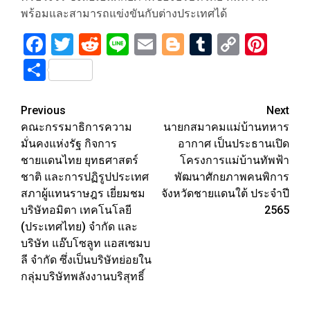
พร้อมและสามารถแข่งขันกับต่างประเทศได้
Facebook
Twitter
Reddit
Line
Email
Blogger
Tumblr
Copy
Pint
Link
Share
Post
Previous
Next
คณะกรรมาธิการความ
นายกสมาคมแม่บ้านทหาร
navigation
มั่นคงแห่งรัฐ กิจการ
อากาศ เป็นประธานเปิด
ชายแดนไทย ยุทธศาสตร์
โครงการแม่บ้านทัพฟ้า
ชาติ และการปฏิรูปประเทศ
พัฒนาศักยภาพคนพิการ
สภาผู้แทนราษฎร เยี่ยมชม
จังหวัดชายแดนใต้ ประจําปี
บริษัทอมิตา เทคโนโลยี
2565
(ประเทศไทย) จํากัด และ
บริษัท แอ๊บโซลูท แอสเซมบ
ลี จํากัด ซึ่งเป็นบริษัทย่อยใน
กลุ่มบริษัทพลังงานบริสุทธิ์