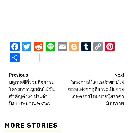
Facebook
Twitter
Reddit
Line
Email
Blogger
Tumblr
Copy
Pint
Link
Share
Post
Previous
Next
บลูเทคซิตี้ร่วมกิจกรรม
“อลงกรณ์”เสนอเจ้าชายไฟ
navigation
โครงการปลูกต้นไม้วัน
ซอลแห่งซาอุดีอาระเบียช่วย
สำคัญต่างๆ ประจำ
เกษตรกรไทยขายปุ๋ยราคา
ปีงบประมาณ ๒๕๖๕
มิตรภาพ
MORE STORIES