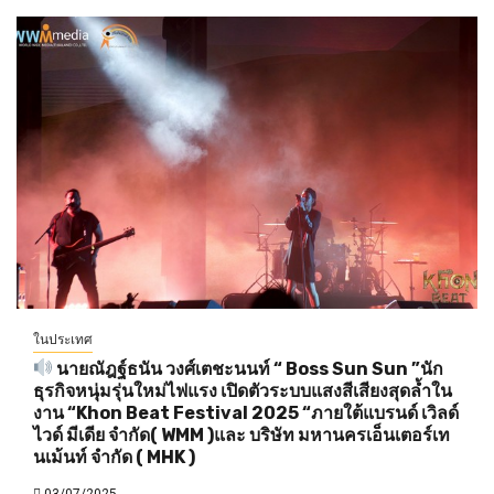
ในประเทศ
นายณัฎฐ์ธนัน วงศ์เตชะนนท์ “ Boss Sun Sun ”นัก
ธุรกิจหนุ่มรุ่นใหม่ไฟแรง เปิดตัวระบบแสงสีเสียงสุดล้ำใน
งาน “Khon Beat Festival 2025 “ภายใต้แบรนด์ เวิลด์
ไวด์ มีเดีย จำกัด( WMM )และ บริษัท มหานครเอ็นเตอร์เท
นเม้นท์ จำกัด ( MHK )
03/07/2025