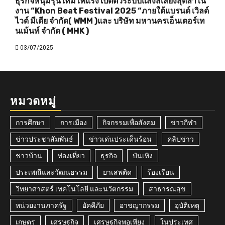
ธุรกิจหนุ่มรุ่นใหม่ไฟแรง เปิดตัวระบบแสงสีเสียงสุดล้ำใน
งาน “Khon Beat Festival 2025 “ภายใต้แบรนด์ เวิลด์
ไวด์ มีเดีย จำกัด( WMM )และ บริษัท มหานครเอ็นเตอร์เท
นเม้นท์ จำกัด ( MHK )
03/07/2025
หมวดหมู่
การศึกษา
การเมือง
กิจกรรมเพื่อสังคม
ข่าวกีฬา
ข่าวประชาสัมพันธ์
ข่าวเด่นประเด็นร้อน
คลิปข่าว
ชาวบ้าน
ท่องเที่ยว
ธุรกิจ
บันเทิง
ประเพณีและวัฒนธรรม
ยาเสพติด
ร้องเรียน
วิทยาศาสตร์ เทคโนโลยี และนวัตกรรม
สาธารณสุข
หน่วยงานภาครัฐ
อัคคีภัย
อาชญากรรม
อุบัติเหตุ
เกษตร
เศรษฐกิจ
เศรษฐกิจพอเพียง
ในประเทศ