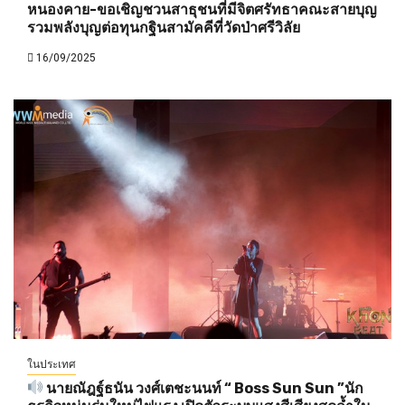
หนองคาย-ขอเชิญชวนสาธุชนที่มีจิตศรัทธาคณะสายบุญ
รวมพลังบุญต่อทุนกฐินสามัคคีที่วัดป่าศรีวิลัย
16/09/2025
ในประเทศ
นายณัฎฐ์ธนัน วงศ์เตชะนนท์ “ Boss Sun Sun ”นัก