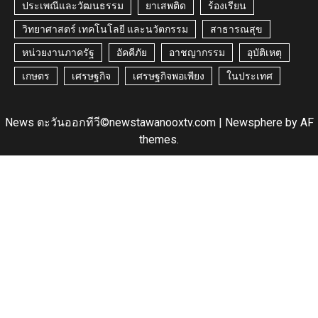
ประเพณีและวัฒนธรรม
ยาเสพติด
ร้องเรียน
วิทยาศาสตร์ เทคโนโลยี และนวัตกรรม
สาธารณสุข
หน่วยงานภาครัฐ
อัคคีภัย
อาชญากรรม
อุบัติเหตุ
เกษตร
เศรษฐกิจ
เศรษฐกิจพอเพียง
ในประเทศ
News ตะวันออกทีวี©newstawanooxtv.com
|
Newsphere
by AF
themes.