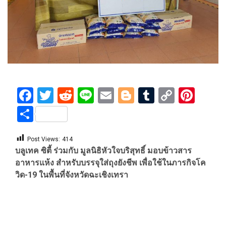
Facebook
Twitter
Reddit
Line
Email
Blogger
Tumblr
Copy
Pint
Link
Share
Post Views:
414
บลูเทค ซิตี้ ร่วมกับ มูลนิธิหัวใจบริสุทธิ์ มอบข้าวสาร
อาหารแห้ง สำหรับบรรจุใส่ถุงยังชีพ เพื่อใช้ในภารกิจโค
วิด-19 ในพื้นที่จังหวัดฉะเชิงเทรา