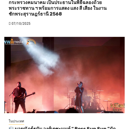
กระทรวงคมนาคม เป็นประธานในพิธีฉลองถ้วย
พระราชทาน ฯ พร้อมการแสดง แสง สี เสียง ในงาน
ชักพระสุราษฎร์ธานี 2568
07/10/2025
ในประเทศ
นายณัฎฐ์ธนัน วงศ์เตชะนนท์ “ Boss Sun Sun ”นัก