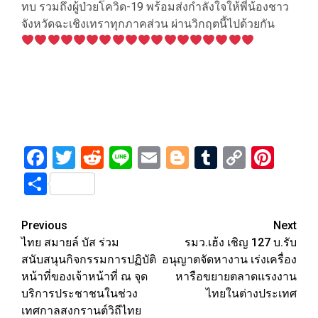
ทบ รวมถึงผู้ป่วยโควิด-19 พร้อมส่งกำลังใจให้พี่น้องชาว
จังหวัดฉะเชิงเทราทุกภาคส่วน ผ่านวิกฤตนี้ไปด้วยกัน
Facebook
Twitter
Reddit
Line
Email
Blogger
Tumblr
Copy
Pint
Link
Share
Post
Previous
Next
ไทย สมายล์ บัส ร่วม
รมว.เฮ้ง เชิญ 127 บ.รับ
navigation
สนับสนุนกิจกรรมการปฏิบัติ
อนุญาตจัดหางาน เร่งเครื่อง
หน้าที่ของเจ้าหน้าที่ ณ จุด
หารือขยายตลาดแรงงาน
บริการประชาชนในช่วง
ไทยในต่างประเทศ
เทศกาลสงกรานต์วิถีไทย