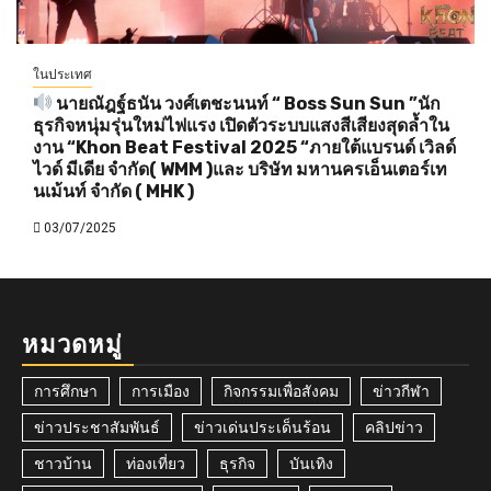
ในประเทศ
นายณัฎฐ์ธนัน วงศ์เตชะนนท์ “ Boss Sun Sun ”นัก
ธุรกิจหนุ่มรุ่นใหม่ไฟแรง เปิดตัวระบบแสงสีเสียงสุดล้ำใน
งาน “Khon Beat Festival 2025 “ภายใต้แบรนด์ เวิลด์
ไวด์ มีเดีย จำกัด( WMM )และ บริษัท มหานครเอ็นเตอร์เท
นเม้นท์ จำกัด ( MHK )
03/07/2025
หมวดหมู่
การศึกษา
การเมือง
กิจกรรมเพื่อสังคม
ข่าวกีฬา
ข่าวประชาสัมพันธ์
ข่าวเด่นประเด็นร้อน
คลิปข่าว
ชาวบ้าน
ท่องเที่ยว
ธุรกิจ
บันเทิง