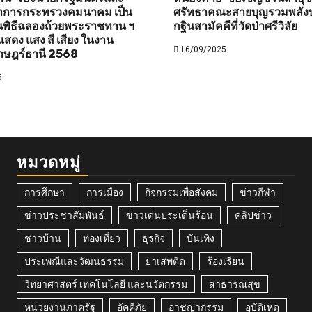
ว่าการกระทรวงคมนาคม เป็น
ศรัทธาคณะสายบุญรวมพลังบ
พิธีฉลองถ้วยพระราชทาน ฯ
กฐินสามัคคีที่วัดป่าศรีวิลัย
สดง แสง สี เสียง ในงาน
16/09/2025
าษฎร์ธานี 2568
5
หมวดหมู่
การศึกษา
การเมือง
กิจกรรมเพื่อสังคม
ข่าวกีฬา
ข่าวประชาสัมพันธ์
ข่าวเด่นประเด็นร้อน
คลิปข่าว
ชาวบ้าน
ท่องเที่ยว
ธุรกิจ
บันเทิง
ประเพณีและวัฒนธรรม
ยาเสพติด
ร้องเรียน
วิทยาศาสตร์ เทคโนโลยี และนวัตกรรม
สาธารณสุข
หน่วยงานภาครัฐ
อัคคีภัย
อาชญากรรม
อุบัติเหตุ