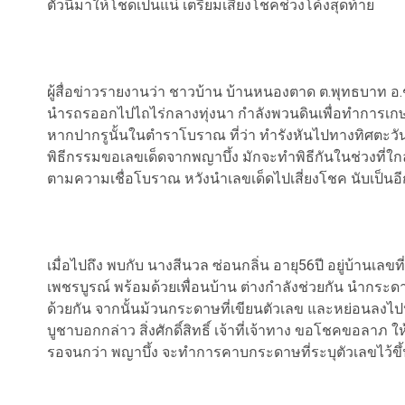
ตัวนี้มาให้โชดเป็นแน่ เตรียมเสี่ยงโชคช่วงโค้งสุดท้าย
ผู้สื่อข่าวรายงานว่า ชาวบ้าน บ้านหนองตาด ต.พุทธบาท อ
นำรถรออกไปไถไร่กลางทุ่งนา กำลังพวนดินเพื่อทำการเกษตร ซึ
หากปากรูนั้นในตำราโบราณ ที่ว่า ทำรังหันไปทางทิศตะวัน
พิธีกรรมขอเลขเด็ดจากพญาบึ้ง มักจะทำพิธีกันในช่วงที่ใ
ตามความเชื่อโบราณ หวังนำเลขเด็ดไปเสี่ยงโชค นับเป็น
เมื่อไปถึง พบกับ นางสีนวล ซ่อนกลิ่น อายุ56ปี อยู่บ้านเ
เพชรบูรณ์ พร้อมด้วยเพื่อนบ้าน ต่างกำลังช่วยกัน นำกระด
ด้วยกัน จากนั้นม้วนกระดาษที่เขียนตัวเลข และหย่อนลงไปปาก
บูชาบอกกล่าว สิ่งศักดิ์สิทธิ์ เจ้าที่เจ้าทาง ขอโชคขอลาภ
รอจนกว่า พญาบึ้ง จะทำการคาบกระดาษที่ระบุตัวเลขไว้ขึ