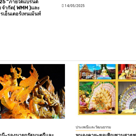
25 “ภายใต้แบรนด์
14/05/2025
ดีย จำกัด( WMM )และ
รเอ็นเตอร์เทนเม้นท์
ประเพณีและวัฒนธรรม
านี-รองนายกรัฐมนตรีและ
หนองคาย-ขอเชิญชวนสาธุชนท