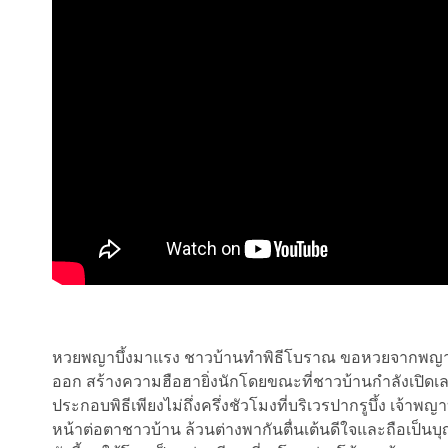
หวยพญาบึ้งมาแรง ชาวบ้านทำพิธีโบราณ ขอหวยจากพญาบึ้
ออก สร้างความฮือฮายิ่งนักโดยขณะที่ชาวบ้านกำลังเปิ
ประกอบพิธีเพียงไม่ถึ่งครึ่งชัวโมงที่บริเวรปากรูบึ้ง เจ
หน้าต่อตาชาวบ้าน ล้วนต่างพากันตื่นเต้นดีใจและถือเป็นบุ