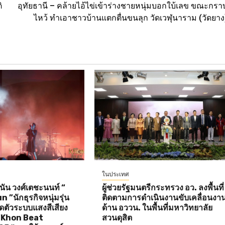
ิ
อุทัยธานี – คล้ายไอ้ไข่เข้าร่างชายหนุ่มบอกใบ้เลข ขณะกรา
ไหว้ ทำเอาชาวบ้านแตกตื่นขนลุก วัดเวฬุนาราม (วัดยาง
ในประเทศ
ัน วงศ์เตชะนนท์ “
ผู้ช่วยรัฐมนตรีกระทรวง อว. ลงพื้นที่
”นักธุรกิจหนุ่มรุ่น
ติดตามการดำเนินงานขับเคลื่อนงา
ิดตัวระบบแสงสีเสียง
ด้าน อววน. ในพื้นที่มหาวิทยาลัย
 “Khon Beat
สวนดุสิต