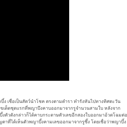
ง เชื่อเป็นสัตว์นำโชค ตรงตามตำรา ทำรังหันไปทางทิศตะวัน
ดเลขเด็ดชุดแรกที่พญาบึงคาบออกมาจากรูจำนวนสามใบ หลังจาก
้าพญาบึ้งตัวดังกล่าวก็ได้คาบกระดาษตัวเลขอีกสองใบออกมาอ้วดโฉมต่
ญตาที่ได้เห็นตัวพญาบึ้งคามเลขออกมาจากรูซึ้ง โดยเชื่อว่าพญาบึ้ง