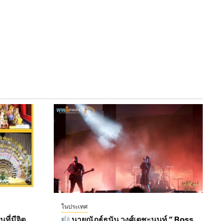
ในประเทศ
ี่มีจิต
นายณัฎฐ์ธนัน วงศ์เตชะนนท์ “ Boss