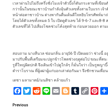
เวลาผ่านไปไม่ถึงครึ่งชั่งโมงเจ้าตัวบึ้งก็ดันกระดาษที่เขี
กว่านั้นในขณะชาวบ้านกำลังลุ้นตัวเลขทั้งสามใบแรก เจ้าต
หน้าต่อตาชาวบ้าน ต่างพากันตื่นเด้นดีใจหยิบโทรศัพท์มาถ่าย
โดยได้ตัวเลขทั้งหมด 5 ใบ เปิดดูตัวเลข ได้ 9-6-7 และ8
ตัวเลขที่ได้ ไปเสี่ยงโชคช่วงโค้งสุดท้าย ก่อนหวยออก ตาม
สอบถาม นางสีนวล ซ่อนกลิ่น อายุ56 ปี เปิดเผยว่า ช่วงนี้
มาปรับพื้นที่เตรียมจะปลูกข้าวโพดช่วงฤดูต่อไป ขณะที่ตน ก
รูที่ใหญ่ผิดปกติ จึงเดินเข้าไปดูใกล้ๆ ก็มั่นใจว่า เป็นรู
ตำราโบราณ ที่ผู้เฒ่าผู้แก่บอกเล่าต่อกันมา จึงชักชวนเพื
เดชา มลามาตย์/มนสิชา คล้ายแก้ว
Facebook
Twitter
Reddit
Line
Email
Blogger
Tumblr
Copy
Pi
Link
Post
Previous