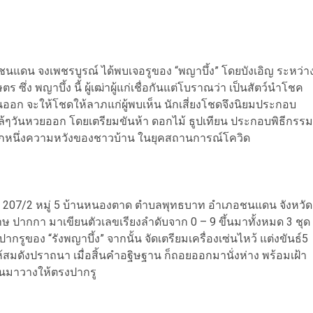
.ชนแดน จงเพชรบูรณ์ ได้พบเจอรูของ “พญาบึ้ง” โดยบังเอิญ ระหว่า
่ง พญาบึ้ง นี้ ผู้เฒ่าผู้แก่เชื่อกันแต่โบราณว่า เป็นสัตว์นำโชค
ออก จะให้โชดให้ลาภแก่ผู้พบเห็น นักเสี่ยงโชดจึงนิยมประกอบ
กล้ๆวันหวยออก โดยเตรียมขันห้า ดอกไม้ ธูปเทียน ประกอบพิธีกรรม
อีกหนึ่งความหวังของชาวบ้าน ในยุคสถานการณ์โควิด
ลขที่ 207/2 หมู่ 5 บ้านหนองตาด ตำบลพุทธบาท อำเภอชนแดน จังหวัด
าษ ปากกา มาเขียนตัวเลขเรียงลำดับจาก 0 – 9 ขึ้นมาทั้งหมด 3 ชุด
รูของ “รังพญาบึ้ง” จากนั้น จัดเตรียมเครื่องเซ่นไหว้ แต่งขันธ์5
 ให้สมดังปราถนา เมื่อสิ้นคำอฐิษฐาน ก็ถอยออกมานั่งห่าง พร้อมเฝ้า
้นมาวางให้ตรงปากรู