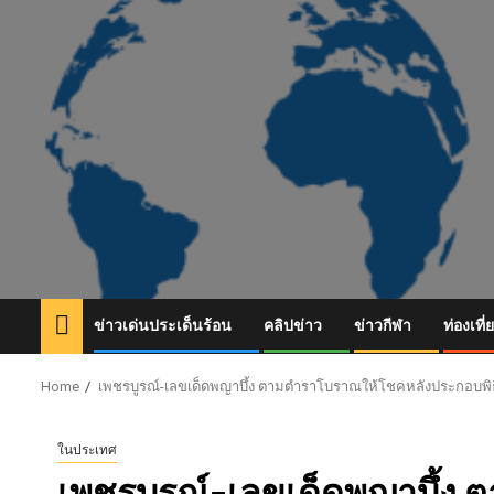
Skip
to
content
ข่าวเด่นประเด็นร้อน
คลิปข่าว
ข่าวกีฬา
ท่องเที่
Home
เพชรบูรณ์-เลขเด็ดพญาบึ้ง ตามตำราโบราณให้โชคหลังประกอบพิธีไ
ในประเทศ
เพชรบูรณ์-เลขเด็ดพญาบึ้ง