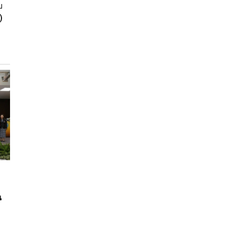
บ
)
น