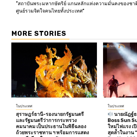
“สถาบันพระมหากษัตริย์ แกนหลักแห่งความมั่นคงของชาต
navigation
ศูนย์รวมจิตใจคนไทยทั้งประเทศ”
MORE STORIES
ในประเทศ
ในประเทศ
สุราษฎร์ธานี-รองนายกรัฐมนตรี
นายณัฎฐ์ธน
และรัฐมนตรีว่าการกระทรวง
Boss Sun Sun 
คมนาคม เป็นประธานในพิธีฉลอง
ใหม่ไฟแรง เป
ถ้วยพระราชทาน ฯ พร้อมการแสดง
สุดล้ำในงาน