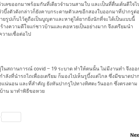
ยนตัวเลขออกมาพร้อมกันที่เดียวจำนวนสามใบ และเป็นที่ตื่นเต้นดีใจไ
ัวบึ้งตัวดังกล่าวก็ยังคาบกระดาษตัวเลขอีกสองใบออกมาที่ปากรูต่
รูปเก็บไว้ดูถือเป็นบูญตาและหาดูได้ยากยิ่งนักที่จะได้เป็นแบบนี้
-8 สร้างความดีใจแก่ชาวบ้านและคอหวยเป็นอย่างมาก จึงเตรียมนำ
ความเชื่อต่อไป
 อยู่ในสถานการณ์ covid – 19 ระบาด ทำให้ตนนั้น ไม่มีงานทำ จึงออ
ำลังที่นำรถไถเพื่ออเตรียม ก็มองไปเห็นรูบึ้งแต่ไกล ซึ่งมีขนาดปา
พญาบึ้งแน่นอน และที่สำคัญ ยังหันปากรูไปทางทิศตะวันออก ซึ่งตรงตาม
่อนบ้าน มาทำพิธีขอหวย
nterest
Share
Nex