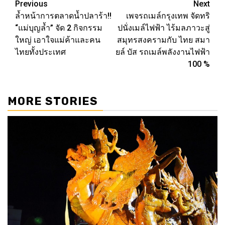
Post
Previous
Next
ล้ำหน้าการตลาดน้ำปลาร้า!!
เพจรถเมล์กรุงเทพ จัดทริ
navigation
“แม่บุญล้ำ” จัด 2 กิจกรรม
ปนั่งเมล์ไฟฟ้า ไร้มลภาวะสู่
ใหญ่ เอาใจแม่ค้าและคน
สมุทรสงครามกับ ไทย สมา
ไทยทั้งประเทศ
ยล์ บัส รถเมล์พลังงานไฟฟ้า
100 %
MORE STORIES