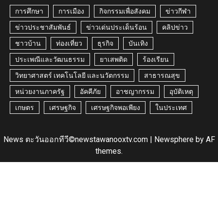
การศึกษา
การเมือง
กิจกรรมเพื่อสังคม
ข่าวกีฬา
ข่าวประชาสัมพันธ์
ข่าวเด่นประเด็นร้อน
คลิปข่าว
ชาวบ้าน
ท่องเที่ยว
ธุรกิจ
บันเทิง
ประเพณีและวัฒนธรรม
ยาเสพติด
ร้องเรียน
วิทยาศาสตร์ เทคโนโลยี และนวัตกรรม
สาธารณสุข
หน่วยงานภาครัฐ
อัคคีภัย
อาชญากรรม
อุบัติเหตุ
เกษตร
เศรษฐกิจ
เศรษฐกิจพอเพียง
ในประเทศ
News ตะวันออกทีวี©newstawanooxtv.com
|
Newsphere
by AF
themes.