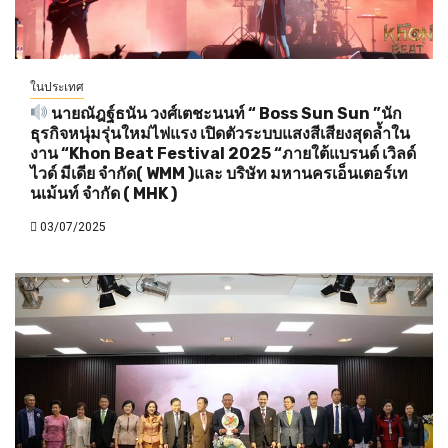
ในประเทศ
นายณัฎฐ์ธนัน วงศ์เตชะนนท์ “ Boss Sun Sun ”นัก
ธุรกิจหนุ่มรุ่นใหม่ไฟแรง เปิดตัวระบบแสงสีเสียงสุดล้ำใน
งาน “Khon Beat Festival 2025 “ภายใต้แบรนด์ เวิลด์
ไวด์ มีเดีย จำกัด( WMM )และ บริษัท มหานครเอ็นเตอร์เท
นเม้นท์ จำกัด ( MHK )
03/07/2025