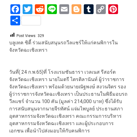
Facebook
Twitter
Reddit
Line
Email
Blogger
Tumblr
Copy
Pint
Link
Share
Post Views:
329
บลูเทค ซิตี้ ร่วมสนับสนุนรถวีลแชร์ให้แก่คนพิการใน
จังหวัดฉะเชิงเทรา
วันที่( 24 ก.พ.65)ที่ โรงแรมซันธารา เวลเนส รีสอร์ต
จังหวัดฉะเชิงเทรา นายไมตรี ไตรติลานันท์ ผู้ว่าราชการ
จังหวัดฉะเชิงเทรา พร้อมด้วยนายณัฐพงษ์ สงวนจิตร รอง
ผู้ว่าราชการจังหวัดฉะเชิงเทรา เป็นประธานในพิธีมอบรถ
วีลแชร์ จำนวน 100 คัน (มูลค่า 214,000 บาท) ซึ่งได้รับ
การสนับสนุนจากนายจีรทัศน์ แจ่มไพบูลย์ ประธานสภา
อุตสาหกรรมจังหวัดฉะเชิงเทรา คณะกรรมการบริหาร
อุตสาหกรรมจังหวัดฉะเชิงเทรา และผู้ประกอบการ
เอกชน เพื่อนำไปส่งมอบให้กับคนพิการ