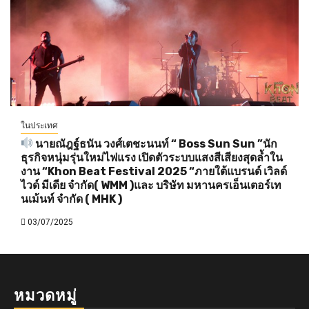
ในประเทศ
นายณัฎฐ์ธนัน วงศ์เตชะนนท์ “ Boss Sun Sun ”นัก
ธุรกิจหนุ่มรุ่นใหม่ไฟแรง เปิดตัวระบบแสงสีเสียงสุดล้ำใน
งาน “Khon Beat Festival 2025 “ภายใต้แบรนด์ เวิลด์
ไวด์ มีเดีย จำกัด( WMM )และ บริษัท มหานครเอ็นเตอร์เท
นเม้นท์ จำกัด ( MHK )
03/07/2025
หมวดหมู่