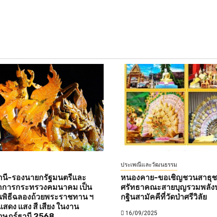
ประเพณีและวัฒนธรรม
านี-รองนายกรัฐมนตรีและ
หนองคาย-ขอเชิญชวนสาธุชนท
ว่าการกระทรวงคมนาคม เป็น
ศรัทธาคณะสายบุญรวมพลังบ
พิธีฉลองถ้วยพระราชทาน ฯ
กฐินสามัคคีที่วัดป่าศรีวิลัย
สดง แสง สี เสียง ในงาน
16/09/2025
าษฎร์ธานี 2568