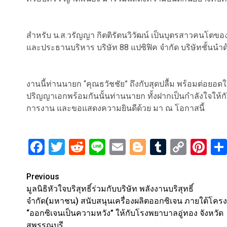
สำหรับ น.ส.วรัญญา กิตติรัตนวิวัฒน์ เป็นบุตรสาวคนโตขอ
และประธานบริหาร บริษัท 88 แปซิฟิค จำกัด บริษัทชั้นนำ
งานนี้ท่านนายก “คุณธวัชชัย” ถึงกับสุดปลื้ม พร้อมต่อยอดใ
ปริญญาเอกพร้อมกันนั้นท่านนายก ทั้งฝากเป็นกำลังใจให้
การงาน และขอแสดงความยินดีด้วย มา ณ โอกาสนี้
Facebook
Twitter
Reddit
Line
Email
Blogger
Tumblr
Copy
Pi
Link
Post
Previous
มูลนิธิหัวใจบริสุทธิ์ร่วมกับบริษัท พลังงานบริสุทธิ์
navigation
จำกัด(มหาชน) สนับสนุนเครื่องผลิตออกซิเจน ภายใต้โคร
“ออกซิเจนเป็นความหวัง” ให้กับโรงพยาบาลอู่ทอง จังหวัด
สุพรรณบุรี