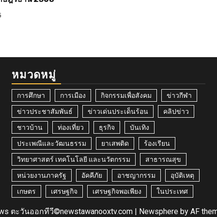
5
หมวดหมู่
การศึกษา
การเมือง
กิจกรรมเพื่อสังคม
ข่าวกีฬา
ข่าวประชาสัมพันธ์
ข่าวเด่นประเด็นร้อน
คลิปข่าว
ชาวบ้าน
ท่องเที่ยว
ธุรกิจ
บันเทิง
ประเพณีและวัฒนธรรม
ยาเสพติด
ร้องเรียน
วิทยาศาสตร์ เทคโนโลยี และนวัตกรรม
สาธารณสุข
หน่วยงานภาครัฐ
อัคคีภัย
อาชญากรรม
อุบัติเหตุ
เกษตร
เศรษฐกิจ
เศรษฐกิจพอเพียง
ในประเทศ
ws ตะวันออกทีวี©newstawanooxtv.com
|
Newsphere
by AF them