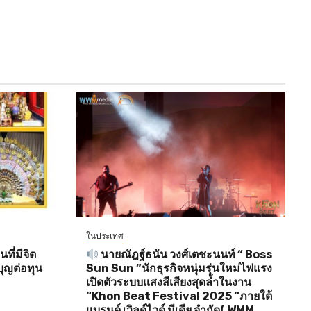
ในประเทศ
ี่มีจิต
นายณัฎฐ์ธนัน วงศ์เตชะนนท์ “ Boss
ุญต่อทุน
Sun Sun ”นักธุรกิจหนุ่มรุ่นใหม่ไฟแรง
เปิดตัวระบบแสงสีเสียงสุดล้ำในงาน
“Khon Beat Festival 2025 “ภายใต้
แบรนด์ เวิลด์ไวด์ มีเดีย จำกัด( WMM