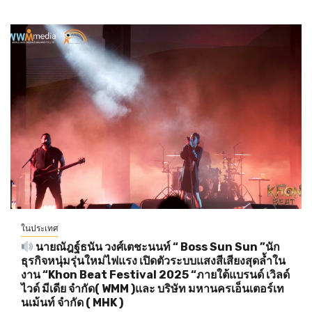
ในประเทศ
นายณัฎฐ์ธนัน วงศ์เตชะนนท์ “ Boss Sun Sun ”นัก
ธุรกิจหนุ่มรุ่นใหม่ไฟแรง เปิดตัวระบบแสงสีเสียงสุดล้ำใน
งาน “Khon Beat Festival 2025 “ภายใต้แบรนด์ เวิลด์
ไวด์ มีเดีย จำกัด( WMM )และ บริษัท มหานครเอ็นเตอร์เท
นเม้นท์ จำกัด ( MHK )