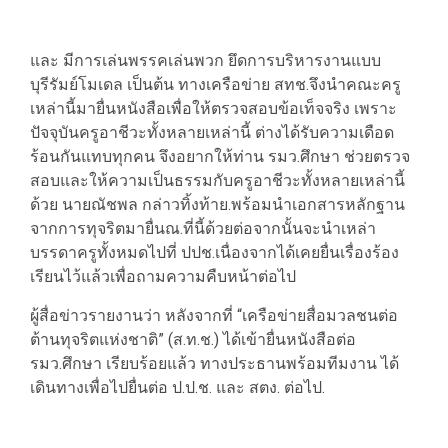
และ มีการเล่นพรรคเล่นพวก ยึดการบริหารงานแบบ
บุรีรัมย์โมเดล เป็นต้น ทางเครือข่าย สทช.จึงนำคณะครู
เหล่านี้มายื่นหนังสือเพื่อให้ตรวจสอบข้อเท็จจริง เพราะ
ปัจจุบันครูอาชีวะทั้งหลายเหล่านี้ ต่างได้รับความเดือด
ร้อนกันแทบทุกคน จึงอยากให้ท่าน รมว.ศึกษา ช่วยตรวจ
สอบและให้ความเป็นธรรมกับครูอาชีวะทั้งหลายเหล่านี้
ด้วย นายณัชพล กล่าวทิ้งท้าย.พร้อมนำเอกสารหลักฐาน
จากการทุจริตมายื่นณ.ที่นี้ด้วยต่อจากนั้นจะนำเหล่า
บรรดาครูทั้งหมดไปที่ ปปช.เนื่องจากได้เคยยื่นเรื่องร้อง
เรียนไว้แล้วเพื่อถามความคืบหน้าต่อไป
​ผู้สื่อข่าวรายงานว่า หลังจากที่ “เครือข่ายสื่อมวลชนต่อ
ต้านทุจริตแห่งชาติ” (ส.ท.ช.) ได้เข้ายื่นหนังสือต่อ
รมว.ศึกษา เรียบร้อยแล้ว ทางประธานพร้อมทีมงาน ได้
เดินทางเพื่อไปยื่นต่อ ป.ป.ช. และ สตง. ต่อไป.