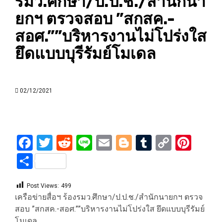
รมว.ศึกษา/ป.ป.ช./สำนักนา
ยกฯ ตรวจสอบ ”สกสค.-
สอศ.””บริหารงานไม่โปร่งใส
ยึดแบบบุรีรัมย์โมเดล
02/12/2021
Facebook
Twitter
Reddit
Line
Email
Blogger
Tumblr
Copy
Pint
Link
Share
Post Views:
499
เครือข่ายสื่อฯ ร้องรมว.ศึกษา/ป.ป.ช./สำนักนายกฯ ตรวจ
สอบ ”สกสค.-สอศ.””บริหารงานไม่โปร่งใส ยึดแบบบุรีรัมย์
โมเดล