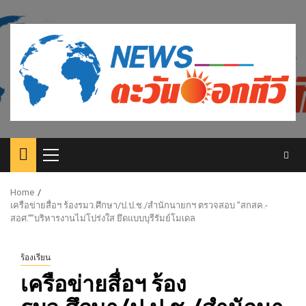
Skip
to
content
Primary
Menu
Home
เครือข่ายสื่อฯ ร้องรมว.ศึกษา/ป.ป.ช./สำนักนายกฯ ตรวจสอบ ”สกสค.-
สอศ.””บริหารงานไม่โปร่งใส ยึดแบบบุรีรัมย์โมเดล
ร้องเรียน
เครือข่ายสื่อฯ ร้อง