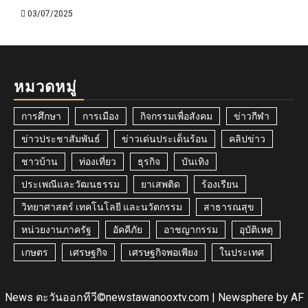
03/07/2025
หมวดหมู่
การศึกษา
การเมือง
กิจกรรมเพื่อสังคม
ข่าวกีฬา
ข่าวประชาสัมพันธ์
ข่าวเด่นประเด็นร้อน
คลิปข่าว
ชาวบ้าน
ท่องเที่ยว
ธุรกิจ
บันเทิง
ประเพณีและวัฒนธรรม
ยาเสพติด
ร้องเรียน
วิทยาศาสตร์ เทคโนโลยี และนวัตกรรม
สาธารณสุข
หน่วยงานภาครัฐ
อัคคีภัย
อาชญากรรม
อุบัติเหตุ
เกษตร
เศรษฐกิจ
เศรษฐกิจพอเพียง
ในประเทศ
News ตะวันออกทีวี©newstawanooxtv.com
|
Newsphere
by AF