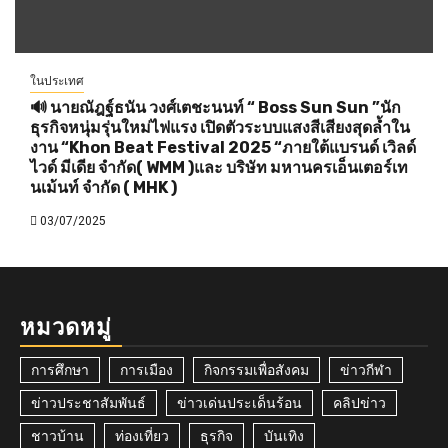
ในประเทศ
🔊 นายณัฎฐ์ธนัน วงศ์เตชะนนท์ “ Boss Sun Sun ”นัก
ธุรกิจหนุ่มรุ่นใหม่ไฟแรง เปิดตัวระบบแสงสีเสียงสุดล้ำใน
งาน “Khon Beat Festival 2025 “ภายใต้แบรนด์ เวิลด์
ไวด์ มีเดีย จำกัด( WMM )และ บริษัท มหานครเอ็นเตอร์เท
นเม้นท์ จำกัด ( MHK )
03/07/2025
หมวดหมู่
การศึกษา
การเมือง
กิจกรรมเพื่อสังคม
ข่าวกีฬา
ข่าวประชาสัมพันธ์
ข่าวเด่นประเด็นร้อน
คลิปข่าว
ชาวบ้าน
ท่องเที่ยว
ธุรกิจ
บันเทิง