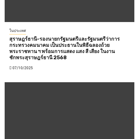
ในประเทศ
สุราษฎร์ธานี-รองนายกรัฐมนตรีและรัฐมนตรีว่าการ
กระทรวงคมนาคม เป็นประธานในพิธีฉลองถ้วย
พระราชทาน ฯ พร้อมการแสดง แสง สี เสียง ในงาน
ชักพระสุราษฎร์ธานี 2568
07/10/2025