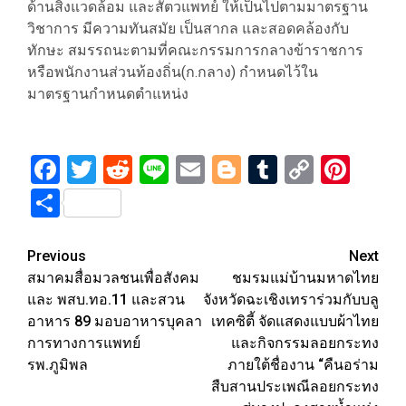
ด้านสิ่งแวดล้อม และสัตวแพทย์ ให้เป็นไปตามมาตรฐาน
วิชาการ มีความทันสมัย เป็นสากล และสอดคล้องกับ
ทักษะ สมรรถนะตามที่คณะกรรมการกลางข้าราชการ
หรือพนักงานส่วนท้องถิ่น(ก.กลาง) กำหนดไว้ใน
มาตรฐานกำหนดตำแหน่ง
Facebook
Twitter
Reddit
Line
Email
Blogger
Tumblr
Copy
Pint
Link
Share
Post
Previous
Next
สมาคมสื่อมวลชนเพื่อสังคม
ชมรมแม่บ้านมหาดไทย
navigation
และ พสบ.ทอ.11 และสวน
จังหวัดฉะเชิงเทราร่วมกับบลู
อาหาร 89 มอบอาหารบุคลา
เทคซิตี้ จัดแสดงแบบผ้าไทย
การทางการแพทย์
และกิจกรรมลอยกระทง
รพ.ภูมิพล
ภายใต้ชื่องาน “คืนอร่าม
สืบสานประเพณีลอยกระทง