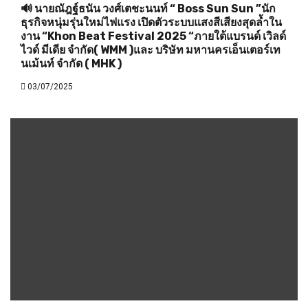
🔊 นายณัฎฐ์ธนัน วงศ์เตชะนนท์ “ Boss Sun Sun ”นัก
ธุรกิจหนุ่มรุ่นใหม่ไฟแรง เปิดตัวระบบแสงสีเสียงสุดล้ำใน
งาน “Khon Beat Festival 2025 “ภายใต้แบรนด์ เวิลด์
ไวด์ มีเดีย จำกัด( WMM )และ บริษัท มหานครเอ็นเตอร์เท
นเม้นท์ จำกัด ( MHK )
03/07/2025