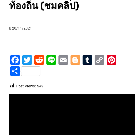
ท้องถิ่น (ชมคลิป)
20/11/2021
Facebook
Twitter
Reddit
Line
Email
Blogger
Tumblr
Copy
Pint
Link
Share
Post Views:
549