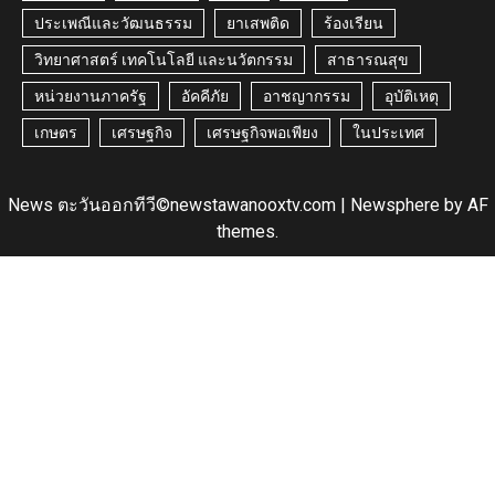
ประเพณีและวัฒนธรรม
ยาเสพติด
ร้องเรียน
วิทยาศาสตร์ เทคโนโลยี และนวัตกรรม
สาธารณสุข
หน่วยงานภาครัฐ
อัคคีภัย
อาชญากรรม
อุบัติเหตุ
เกษตร
เศรษฐกิจ
เศรษฐกิจพอเพียง
ในประเทศ
News ตะวันออกทีวี©newstawanooxtv.com
|
Newsphere
by AF
themes.