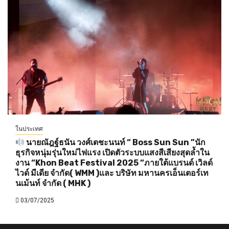
ในประเทศ
นายณัฎฐ์ธนัน วงศ์เตชะนนท์ “ Boss Sun Sun ”นัก
ธุรกิจหนุ่มรุ่นใหม่ไฟแรง เปิดตัวระบบแสงสีเสียงสุดล้ำใน
งาน “Khon Beat Festival 2025 “ภายใต้แบรนด์ เวิลด์
ไวด์ มีเดีย จำกัด( WMM )และ บริษัท มหานครเอ็นเตอร์เท
นเม้นท์ จำกัด ( MHK )
03/07/2025