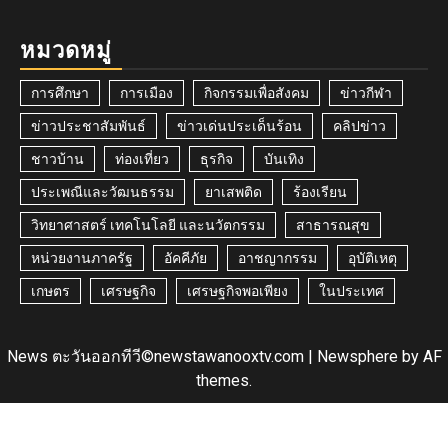
หมวดหมู่
การศึกษา
การเมือง
กิจกรรมเพื่อสังคม
ข่าวกีฬา
ข่าวประชาสัมพันธ์
ข่าวเด่นประเด็นร้อน
คลิปข่าว
ชาวบ้าน
ท่องเที่ยว
ธุรกิจ
บันเทิง
ประเพณีและวัฒนธรรม
ยาเสพติด
ร้องเรียน
วิทยาศาสตร์ เทคโนโลยี และนวัตกรรม
สาธารณสุข
หน่วยงานภาครัฐ
อัคคีภัย
อาชญากรรม
อุบัติเหตุ
เกษตร
เศรษฐกิจ
เศรษฐกิจพอเพียง
ในประเทศ
News ตะวันออกทีวี©newstawanooxtv.com
|
Newsphere
by AF
themes.