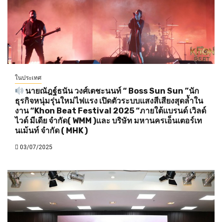
ในประเทศ
นายณัฎฐ์ธนัน วงศ์เตชะนนท์ “ Boss Sun Sun ”นัก
ธุรกิจหนุ่มรุ่นใหม่ไฟแรง เปิดตัวระบบแสงสีเสียงสุดล้ำใน
งาน “Khon Beat Festival 2025 “ภายใต้แบรนด์ เวิลด์
ไวด์ มีเดีย จำกัด( WMM )และ บริษัท มหานครเอ็นเตอร์เท
นเม้นท์ จำกัด ( MHK )
03/07/2025