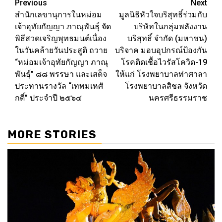
Post
Previous
Next
สำนักเลขานุการในหม่อม
มูลนิธิหัวใจบริสุทธิ์ร่วมกับ
navigation
เจ้าอุทัยกัญญา ภาณุพันธุ์ จัด
บริษัทในกลุ่มพลังงาน
พิธีสวดเจริญพุทธมนต์เนื่อง
บริสุทธิ์ จำกัด (มหาชน)
ในวันคล้ายวันประสูติ ถวาย
บริจาค มอบอุปกรณ์ป้องกัน
“หม่อมเจ้าอุทัยกัญญา ภาณุ
โรคติดเชื้อไวรัสโควิด-19
พันธุ์” ๘๘ พรรษา และเสด็จ
ให้แก่ โรงพยาบาลท่าศาลา
ประทานรางวัล “เทพมเหศั
โรงพยาบาลสิชล จังหวัด
กดิ์” ประจำปี ๒๕๖๔
นครศรีธรรมราช
MORE STORIES