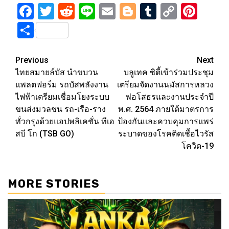
Facebook
Twitter
Reddit
Line
Email
Blogger
Tumblr
Copy
Pint
Link
Share
Post
Previous
Next
ไทยสมายล์บัส นำขบวน
บลูเทค ซิตี้เข้าร่วมประชุม
navigation
แพลตฟอร์ม รถบัสพลังงาน
เตรียมจัดงานนมัสการหลวง
ไฟฟ้าเตรียมเชื่อมโยงระบบ
พ่อโสธรและงานประจำปี
ขนส่งมวลชน รถ-เรือ-ราง
พ.ศ. 2564 ภายใต้มาตรการ
ทั่วกรุงด้วยแอปพลิเคชั่น ทีเอ
ป้องกันและควบคุมการแพร่
สบี โก (TSB GO)
ระบาดของโรคติดเชื้อไวรัส
โควิด-19
MORE STORIES