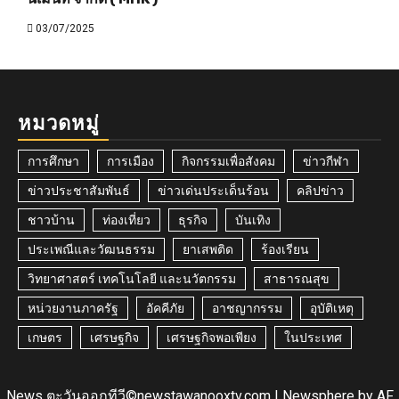
03/07/2025
หมวดหมู่
การศึกษา
การเมือง
กิจกรรมเพื่อสังคม
ข่าวกีฬา
ข่าวประชาสัมพันธ์
ข่าวเด่นประเด็นร้อน
คลิปข่าว
ชาวบ้าน
ท่องเที่ยว
ธุรกิจ
บันเทิง
ประเพณีและวัฒนธรรม
ยาเสพติด
ร้องเรียน
วิทยาศาสตร์ เทคโนโลยี และนวัตกรรม
สาธารณสุข
หน่วยงานภาครัฐ
อัคคีภัย
อาชญากรรม
อุบัติเหตุ
เกษตร
เศรษฐกิจ
เศรษฐกิจพอเพียง
ในประเทศ
News ตะวันออกทีวี©newstawanooxtv.com
|
Newsphere
by AF