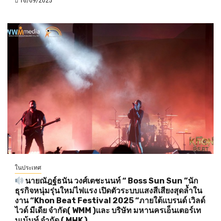
16/09/2025
ในประเทศ
นายณัฎฐ์ธนัน วงศ์เตชะนนท์ “ Boss Sun Sun ”นัก
ธุรกิจหนุ่มรุ่นใหม่ไฟแรง เปิดตัวระบบแสงสีเสียงสุดล้ำใน
งาน “Khon Beat Festival 2025 “ภายใต้แบรนด์ เวิลด์
ไวด์ มีเดีย จำกัด( WMM )และ บริษัท มหานครเอ็นเตอร์เท
นเม้นท์ จำกัด ( MHK )