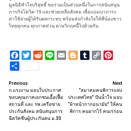
มูลนิธิหัวใจบริสุทธิ์ ขอร่วมเป็นส่วนหนึ่งในการสนับสนุน
ภารกิจโควิด-19 และช่วยเหลือสังคม เพื่อแบ่งเบาภาระ
ค่าใช้จ่ายผู้ได้รับผลกระทบ พร้อมส่งกำลังใจให้พี่น้องชาว
ไทยทุกคน ทุกภาคส่วน ผ่านวิกฤตนี้ไปด้วยกัน
Facebook
Twitter
Reddit
Line
Email
Blogger
Tumblr
Copy
Pint
Link
Share
Post
Previous
Next
ก.แรงงาน มอบใบประกาศ
“สมาคมคนพิการแห่ง
navigation
ขอบคุณภาคเอกชนเอื้อเฟื้อ
ประเทศไทย” ปันน้ำใจ มอบ
สถานที่ และ รพ.เครือข่าย
“ผ้าหน้ากากอนามัย” ให้คน
ประกันสังคม สนับสนุนการ
พิการ คนยากไร้ คนเร่ร่อน
ฉีดวัคซีนผู้ประกันตน ม.33