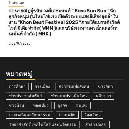
ในประเทศ
นายณัฎฐ์ธนัน วงศ์เตชะนนท์ “ Boss Sun Sun ”นัก
ธุรกิจหนุ่มรุ่นใหม่ไฟแรง เปิดตัวระบบแสงสีเสียงสุดล้ำใน
งาน “Khon Beat Festival 2025 “ภายใต้แบรนด์ เวิลด์
ไวด์ มีเดีย จำกัด( WMM )และ บริษัท มหานครเอ็นเตอร์เท
นเม้นท์ จำกัด ( MHK )
03/07/2025
หมวดหมู่
การศึกษา
การเมือง
กิจกรรมเพื่อสังคม
ข่าวกีฬา
ข่าวประชาสัมพันธ์
ข่าวเด่นประเด็นร้อน
คลิปข่าว
ชาวบ้าน
ท่องเที่ยว
ธุรกิจ
บันเทิง
ประเพณีและวัฒนธรรม
ยาเสพติด
ร้องเรียน
วิทยาศาสตร์ เทคโนโลยี และนวัตกรรม
สาธารณสุข