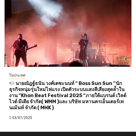
ในประเทศ
นายณัฎฐ์ธนัน วงศ์เตชะนนท์ “ Boss Sun Sun ”นัก
ธุรกิจหนุ่มรุ่นใหม่ไฟแรง เปิดตัวระบบแสงสีเสียงสุดล้ำใน
งาน “Khon Beat Festival 2025 “ภายใต้แบรนด์ เวิลด์
ไวด์ มีเดีย จำกัด( WMM )และ บริษัท มหานครเอ็นเตอร์เท
นเม้นท์ จำกัด ( MHK )
03/07/2025