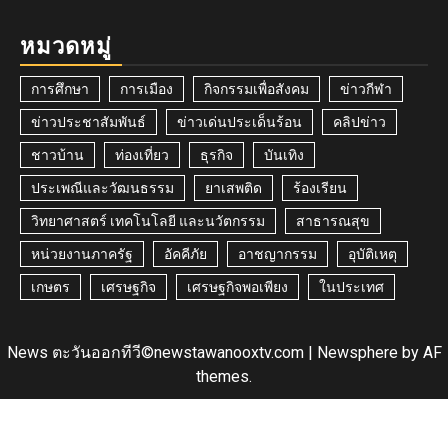
หมวดหมู่
การศึกษา
การเมือง
กิจกรรมเพื่อสังคม
ข่าวกีฬา
ข่าวประชาสัมพันธ์
ข่าวเด่นประเด็นร้อน
คลิปข่าว
ชาวบ้าน
ท่องเที่ยว
ธุรกิจ
บันเทิง
ประเพณีและวัฒนธรรม
ยาเสพติด
ร้องเรียน
วิทยาศาสตร์ เทคโนโลยี และนวัตกรรม
สาธารณสุข
หน่วยงานภาครัฐ
อัคคีภัย
อาชญากรรม
อุบัติเหตุ
เกษตร
เศรษฐกิจ
เศรษฐกิจพอเพียง
ในประเทศ
News ตะวันออกทีวี©newstawanooxtv.com
|
Newsphere
by AF
themes.