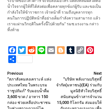
ระบาดของโควิด-19 จะจบลงเมื่อไหร่ แต่สิ่งที่สัมผัสได้คือ
น้ำใจจากผู้ให้ที่ได้ส่งต่อเพื่อคลายทุกข์แก่ผู้รับ และขอเป็น
กำลังใจให้ข้าราชการ เจ้าหน้าที่ รวมถึงบุคลากรทุก
คนในการปฏิบัติหน้าที่อย่างเต็มกำลังความสามารถ แล้ว
เราจะผ่านวิกฤติในครั้งนี้ไปด้วยกัน” รมช.แรงงาน กล่าว
ทิ้งท้าย
Facebook
Twitter
Reddit
Line
Email
Blogger
Tumblr
Copy
Pint
Link
Share
Post
Previous
Next
“สภาสังคมสงเคราะห์ แห่ง
“บริษัท พลังงานบริสุทธิ์
navigation
ประเทศไทย ในพระบรม
จำกัด(มหาชน)(EA) ร่วมกับ
ราชูปถัมภ์” รับมอบน้ำดื่ม
มูลนิธิหัวใจบริสุทธิ์
3,600 ขวด / อาหาร 150
สนับสนุนข้าวสารจำนวน
กล่อง ช่วยเหลือประชาชน
15,000 กิโลกรัม ส่งมอบให้
ในช่วงสถานการณ์โค
กับกระทรวงแรงงาน เพื่อ