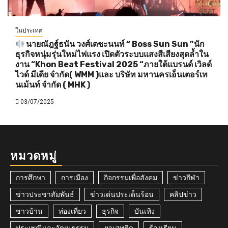
ในประเทศ
นายณัฎฐ์ธนัน วงศ์เตชะนนท์ “ Boss Sun Sun ”นัก
ธุรกิจหนุ่มรุ่นใหม่ไฟแรง เปิดตัวระบบแสงสีเสียงสุดล้ำใน
งาน “Khon Beat Festival 2025 “ภายใต้แบรนด์ เวิลด์
ไวด์ มีเดีย จำกัด( WMM )และ บริษัท มหานครเอ็นเตอร์เท
นเม้นท์ จำกัด ( MHK )
03/07/2025
หมวดหมู่
การศึกษา
การเมือง
กิจกรรมเพื่อสังคม
ข่าวกีฬา
ข่าวประชาสัมพันธ์
ข่าวเด่นประเด็นร้อน
คลิปข่าว
ชาวบ้าน
ท่องเที่ยว
ธุรกิจ
บันเทิง