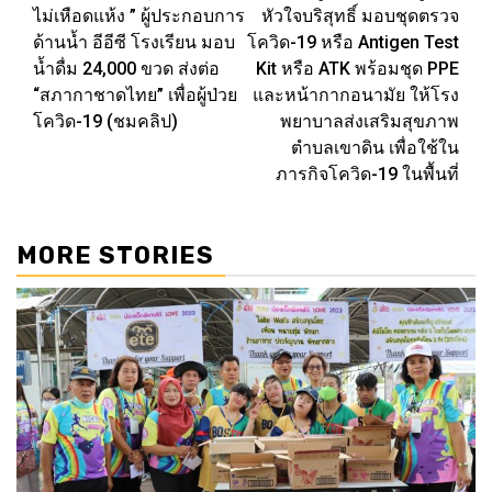
navigation
ไม่เหือดแห้ง ” ผู้ประกอบการ
หัวใจบริสุทธิ์ มอบชุดตรวจ
ด้านน้ำ อีอีซี โรงเรียน มอบ
โควิด-19 หรือ Antigen Test
น้ำดื่ม 24,000 ขวด ส่งต่อ
Kit หรือ ATK พร้อมชุด PPE
“สภากาชาดไทย” เพื่อผู้ป่วย
และหน้ากากอนามัย ให้โรง
โควิด-19 (ชมคลิป)
พยาบาลส่งเสริมสุขภาพ
ตำบลเขาดิน เพื่อใช้ใน
ภารกิจโควิด-19 ในพื้นที่
MORE STORIES