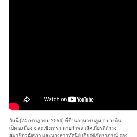
วันนี้ (24 กรกฎาคม 2564) ที่ร้านอาหารบลูม ต.บางตีน
เป็ด อ.เมือง จ.ฉะเชิงเทรา นายกำพล เลิศเกียรติดำรง
สมาชิกวุฒิสภา และนางสาวทัศนีย์ เกียรติภัทราภรณ์ รอง