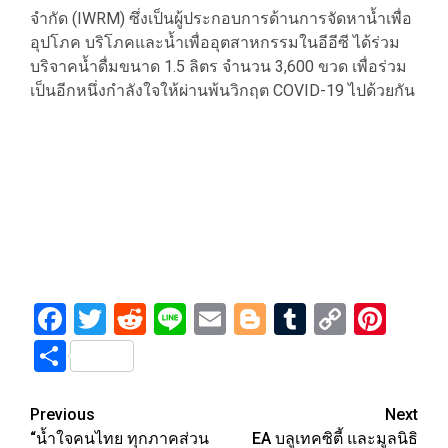
จำกัด (IWRM) ซึ่งเป็นผู้ประกอบการด้านการจัดหาน้ำเพื่อ
อุปโภค บริโภคและน้ำเพื่ออุตสาหกรรมในอีอีซี ได้ร่วม
บริจาคน้ำดื่มขนาด 1.5 ลิตร จำนวน 3,600 ขวด เพื่อร่วม
เป็นอีกหนึ่งกำลังใจให้ผ่านพ้นวิกฤต COVID-19 ไปด้วยกัน
Facebook
Twitter
Reddit
Line
Email
Blogger
Tumblr
Copy
Pint
Link
Share
Post
Previous
Next
“น้ำใจคนไทย ทุกภาคส่วน
EA บลูเทคซิตี้ และมูลนิธิ