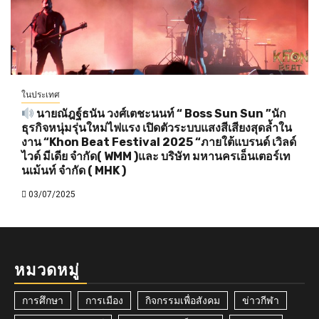
ในประเทศ
นายณัฎฐ์ธนัน วงศ์เตชะนนท์ “ Boss Sun Sun ”นัก
ธุรกิจหนุ่มรุ่นใหม่ไฟแรง เปิดตัวระบบแสงสีเสียงสุดล้ำใน
งาน “Khon Beat Festival 2025 “ภายใต้แบรนด์ เวิลด์
ไวด์ มีเดีย จำกัด( WMM )และ บริษัท มหานครเอ็นเตอร์เท
นเม้นท์ จำกัด ( MHK )
03/07/2025
หมวดหมู่
การศึกษา
การเมือง
กิจกรรมเพื่อสังคม
ข่าวกีฬา