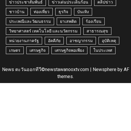
ข่าวประชาสัมพันธ์
ข่าวเด่นประเด็นร้อน
คลิปข่าว
ชาวบ้าน
ท่องเที่ยว
ธุรกิจ
บันเทิง
ประเพณีและวัฒนธรรม
ยาเสพติด
ร้องเรียน
วิทยาศาสตร์ เทคโนโลยี และนวัตกรรม
สาธารณสุข
หน่วยงานภาครัฐ
อัคคีภัย
อาชญากรรม
อุบัติเหตุ
เกษตร
เศรษฐกิจ
เศรษฐกิจพอเพียง
ในประเทศ
News ตะวันออกทีวี©newstawanooxtv.com
|
Newsphere
by AF
themes.