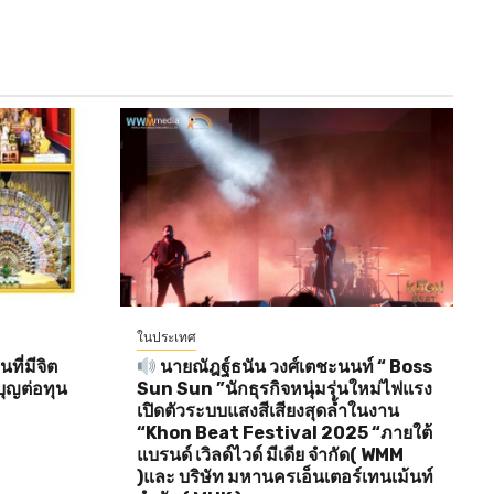
ในประเทศ
ี่มีจิต
นายณัฎฐ์ธนัน วงศ์เตชะนนท์ “ Boss
ุญต่อทุน
Sun Sun ”นักธุรกิจหนุ่มรุ่นใหม่ไฟแรง
เปิดตัวระบบแสงสีเสียงสุดล้ำในงาน
“Khon Beat Festival 2025 “ภายใต้
แบรนด์ เวิลด์ไวด์ มีเดีย จำกัด( WMM
)และ บริษัท มหานครเอ็นเตอร์เทนเม้นท์