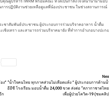
บคุณผู้บริหาร IWRM พร้อมคณะ ที่ได้เป็นกำลังใจได้นำน้ำมามอบ
้องในการปฏิบัติงานช่วยเหลือดูแลพี่น้องประชาชน ในช่วงสถานการณ์
อประชาสัมพันธ์ประชาชน ผู้ประกอบการร่วมบริจาคอาหาร น้ำดื่ม
จ.ฉะเชิงเทรา และสามารถร่วมบริจาคมายัง ที่ทำการอำเภอบางปะกง
nterest
Share
Nex
ือง”
“น้ำใจคนไทย ทุกภาคส่วนไม่เหือดแห้ง ” ผู้ประกอบการด้านน้
อีอีซี โรงเรียน มอบน้ำดื่ม 24,000 ขวด ส่งต่อ “สภากาชาดไทย
ีก
เพื่อผู้ป่วยโควิด-19 (ชมคลิป