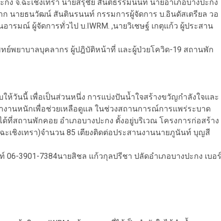
ะกง จ.ฉะเชิงเทรา นายสรุชัย สันติธรรมนนท์ นายอำเภอบางปะกง
 นายธนวัฒน์ สันตินรนนท์ กรรมการผู้จัดการ บ.อินดัสเตรียล วอ
นอารมณ์ ผู้จัดการทั่วไป บ.IWRM. ,นายวิเชษฐ์ เกตุแก้ว ผู้ประสาน
พยาบาลบุคลากร ผู้ปฎิบัติหน้าที่ และผู้ป่วยโควิด-19 สถานพัก
ห้วันนี้ เพื่อเป็นส่วนหนึ่ง การแบ่งปันน้ำใจสร้างขวัญกำลังใจและ
ทำงานหนักเพื่อช่วยเหลือดูแล ในช่วงสถานการณ์การแพร่ระบาด
ยได้ที่สถานพักคอย อำเภอบางปะกง ตั้งอยู่บริเวณ โครงการก่อสร้าง
เชิงเทรา)จำนวน 85 เตียงติดต่อประสานงานนายภูนันท์ บุญสี
์ 06-3901-7384นายสิชล แก้วกุลปรีชา ปลัดอำเภอบางปะกง เบอร