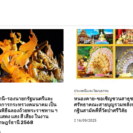
ประเพณีและวัฒนธรรม
านี-รองนายกรัฐมนตรีและ
หนองคาย-ขอเชิญชวนสาธุชนท
ว่าการกระทรวงคมนาคม เป็น
ศรัทธาคณะสายบุญรวมพลังบ
พิธีฉลองถ้วยพระราชทาน ฯ
กฐินสามัคคีที่วัดป่าศรีวิลัย
สดง แสง สี เสียง ในงาน
16/09/2025
าษฎร์ธานี 2568
5