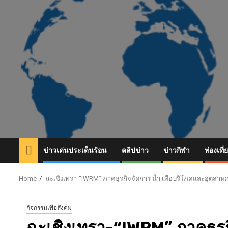
Skip
to
content
ข่าวเด่นประเด็นร้อน
คลิปข่าว
ข่าวกีฬา
ท่องเที่
Home
ฉะเชิงเทรา-“IWRM” ภาคธุรกิจจัดการ น้ำ เพื่อบริโภคและอุตสาห
กิจกรรมเพื่อสังคม
ฉะเชิงเทรา-“IWRM” ภาคธุรกิ