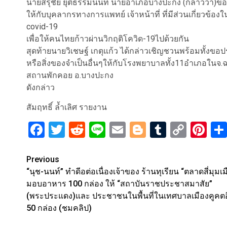
นายสรุชัย ยุติธรรมนนท์ นายอำเภอบางปะกง (กล่าวว่า)ขอ
ให้กับบุคลากรทางการแพทย์ เจ้าหน้าที่ ที่มีส่วนเกี่ยวข
covid-19
เพื่อให้คนไทยก้าวผ่านวิกฤติโควิด-19ไปด้วยกัน
สุดท้ายนายวิเชษฐ์ เกตุแก้ว ได้กล่าวเชิญชวนพร้อมทั้งข
หรือสิ่งของจำเป็นอื่นๆให้กับโรงพยาบาลทั้ง11อำเภอใน
สถานพักคอย อ.บางปะกง
ดังกล่าว
สัมฤทธิ์ ล้ำเลิศ รายงาน
Facebook
Twitter
Reddit
Line
Email
Blogger
Tumblr
Copy
Pi
Link
Post
Previous
“นุช-นนท์” ทำดีอต่อเนื่องเจ้าของ ร้านทุเรียน “ตลาดสี่มุมเม
navigation
มอบอาหาร 100 กล่อง ให้ “สถาบันราชประชาสมาสัย”
(พระประแดง)และ ประชาชนในพื้นที่ในเทศบาลเมืองคูคตอ
50 กล่อง (ชมคลิป)