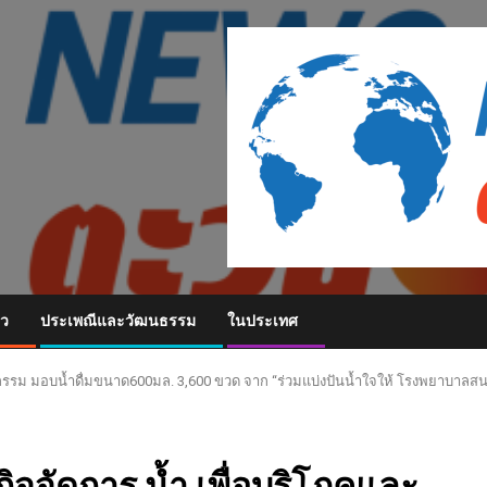
ยว
ประเพณีและวัฒนธรรม
ในประเทศ
กรรม มอบน้ำดื่มขนาด600มล. 3,600 ขวด จาก “ร่วมแบ่งปันน้ำใจให้ โรงพยาบาลสนา
จจัดการ น้ำ เพื่อบริโภคและ