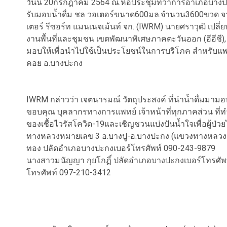
วันนี้ 20กรกฎาคม 2564 ณ.หอประชุมที่ว่าการอำเภอบางป
รับมอบน้ำดื่ม ชล วอเตอร์ขนาด600มล.จำนวน3600ขวด จาก
เตอร์ รีซอร์ท แมนเนจเม้นท์ จก. (IWRM) นายศราวุฒิ เปลี่ย
งานพื้นที่และชุมชน เขตพัฒนาพิเศษภาคตะวันออก (อีอีชี),
มอบให้เพื่อนำไปใช้เป็นประโยชน์ในการบริโภค สำหรับแพทย์
คอย อ.บางปะกง
IWRM กล่าวว่า เจตนารมณ์ วัตถุประสงค์ ที่นำน้ำดื่มมามอบใ
ขอบคุณ บุคลากรทางการแพทย์ เจ้าหน้าที่ทุกภาคส่วน ที่
ของเชื้อไวรัสโควิด-19และเชิญชวนแบ่งปันน้ำใจเพื่อผู้ป่ว
ทางหลวงหมายเลข 3 อ.บางปู-อ.บางปะกง (แขวงทางหลวงฉะ
ทอง ปลัดอำเภอบางปะกงเบอร์โทรศัพท์ 090-243-9879
นางสาวมนัญญา กุยโกฏิ์ ปลัดอำเภอบางปะกงเบอร์โทรศัพท
โทรศัพท์ 097-210-3412