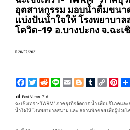
อุตสาหกรรม มอบน้ำดื่มขนา
แบ่งปันน้ำใจให้ โรงพยาบาลส
โควิด-19 อ.บางปะกง จ.ฉะเช
20/07/2021
Facebook
Twitter
Reddit
Line
Email
Blogger
Tumblr
Copy
Pi
Link
Post Views:
716
ฉะเชิงเทรา-“IWRM” ภาคธุรกิจจัดการ น้ำ เพื่อบริโภคแล
น้ำใจให้ โรงพยาบาลสนาม และ สถานพักคอย เพื่อผู้ป่วยโ