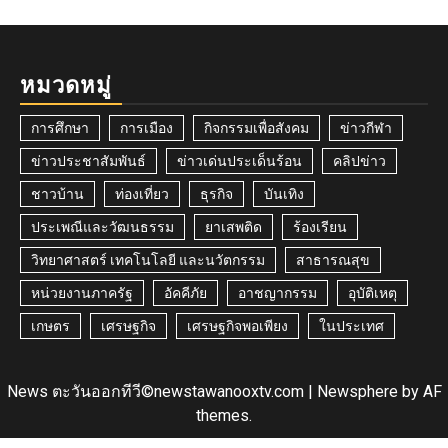
หมวดหมู่
การศึกษา
การเมือง
กิจกรรมเพื่อสังคม
ข่าวกีฬา
ข่าวประชาสัมพันธ์
ข่าวเด่นประเด็นร้อน
คลิปข่าว
ชาวบ้าน
ท่องเที่ยว
ธุรกิจ
บันเทิง
ประเพณีและวัฒนธรรม
ยาเสพติด
ร้องเรียน
วิทยาศาสตร์ เทคโนโลยี และนวัตกรรม
สาธารณสุข
หน่วยงานภาครัฐ
อัคคีภัย
อาชญากรรม
อุบัติเหตุ
เกษตร
เศรษฐกิจ
เศรษฐกิจพอเพียง
ในประเทศ
News ตะวันออกทีวี©newstawanooxtv.com
|
Newsphere
by AF
themes.