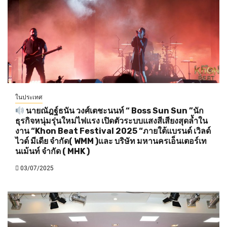
ในประเทศ
นายณัฎฐ์ธนัน วงศ์เตชะนนท์ “ Boss Sun Sun ”นัก
ธุรกิจหนุ่มรุ่นใหม่ไฟแรง เปิดตัวระบบแสงสีเสียงสุดล้ำใน
งาน “Khon Beat Festival 2025 “ภายใต้แบรนด์ เวิลด์
ไวด์ มีเดีย จำกัด( WMM )และ บริษัท มหานครเอ็นเตอร์เท
นเม้นท์ จำกัด ( MHK )
03/07/2025