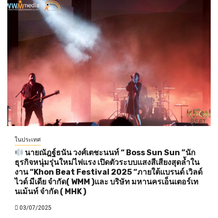
ในประเทศ
นายณัฎฐ์ธนัน วงศ์เตชะนนท์ “ Boss Sun Sun ”นัก
ธุรกิจหนุ่มรุ่นใหม่ไฟแรง เปิดตัวระบบแสงสีเสียงสุดล้ำใน
งาน “Khon Beat Festival 2025 “ภายใต้แบรนด์ เวิลด์
ไวด์ มีเดีย จำกัด( WMM )และ บริษัท มหานครเอ็นเตอร์เท
นเม้นท์ จำกัด ( MHK )
03/07/2025