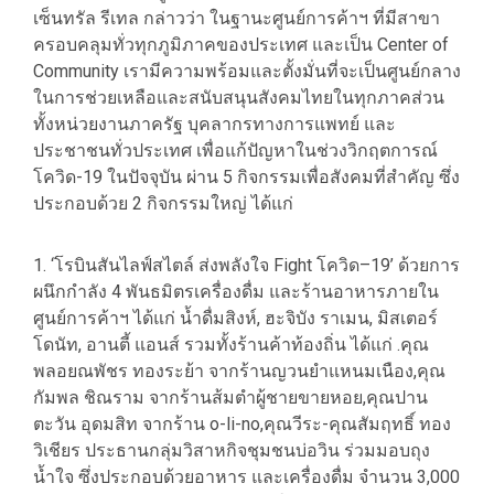
เซ็นทรัล รีเทล กล่าวว่า ในฐานะศูนย์การค้าฯ ที่มีสาขา
ครอบคลุมทั่วทุกภูมิภาคของประเทศ และเป็น Center of
Community เรามีความพร้อมและตั้งมั่นที่จะเป็นศูนย์กลาง
ในการช่วยเหลือและสนับสนุนสังคมไทยในทุกภาคส่วน
ทั้งหน่วยงานภาครัฐ บุคลากรทางการแพทย์ และ
ประชาชนทั่วประเทศ เพื่อแก้ปัญหาในช่วงวิกฤตการณ์
โควิด-19 ในปัจจุบัน ผ่าน 5 กิจกรรมเพื่อสังคมที่สำคัญ ซึ่ง
ประกอบด้วย 2 กิจกรรมใหญ่ ได้แก่
1. ‘โรบินสันไลฟ์สไตล์ ส่งพลังใจ Fight โควิด–19’ ด้วยการ
ผนึกกำลัง 4 พันธมิตรเครื่องดื่ม และร้านอาหารภายใน
ศูนย์การค้าฯ ได้แก่ น้ำดื่มสิงห์, ฮะจิบัง ราเมน, มิสเตอร์
โดนัท, อานตี้ แอนส์ รวมทั้งร้านค้าท้องถิ่น ได้แก่ .คุณ
พลอยณพัชร ทองระย้า จากร้านญวนยำแหนมเนือง,คุณ
กัมพล ชิณราม จากร้านส้มตำผู้ชายขายหอย,คุณปาน
ตะวัน อุดมสิท จากร้าน o-li-no,คุณวีระ-คุณสัมฤทธิ์ ทอง
วิเชียร ประธานกลุ่มวิสาหกิจชุมชนบ่อวิน ร่วมมอบถุง
น้ำใจ ซึ่งประกอบด้วยอาหาร และเครื่องดื่ม จำนวน 3,000