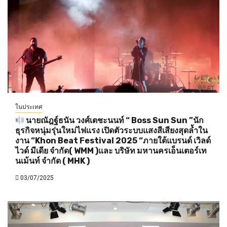
ในประเทศ
นายณัฎฐ์ธนัน วงศ์เตชะนนท์ “ Boss Sun Sun ”นัก
ธุรกิจหนุ่มรุ่นใหม่ไฟแรง เปิดตัวระบบแสงสีเสียงสุดล้ำใน
งาน “Khon Beat Festival 2025 “ภายใต้แบรนด์ เวิลด์
ไวด์ มีเดีย จำกัด( WMM )และ บริษัท มหานครเอ็นเตอร์เท
นเม้นท์ จำกัด ( MHK )
03/07/2025