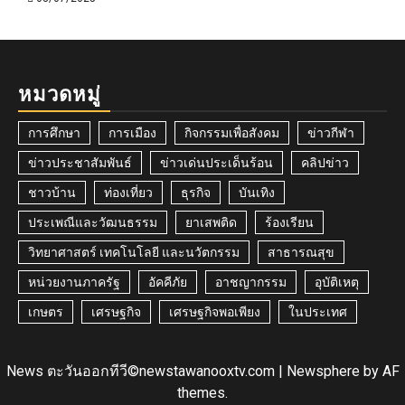
หมวดหมู่
การศึกษา
การเมือง
กิจกรรมเพื่อสังคม
ข่าวกีฬา
ข่าวประชาสัมพันธ์
ข่าวเด่นประเด็นร้อน
คลิปข่าว
ชาวบ้าน
ท่องเที่ยว
ธุรกิจ
บันเทิง
ประเพณีและวัฒนธรรม
ยาเสพติด
ร้องเรียน
วิทยาศาสตร์ เทคโนโลยี และนวัตกรรม
สาธารณสุข
หน่วยงานภาครัฐ
อัคคีภัย
อาชญากรรม
อุบัติเหตุ
เกษตร
เศรษฐกิจ
เศรษฐกิจพอเพียง
ในประเทศ
News ตะวันออกทีวี©newstawanooxtv.com
|
Newsphere
by AF
themes.