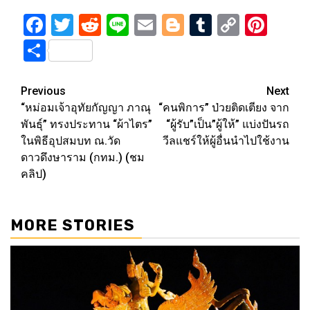
Facebook
Twitter
Reddit
Line
Email
Blogger
Tumblr
Copy
Pint
Link
Share
Post
Previous
Next
“หม่อมเจ้าอุทัยกัญญา ภาณุ
“คนพิการ” ป่วยติดเตียง จาก
navigation
พันธุ์” ทรงประทาน “ผ้าไตร”
“ผู้รับ”เป็น”ผู้ให้” แบ่งปันรถ
ในพิธีอุปสมบท ณ.วัด
วีลแชร์ให้ผู้อื่นนำไปใช้งาน
ดาวดึงษาราม (กทม.) (ชม
คลิป)
MORE STORIES