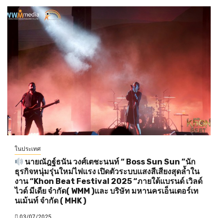
ในประเทศ
นายณัฎฐ์ธนัน วงศ์เตชะนนท์ “ Boss Sun Sun ”นัก
ธุรกิจหนุ่มรุ่นใหม่ไฟแรง เปิดตัวระบบแสงสีเสียงสุดล้ำใน
งาน “Khon Beat Festival 2025 “ภายใต้แบรนด์ เวิลด์
ไวด์ มีเดีย จำกัด( WMM )และ บริษัท มหานครเอ็นเตอร์เท
นเม้นท์ จำกัด ( MHK )
03/07/2025