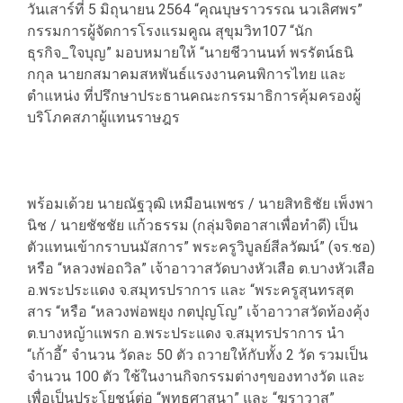
วันเสาร์ที่ 5 มิถุนายน 2564 “คุณ​บุษราวรรณ​ นวเลิศพร”
กรรมการผู้จัดการโรงแรมคูณ​ สุขุมวิท107 “นัก
ธุรกิจ_ใจบุญ” มอบหมายให้ “นายชีวานนท์ พรรัตน์ธนิ
กกุล นายกสมาคมสหพันธ์แรงงานคนพิการไทย และ
ตำแหน่ง ที่ปรึกษาประธานคณะกรรมาธิการคุ้มครองผู้
บริโภคสภาผู้แทนราษฎร
พร้อมเด้วย นายณัฐวุฒิ เหมือนเพชร / นายสิทธิชัย เพ็งพา
นิช / นายชัชชัย แก้วธรรม (กลุ่มจิตอาสาเพื่อทำดี) เป็น
ตัวแทนเข้ากราบนมัสการ” พระครูวิบูลย์สีลวัฒน์” (จร.ชอ)
หรือ “หลวงพ่อถวิล” เจ้าอาวาสวัดบางหัวเสือ ต.บางหัวเสือ
อ.พระประแดง จ.สมุทรปราการ และ “พระครูสุนทรสุต
สาร “หรือ “หลวงพ่อพยุง กตปุญโญ” เจ้าอาวาสวัดท้องคุ้ง
ต.บางหญ้าแพรก อ.พระประแดง จ.สมุทรปราการ นำ
“เก้าอี้” จำนวน วัดละ 50 ตัว ถวายให้กับทั้ง 2 วัด รวมเป็น
จำนวน 100 ตัว ใช้ในงานกิจกรรมต่างๆของทางวัด และ
เพื่อเป็นประโยชน์ต่อ “พุทธศาสนา” และ “ฆราวาส”