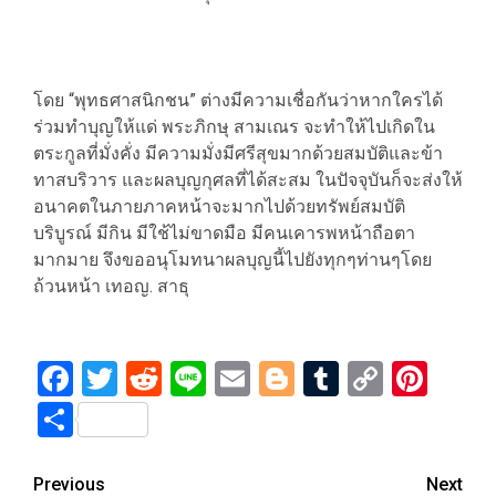
โดย “พุทธศาสนิกชน” ต่างมีความเชื่อกันว่าหากใครได้
ร่วมทำบุญให้แด่ พระภิกษุ สามเณร จะทำให้ไปเกิดใน
ตระกูลที่มั่งคั่ง มีความมั่งมีศรีสุขมากด้วยสมบัติและข้า
ทาสบริวาร และผลบุญกุศลที่ได้สะสม ในปัจจุบันก็จะส่งให้
อนาคตในภายภาคหน้าจะมากไปด้วยทรัพย์สมบัติ
บริบูรณ์ มีกิน มีใช้ไม่ขาดมือ มีคนเคารพหน้าถือตา
มากมาย จึงขออนุโมทนาผลบุญนี้ไปยังทุกๆท่านๆโดย
ถ้วนหน้า เทอญ. สาธุ
Facebook
Twitter
Reddit
Line
Email
Blogger
Tumblr
Copy
Pint
Link
Share
Post
Previous
Next