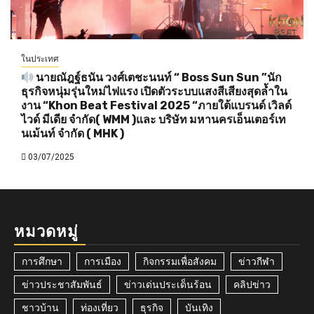
ในประเทศ
นายณัฎฐ์ธนัน วงศ์เตชะนนท์ “ Boss Sun Sun ”นัก
ธุรกิจหนุ่มรุ่นใหม่ไฟแรง เปิดตัวระบบแสงสีเสียงสุดล้ำใน
งาน “Khon Beat Festival 2025 “ภายใต้แบรนด์ เวิลด์
ไวด์ มีเดีย จำกัด( WMM )และ บริษัท มหานครเอ็นเตอร์เท
นเม้นท์ จำกัด ( MHK )
03/07/2025
หมวดหมู่
การศึกษา
การเมือง
กิจกรรมเพื่อสังคม
ข่าวกีฬา
ข่าวประชาสัมพันธ์
ข่าวเด่นประเด็นร้อน
คลิปข่าว
ชาวบ้าน
ท่องเที่ยว
ธุรกิจ
บันเทิง