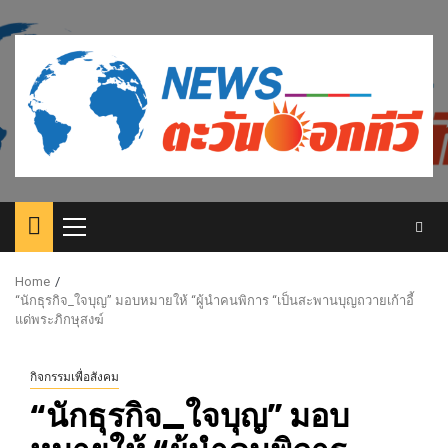
Skip
to
content
Primary
Menu
Home
“นักธุรกิจ_ใจบุญ” มอบหมายให้ “ผู้นำคนพิการ “เป็นสะพานบุญถวายเก้าอี้
แด่พระภิกษุสงฆ์
กิจกรรมเพื่อสังคม
“นักธุรกิจ_ใจบุญ” มอบ