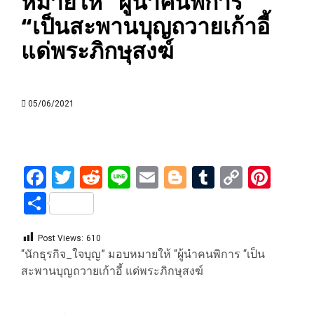
หมายให้ “ผู้นำคนพิการ
“เป็นสะพานบุญถวายเก้าอี้
แด่พระภิกษุสงฆ์
05/06/2021
Facebook
Twitter
Reddit
Line
Email
Blogger
Tumblr
Copy
Pint
Link
Share
Post Views:
610
“นักธุรกิจ_ใจบุญ” มอบหมายให้ “ผู้นำคนพิการ “เป็น
สะพานบุญถวายเก้าอี้ แด่พระภิกษุสงฆ์