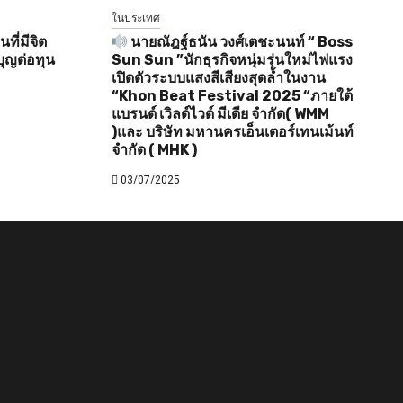
ในประเทศ
ี่มีจิต
นายณัฎฐ์ธนัน วงศ์เตชะนนท์ “ Boss
ุญต่อทุน
Sun Sun ”นักธุรกิจหนุ่มรุ่นใหม่ไฟแรง
เปิดตัวระบบแสงสีเสียงสุดล้ำในงาน
“Khon Beat Festival 2025 “ภายใต้
แบรนด์ เวิลด์ไวด์ มีเดีย จำกัด( WMM
)และ บริษัท มหานครเอ็นเตอร์เทนเม้นท์
จำกัด ( MHK )
03/07/2025