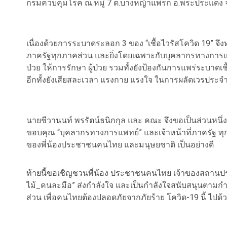
กรมควบคุมโรค ณ.หมู่ 7 ต.บางหญ้าแพรก อ.พระประแดง 
เนื่องด้วยการระบาดระลอก 3 ของ “เชื้อไวรัสโควิด 19” จึง
ภาครัฐทุกภาคส่วน และยิ่งโดยเฉพาะกับบุคลากรทางการแพทย์ ที
ป่วย ให้การรักษา ผู้ป่วย รวมทั้งยังป้องกันการแพร่ระบาดเช
อีกทั้งยังเสียสละเวลา แรงกาย แรงใจ ในการผลัดเวรประจ
นายชีวานนท์ พรรัตน์ธนิกกุล และ คณะ จึงขอเป็นส่วนหนึ
ขอบคุณ “บุคลากรทางการแพทย์” และเจ้าหน้าที่ภาครัฐ ทุ
ของพี่น้องประชาชนคนไทย และมนุษยชาติ เป็นอย่างดี
ท้ายนี้ขอเชิญชวนพี่น้อง ประชาชนคนไทย เจ้าของสถานป
ไม้_คนละมือ” ส่งกำลังใจ และเป็นกำลังใจสนับสนุนตามกำลั
ส่วน เพื่อคนไทยต้องปลอดภัยจากภัยร้าย โควิด-19 นี้ ไปด้