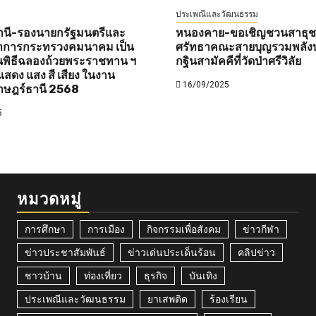
ประเพณีและวัฒนธรรม
านี-รองนายกรัฐมนตรีและ
หนองคาย-ขอเชิญชวนสาธุชนท
ว่าการกระทรวงคมนาคม เป็น
ศรัทธาคณะสายบุญรวมพลังบ
พิธีฉลองถ้วยพระราชทาน ฯ
กฐินสามัคคีที่วัดป่าศรีวิลัย
สดง แสง สี เสียง ในงาน
16/09/2025
าษฎร์ธานี 2568
5
หมวดหมู่
การศึกษา
การเมือง
กิจกรรมเพื่อสังคม
ข่าวกีฬา
ข่าวประชาสัมพันธ์
ข่าวเด่นประเด็นร้อน
คลิปข่าว
ชาวบ้าน
ท่องเที่ยว
ธุรกิจ
บันเทิง
ประเพณีและวัฒนธรรม
ยาเสพติด
ร้องเรียน