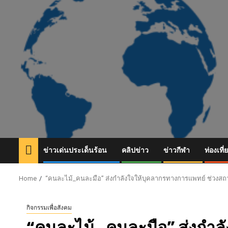
Skip
to
content
ข่าวเด่นประเด็นร้อน
คลิปข่าว
ข่าวกีฬา
ท่องเที่
Home
“คนละไม้_คนละมือ” ส่งกำลังใจให้บุคลากรทางการแพทย์ ช่วงสถา
กิจกรรมเพื่อสังคม
“คนละไม้_คนละมือ” ส่งกำลั