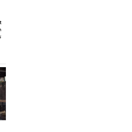
t
ล
ร