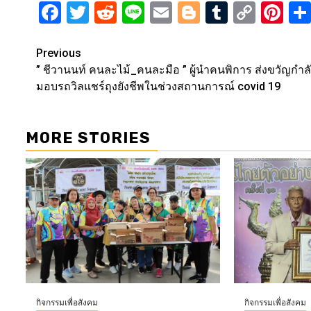
Facebook
Twitter
Reddit
Line
Email
Blogger
Tumblr
Copy
Pi
Link
Post
Previous
” ชีวานนท์ คนละไม้_คนละมือ ” ผู้นำคนพิการ ส่งขวัญกำล
navigation
มอบรถวิลแชร์ถุงยังชีพในช่วงสถานการณ์ covid 19
MORE STORIES
กิจกรรมเพื่อสังคม
กิจกรรมเพื่อสังคม