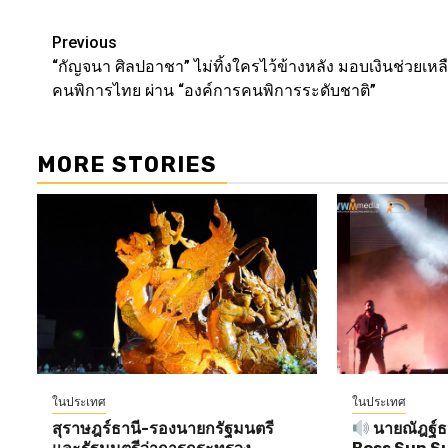
Link
Post
Previous
“กัญจนา ศิลปอาชา” ไม่ทิ้งใครไว้ข้างหลัง มอบเงินช่วยเหล
navigation
คนพิการไทย ผ่าน “องค์การคนพิการระดับชาติ”
MORE STORIES
ในประเทศ
ในประเทศ
สุราษฎร์ธานี-รองนายกรัฐมนตรี
นายณัฎฐ์ธน