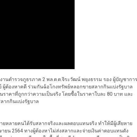
สำนักงานตำรวจภูธรภาค 2 พล.ต.ต.จิระวัฒน์ พยุงธรรม รอง ผู้บัญชากา
ผู้ต้องหาคดี ร่วมกันฉ้อโกงทรัพย์หลอกขายสลากกินแบ่งรัฐบาล
ราคาที่ถูกกว่าความเป็นจริง โดยซื้อในราคาใบละ 80 บาท และ
ลากกินแบ่งรัฐบาล
ยหายหลายคนได้รับสลากจริงและผลตอบแทนจริง ทำให้มีผู้เสียหาย
ษายน 2564 ทางผู้ต้องหาไม่ส่งสลากและจ่ายเงินค่าตอบแทนดัง