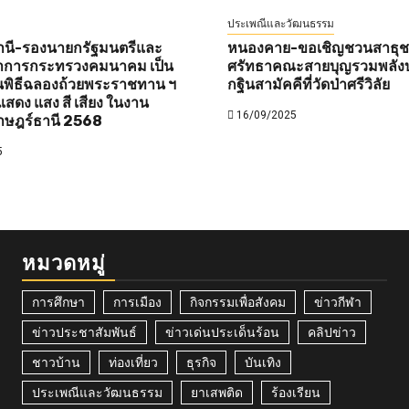
ประเพณีและวัฒนธรรม
านี-รองนายกรัฐมนตรีและ
หนองคาย-ขอเชิญชวนสาธุชนท
ว่าการกระทรวงคมนาคม เป็น
ศรัทธาคณะสายบุญรวมพลังบ
พิธีฉลองถ้วยพระราชทาน ฯ
กฐินสามัคคีที่วัดป่าศรีวิลัย
สดง แสง สี เสียง ในงาน
16/09/2025
าษฎร์ธานี 2568
5
หมวดหมู่
การศึกษา
การเมือง
กิจกรรมเพื่อสังคม
ข่าวกีฬา
ข่าวประชาสัมพันธ์
ข่าวเด่นประเด็นร้อน
คลิปข่าว
ชาวบ้าน
ท่องเที่ยว
ธุรกิจ
บันเทิง
ประเพณีและวัฒนธรรม
ยาเสพติด
ร้องเรียน