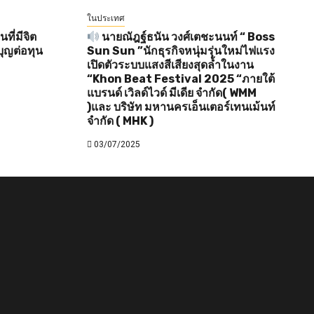
ในประเทศ
ี่มีจิต
นายณัฎฐ์ธนัน วงศ์เตชะนนท์ “ Boss
ุญต่อทุน
Sun Sun ”นักธุรกิจหนุ่มรุ่นใหม่ไฟแรง
เปิดตัวระบบแสงสีเสียงสุดล้ำในงาน
“Khon Beat Festival 2025 “ภายใต้
แบรนด์ เวิลด์ไวด์ มีเดีย จำกัด( WMM
)และ บริษัท มหานครเอ็นเตอร์เทนเม้นท์
จำกัด ( MHK )
03/07/2025