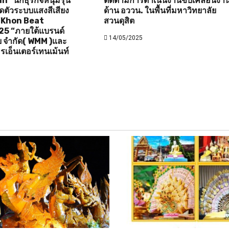
”นักธุรกิจหนุ่มรุ่น
ติดตามการดำเนินงานขับเคลื่อนงา
ิดตัวระบบแสงสีเสียง
ด้าน อววน. ในพื้นที่มหาวิทยาลัย
 “Khon Beat
สวนดุสิต
25 “ภายใต้แบรนด์
14/05/2025
ดีย จำกัด( WMM )และ
รเอ็นเตอร์เทนเม้นท์