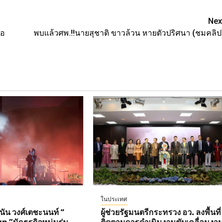
Nex
ือ
พบแล้วศพ.!!นายสุชาติ ขาวล้วน หายตัวปริศนา (ชมคลิป
ในประเทศ
ัน วงศ์เตชะนนท์ “
ผู้ช่วยรัฐมนตรีกระทรวง อว. ลงพื้นที่