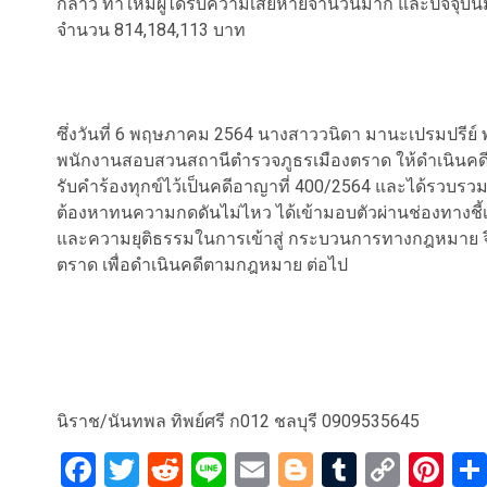
กล่าว ทำให้มีผู้ได้รับความเสียหายจำนวนมาก และปัจจุบัน
จำนวน 814,184,113 บาท
ซึ่งวันที่ 6 พฤษภาคม 2564 นางสาววนิดา มานะเปรมปรีย์ พ
พนักงานสอบสวนสถานีตำรวจภูธรเมืองตราด ให้ดำเนินคดีก
รับคำร้องทุกข์ไว้เป็นคดีอาญาที่ 400/2564 และได้รว
ต้องหาทนความกดดันไม่ไหว ได้เข้ามอบตัวผ่านช่องทางชี้เ
และความยุติธรรมในการเข้าสู่ กระบวนการทางกฎหมาย จึ
ตราด เพื่อดำเนินคดีตามกฎหมาย ต่อไป
นิราช/นันทพล ทิพย์ศรี ก012 ชลบุรี 0909535645
Facebook
Twitter
Reddit
Line
Email
Blogger
Tumblr
Copy
Pi