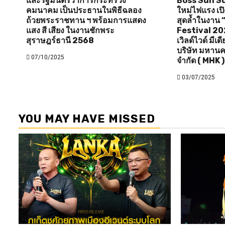
และรัฐมนตรีว่าการกระทรวง
Boss Sun Sun 
คมนาคม เป็นประธานในพิธีฉลอง
ใหม่ไฟแรง เป
ถ้วยพระราชทาน ฯ พร้อมการแสดง
สุดล้ำในงาน
แสง สี เสียง ในงานชักพระ
Festival 20
สุราษฎร์ธานี 2568
เวิลด์ไวด์ มีเ
บริษัท มหานค
07/10/2025
จำกัด ( MHK )
03/07/2025
YOU MAY HAVE MISSED