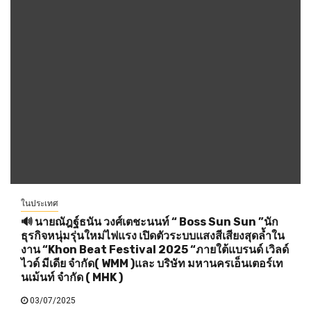
ในประเทศ
🔊 นายณัฎฐ์ธนัน วงศ์เตชะนนท์ “ Boss Sun Sun ”นัก
ธุรกิจหนุ่มรุ่นใหม่ไฟแรง เปิดตัวระบบแสงสีเสียงสุดล้ำใน
งาน “Khon Beat Festival 2025 “ภายใต้แบรนด์ เวิลด์
ไวด์ มีเดีย จำกัด( WMM )และ บริษัท มหานครเอ็นเตอร์เท
นเม้นท์ จำกัด ( MHK )
03/07/2025