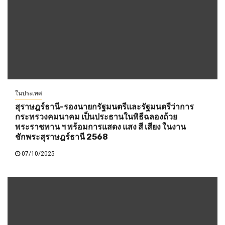
ในประเทศ
สุราษฎร์ธานี-รองนายกรัฐมนตรีและรัฐมนตรีว่าการ
กระทรวงคมนาคม เป็นประธานในพิธีฉลองถ้วย
พระราชทาน ฯ พร้อมการแสดง แสง สี เสียง ในงาน
ชักพระสุราษฎร์ธานี 2568
07/10/2025