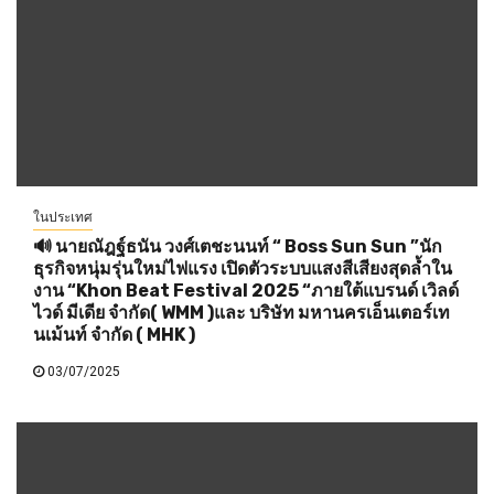
ในประเทศ
🔊 นายณัฎฐ์ธนัน วงศ์เตชะนนท์ “ Boss Sun Sun ”นัก
ธุรกิจหนุ่มรุ่นใหม่ไฟแรง เปิดตัวระบบแสงสีเสียงสุดล้ำใน
งาน “Khon Beat Festival 2025 “ภายใต้แบรนด์ เวิลด์
ไวด์ มีเดีย จำกัด( WMM )และ บริษัท มหานครเอ็นเตอร์เท
นเม้นท์ จำกัด ( MHK )
03/07/2025