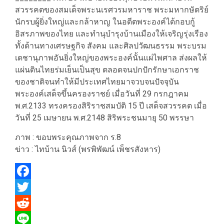
สวรรคตของสมเด็จพระนเรศวรมหาราช พระมหากษัตริย์
นักรบผู้ยิ่งใหญ่และกล้าหาญ ในอดีตพระองค์ได้กอบกู้
อิสรภาพของไทย และทำนุบำรุงบ้านเมืองให้เจริญรุ่งเรือง
ทั้งด้านทางเศรษฐกิจ สังคม และศิลปวัฒนธรรม พระบรม
เดชานุภาพอันยิ่งใหญ่ของพระองค์นั้นแผ่ไพศาล ส่งผลให้
แผ่นดินไทยร่มเย็นเป็นสุข ตลอดจนปกปักรักษาเอกราช
ของชาติจนทำให้มีประเทศไทยมาจวบจนปัจจุบัน
พระองค์เสด็จขึ้นครองราชย์ เมื่อวันที่ 29 กรกฎาคม
พ.ศ.2133 ทรงครองสิริราชสมบัติ 15 ปี เสด็จสวรรคต เมื่อ
วันที่ 25 เมษายน พ.ศ.2148 สิริพระชนมายุ 50 พรรษา
ภาพ : ขอบพระคุณภาพจาก ร.8
ข่าว : ไทบ้าน นิวส์ (พรพิพัฒน์ เพ็ชรสังหาร)
Facebook
Twitter
Reddit