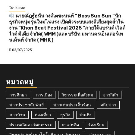
ในประเทศ
นายณัฎฐ์ธนัน วงศ์เตชะนนท์ “ Boss Sun Sun ”นัก
ธุรกิจหนุ่มรุ่นใหม่ไฟแรง เปิดตัวระบบแสงสีเสียงสุดล้ำใน
งาน “Khon Beat Festival 2025 “ภายใต้แบรนด์ เวิลด์
ไวด์ มีเดีย จำกัด( WMM )และ บริษัท มหานครเอ็นเตอร์เท
นเม้นท์ จำกัด ( MHK )
03/07/2025
หมวดหมู่
การศึกษา
การเมือง
กิจกรรมเพื่อสังคม
ข่าวกีฬา
ข่าวประชาสัมพันธ์
ข่าวเด่นประเด็นร้อน
คลิปข่าว
ชาวบ้าน
ท่องเที่ยว
ธุรกิจ
บันเทิง
ประเพณีและวัฒนธรรม
ยาเสพติด
ร้องเรียน
วิทยาศาสตร์ เทคโนโลยี และนวัตกรรม
สาธารณสุข