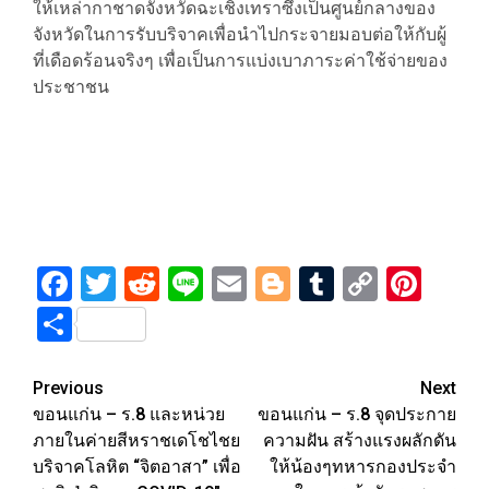
ให้เหล่ากาชาดจังหวัดฉะเชิงเทราซึ่งเป็นศูนย์กลางของ
จังหวัดในการรับบริจาคเพื่อนำไปกระจายมอบต่อให้กับผู้
ที่เดือดร้อนจริงๆ เพื่อเป็นการแบ่งเบาภาระค่าใช้จ่ายของ
ประชาชน
Facebook
Twitter
Reddit
Line
Email
Blogger
Tumblr
Copy
Pint
Link
Share
Post
Previous
Next
ขอนแก่น – ร.8 และหน่วย
ขอนแก่น – ร.8 จุดประกาย
navigation
ภายในค่ายสีหราชเดโชไชย
ความฝัน สร้างแรงผลักดัน
บริจาคโลหิต “จิตอาสา” เพื่อ
ให้น้องๆทหารกองประจำ