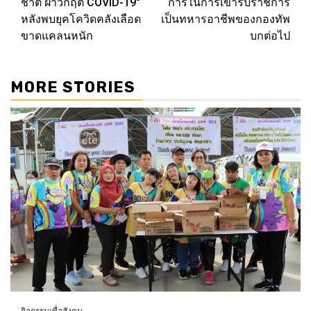
ชาติ ฝ่าวิกฤต COVID-19″
การในการเข้ารับราชการ
หลังพบยุคโควิดคลังเลือด
เป็นทหารอาชีพของกองทัพ
ขาดแคลนหนัก
บกต่อไป
MORE STORIES