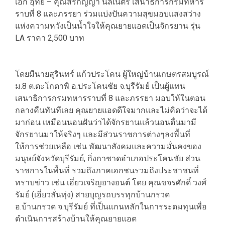
เอก อุทัย – คุณสิริกัญญา นิลเนตร เสนาธิการกรมทหาร
ราบที่ 8 และภรรยา ร่วมแบ่งปันความสุขมอบแสงสว่าง
แห่งความหวังเป็นน้ำใจให้คุณยายแอดเป็นจักรยาน รุ่น
LA ราคา 2,500 บาท
โดยมีนายสุรินทร์ แก้วประโคน ผู้ใหญ่บ้านเกษตรสมบูรณ์
ม.8 ต.ตะโกตาพิ อ.ประโคนชัย จ.บุรีรัมย์ เป็นผู้แทน
เสนาธิการกรมทหารราบที่ 8 และภรรยา มอบให้ในตอน
กลางคืนทันทีเลย คุณยายแอดดีใจมากและไม่คิดว่าจะได้
มาก่อน เหมือนนอนฝันว่าได้จักรยานแล้วนอนตื่นมามี
จักรยานมาให้จริงๆ และมีส่วนราชการต่างๆลงพื้นที่
ให้การช่วยเหลือ เช่น พัฒนาสังคมและความมั่นคงของ
มนุษย์จังหวัดบุรีรัมย์, กิ่งกาชาดอำเภอประโคนชัย ส่วน
ราชการในพื้นที่ รวมถึงภาคเอกชนรวมถึงประชาชนที่
ทราบข่าว เช่น เอี่ยวเจริญยางยนต์ โดย คุณขจรศักดิ์ วงศ์
รัมย์ (เอี่ยวลั่นทุ่ง) สายบุญรถบรรทุกบ้านกรวด
อ.บ้านกรวด จ.บุรีรัมย์ ที่เป็นแกนหลักในการระดมทุนเพื่อ
ดำเนินการสร้างบ้านให้คุณยายแอด