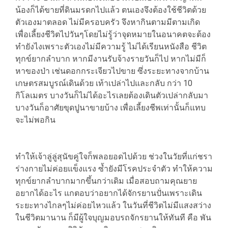
น้องก็ได้ขายที่ดินมรดกไปแล้ว ตนเองจึงต้องใช้ชีวิตด้วย
ตัวเองมาตลอด ไม่มีครอบครัว จึงหากินตามมีตามเกิด
เพื่อเลี้ยงชีวิตไปวันๆโดยไม่รู้ว่าจุดหมายในอนาคตจะต้อง
ทำยังไงเพราะตัวเองไม่มีความรู้ ไม่ได้เรียนหนังสือ ชีวิต
ทุกข์ยากลำบาก หากมีงานรับจ้างรายวันก็ไป หากไม่มีก็
หาของป่า เช่นดอกกระเจียวไปขาย ซึ่งระยะทางจากบ้าน
เกษตรสมบูรณ์เดินด้วย เท้าเปล่าไปและกลับ กว่า 10
กิโลเมตร บางวันก็ไม่ได้อะไรเลยต้องเดินตัวเปล่ากลับมา
บางวันก็อาศัยขุดปูนาขายบ้าง เพื่อเลี้ยงชีพเท่านั้นก็แทบ
จะไม่พอกิน
ทำให้เจ้าลู่ลู่สุนัขคู่ใจก็พลอยอดไปด้วย ช่วงในวัยที่แก่ชรา
ร่างกายไม่ค่อยแข็งแรง ซ้ำยังมีโรคประจำตัว ทำให้ความ
ทุกข์ยากลำบากมากขึ้นกว่าเดิม เมื่อสอบถามคุณยาย
อยากได้อะไร แกตอบว่าอยากได้จักรยานปั่นเพราะเดิน
ระยะทางไกลๆไม่ค่อยไหวแล้ว ในวันที่ชีวิตไม่มีแสงสว่าง
ในชีวิตมานาน ก็มีผู้ใจบุญมอบรถจักรยานให้ทันที คือ พัน