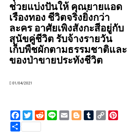
ช่วยแบ่งปันให้ คุณยายแอด
เรืองทอง ชีวิตจริงยิ่งกว่า
ละคร อาศัยเพิงสังกะสีอยู่กับ
สุนัขคู่ชีวิต รับจ้างรายวัน
เก็บพืชผักตามธรรมชาติและ
ของป่าขายประทังชีวิต
01/04/2021
Facebook
Twitter
Reddit
Line
Email
Blogger
Tumblr
Copy
Pint
Link
Share