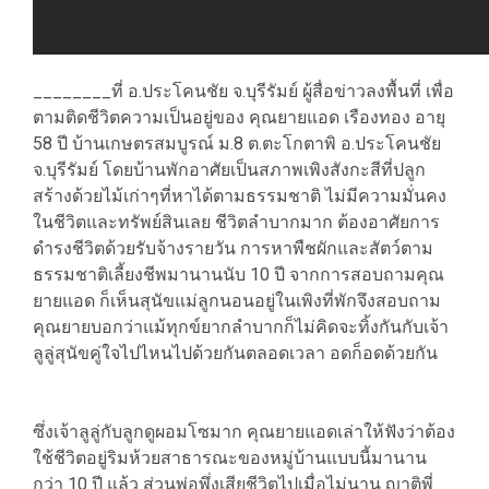
________ที่ อ.ประโคนชัย จ.บุรีรัมย์ ผู้สื่อข่าวลงพื้นที่ เพื่อ
ตามติดชีวิตความเป็นอยู่ของ คุณยายแอด เรืองทอง อายุ
58 ปี บ้านเกษตรสมบูรณ์ ม.8 ต.ตะโกตาพิ อ.ประโคนชัย
จ.บุรีรัมย์ โดยบ้านพักอาศัยเป็นสภาพเพิงสังกะสีที่ปลูก
สร้างด้วยไม้เก่าๆที่หาได้ตามธรรมชาติ ไม่มีความมั่นคง
ในชีวิตและทรัพย์สินเลย ชีวิตลำบากมาก ต้องอาศัยการ
ดำรงชีวิตด้วยรับจ้างรายวัน การหาพืชผักและสัตว์ตาม
ธรรมชาติเลี้ยงชีพมานานนับ 10 ปี จากการสอบถามคุณ
ยายแอด ก็เห็นสุนัขแม่ลูกนอนอยู่ในเพิงที่พักจึงสอบถาม
คุณยายบอกว่าแม้ทุกข์ยากลำบากก็ไม่คิดจะทิ้งกันกับเจ้า
ลูลู่สุนัขคู่ใจไปไหนไปด้วยกันตลอดเวลา อดก็อดด้วยกัน
ซึ่งเจ้าลูลู่กับลูกดูผอมโซมาก คุณยายแอดเล่าให้ฟังว่าต้อง
ใช้ชีวิตอยู่ริมห้วยสาธารณะของหมู่บ้านแบบนี้มานาน
กว่า 10 ปี แล้ว ส่วนพ่อพึ่งเสียชีวิตไปเมื่อไม่นาน ญาติพี่