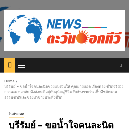
Skip
to
content
Primary
Menu
Home
บุรีรัมย์ – ขอน้ำใจคนละนิดช่วยแบ่งปันให้ คุณยายแอด เรืองทอง ชีวิตจริงยิ่ง
กว่าละคร อาศัยเพิงสังกะสีอยู่กับสุนัขคู่ชีวิต รับจ้างรายวัน เก็บพืชผักตาม
ธรรมชาติและของป่าขายประทังชีวิต
ในประเทศ
บุรีรัมย์ – ขอน้ำใจคนละนิด