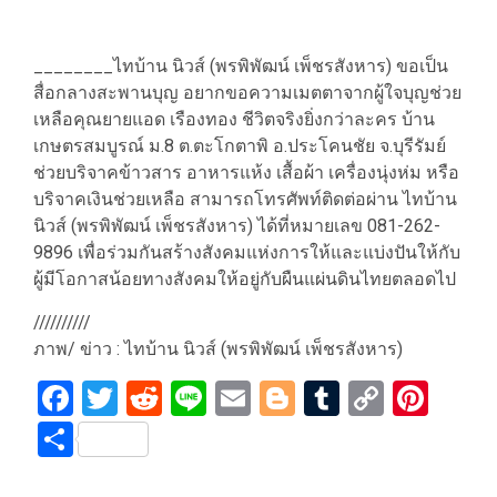
________ไทบ้าน นิวส์ (พรพิพัฒน์ เพ็ชรสังหาร) ขอเป็น
สื่อกลางสะพานบุญ อยากขอความเมตตาจากผู้ใจบุญช่วย
เหลือคุณยายแอด เรืองทอง ชีวิตจริงยิ่งกว่าละคร บ้าน
เกษตรสมบูรณ์ ม.8 ต.ตะโกตาพิ อ.ประโคนชัย จ.บุรีรัมย์
ช่วยบริจาคข้าวสาร อาหารแห้ง เสื้อผ้า เครื่องนุ่งห่ม หรือ
บริจาคเงินช่วยเหลือ สามารถโทรศัพท์ติดต่อผ่าน ไทบ้าน
นิวส์ (พรพิพัฒน์ เพ็ชรสังหาร) ได้ที่หมายเลข 081-262-
9896 เพื่อร่วมกันสร้างสังคมแห่งการให้และแบ่งปันให้กับ
ผู้มีโอกาสน้อยทางสังคมให้อยู่กับผืนแผ่นดินไทยตลอดไป
//////////
ภาพ/ ข่าว : ไทบ้าน นิวส์ (พรพิพัฒน์ เพ็ชรสังหาร)
Facebook
Twitter
Reddit
Line
Email
Blogger
Tumblr
Copy
Pint
Link
Share