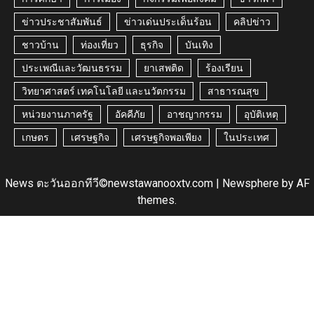
ข่าวประชาสัมพันธ์
ข่าวเด่นประเด็นร้อน
คลิปข่าว
ชาวบ้าน
ท่องเที่ยว
ธุรกิจ
บันเทิง
ประเพณีและวัฒนธรรม
ยาเสพติด
ร้องเรียน
วิทยาศาสตร์ เทคโนโลยี และนวัตกรรม
สาธารณสุข
หน่วยงานภาครัฐ
อัคคีภัย
อาชญากรรม
อุบัติเหตุ
เกษตร
เศรษฐกิจ
เศรษฐกิจพอเพียง
ในประเทศ
News ตะวันออกทีวี©newstawanooxtv.com
|
Newsphere
by AF
themes.