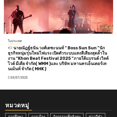
ในประเทศ
นายณัฎฐ์ธนัน วงศ์เตชะนนท์ “ Boss Sun Sun ”นัก
ธุรกิจหนุ่มรุ่นใหม่ไฟแรง เปิดตัวระบบแสงสีเสียงสุดล้ำใน
งาน “Khon Beat Festival 2025 “ภายใต้แบรนด์ เวิลด์
ไวด์ มีเดีย จำกัด( WMM )และ บริษัท มหานครเอ็นเตอร์เท
นเม้นท์ จำกัด ( MHK )
03/07/2025
หมวดหมู่
การศึกษา
การเมือง
กิจกรรมเพื่อสังคม
ข่าวกีฬา