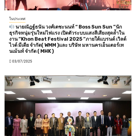
ในประเทศ
นายณัฎฐ์ธนัน วงศ์เตชะนนท์ “ Boss Sun Sun ”นัก
ธุรกิจหนุ่มรุ่นใหม่ไฟแรง เปิดตัวระบบแสงสีเสียงสุดล้ำใน
งาน “Khon Beat Festival 2025 “ภายใต้แบรนด์ เวิลด์
ไวด์ มีเดีย จำกัด( WMM )และ บริษัท มหานครเอ็นเตอร์เท
นเม้นท์ จำกัด ( MHK )
03/07/2025