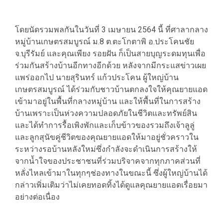
โดยนัดรวมพลกันในวันที่ 3 เมษายน 2564 นี้ ที่ศาลากลาง
หมู่บ้านเกษตรสมบูรณ์ ม.8 ต.ตะโกตาพิ อ.ประโคนชัย
จ.บุรีรัมย์ และคุณเพียง รอยฝัน ก็เป็นสายบุญระดมทุนเพื่อ
ร่วมกันสร้างบ้านอีกทางอีกด้วย หลังจากมีกระแสข่าวเผย
แพร่ออกไป นายสุรินทร์ แก้วประโคน ผู้ใหญ่บ้าน
เกษตรสมบูรณ์ ได้ร่วมกับชาวบ้านตกลงใจให้คุณยายแอด
เข้ามาอยู่ในพื้นที่กลางหมู่บ้าน และให้พื้นที่ในการสร้าง
บ้านเพราะเป็นห่วงความปลอดภัยในชีวิตและทรัพย์สิน
และได้ทำการรื้อเพิงพักและเก็บข้าวของรวมถึงเจ้าลูลู่
และลูกสุนัขคู่ชีวิตของคุณยายแอดให้มาอยู่ชั่วคราวใน
ระหว่างรอบ้านหลังใหม่ซึ่งกำลังจะดำเนินการสร้างให้
จากน้ำใจของประชาชนที่ร่วมบริจาคจากทุกภาคส่วนที่
หลั่งไหลเข้ามาในทุกๆช่องทางในขณะนี้ ซึ่งผู้ใหญ่บ้านได้
กล่าวเพิ่มเติมว่าไม่เคยทอดทิ้งได้ดูแลคุณยายแอดเรื่อยมา
อย่างต่อเนื่อง