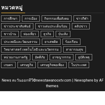
หมวดหมู่
การศึกษา
การเมือง
กิจกรรมเพื่อสังคม
ข่าวกีฬา
ข่าวประชาสัมพันธ์
ข่าวเด่นประเด็นร้อน
คลิปข่าว
ชาวบ้าน
ท่องเที่ยว
ธุรกิจ
บันเทิง
ประเพณีและวัฒนธรรม
ยาเสพติด
ร้องเรียน
วิทยาศาสตร์ เทคโนโลยี และนวัตกรรม
สาธารณสุข
หน่วยงานภาครัฐ
อัคคีภัย
อาชญากรรม
อุบัติเหตุ
เกษตร
เศรษฐกิจ
เศรษฐกิจพอเพียง
ในประเทศ
News ตะวันออกทีวี©newstawanooxtv.com
|
Newsphere
by AF
themes.