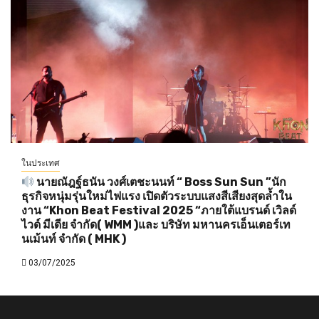
ในประเทศ
นายณัฎฐ์ธนัน วงศ์เตชะนนท์ “ Boss Sun Sun ”นัก
ธุรกิจหนุ่มรุ่นใหม่ไฟแรง เปิดตัวระบบแสงสีเสียงสุดล้ำใน
งาน “Khon Beat Festival 2025 “ภายใต้แบรนด์ เวิลด์
ไวด์ มีเดีย จำกัด( WMM )และ บริษัท มหานครเอ็นเตอร์เท
นเม้นท์ จำกัด ( MHK )
03/07/2025