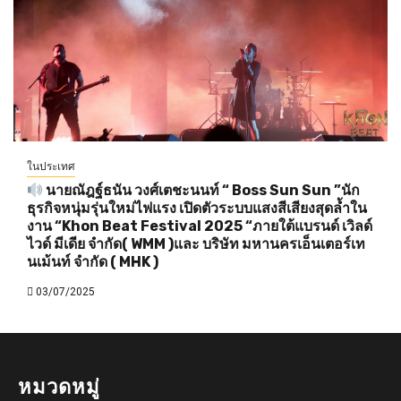
ในประเทศ
นายณัฎฐ์ธนัน วงศ์เตชะนนท์ “ Boss Sun Sun ”นัก
ธุรกิจหนุ่มรุ่นใหม่ไฟแรง เปิดตัวระบบแสงสีเสียงสุดล้ำใน
งาน “Khon Beat Festival 2025 “ภายใต้แบรนด์ เวิลด์
ไวด์ มีเดีย จำกัด( WMM )และ บริษัท มหานครเอ็นเตอร์เท
นเม้นท์ จำกัด ( MHK )
03/07/2025
หมวดหมู่