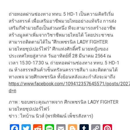
ถ่ายทอดผ่านช่องทาง ททบ. 5 HD-1 เป็นความคิดริเริ่ม
สร้างสรรค์ เพื่อเสริมอาชีพมวยไทยอย่างแท้จริง การส่ง
เสริมกีฬามวยถือเป็นส่วนหนึ่ง ทีจะสามารถสร้างอาชีพ
สร้างมูลค่าเพิ่มจากวิชาชีพมวยไทยได้ โดยประชาชน
สามารถติดตามได้ใน “ศึกเพชรนิล LADY FIGHTER
มวยไทยซุปเปอร์ไฟว์” ศึกแห่งศักดิ์ศรี มวยหญิงของ
ประเทศไทยสู่สากล วันอาทิตย์ที่ 28 มีนาคม 2564 ณ
เวลา 15.30-17.30 น. ถ่ายทอดผ่านช่องทาง ททบ. 5 HD-1
ณ ห้างสรรพสินค้าเซ็นทรัลนครราชสีมา และติดตามได้
ทางเพจ มวยศึกเพชรนิล ทั้งย้อนหลังและกำลังจะมาถึง
https://www.facebook.com/109412357645571/posts/202
d=n
ภาพ : ขอบพระคุณภาพจาก ศึกเพชรนิล LADY FIGHTER
มวยไทยซุปเปอร์ไฟว์
ข่าว : ไทบ้าน นิวส์ (พรพิพัฒน์ เพ็ชรสังหาร)
Facebook
Twitter
Reddit
Line
Email
Blogger
Tumblr
Copy
Pint