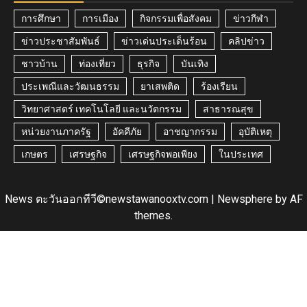
การศึกษา
การเมือง
กิจกรรมเพื่อสังคม
ข่าวกีฬา
ข่าวประชาสัมพันธ์
ข่าวเด่นประเด็นร้อน
คลิปข่าว
ชาวบ้าน
ท่องเที่ยว
ธุรกิจ
บันเทิง
ประเพณีและวัฒนธรรม
ยาเสพติด
ร้องเรียน
วิทยาศาสตร์ เทคโนโลยี และนวัตกรรม
สาธารณสุข
หน่วยงานภาครัฐ
อัคคีภัย
อาชญากรรม
อุบัติเหตุ
เกษตร
เศรษฐกิจ
เศรษฐกิจพอเพียง
ในประเทศ
News ตะวันออกทีวี©newstawanooxtv.com
|
Newsphere
by AF
themes.