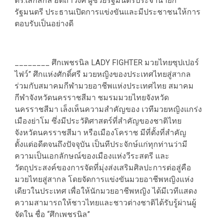
ดร.เสกสกล อัตถาวงศ์ ผู้ช่วยรัฐมนตรีประจำนายก
รัฐมนตรี ประธานเปิดการแข่งขันและมีประชาชนให้การ
ตอบรับเป็นอย่างดี
________ ศึกเพชรนิล LADY FIGHTER มวยไทยซุปเปอร์
ไฟว์” ศึกแห่งศักดิ์ศรี มวยหญิงของประเทศไทยสู่สากล
ร่วมกับสมาคมกีฬามวยอาชีพแห่งประเทศไทย สมาคม
กีฬาจังหวัดนครราชสีมา ชมรมมวยไทยจังหวัด
นครราชสีมา เล็งเห็นความสำคัญของ เวทีมวยหญิงแกร่ง
เมืองย่าโม ซึ่งมีประวัติศาสตร์ที่สำคัญของชาติไทย
จังหวัดนครราชสีมา หรือเมืองโคราช มีที่ตั้งที่สำคัญ
ตั้งแต่อดีตจนถึงปัจจุบัน เป็นทีประจักษ์แก่ทุกท่านว่ามี
ความเป็นเอกลักษณ์ของเมืองแห่งวีระสตรี และ
วัตถุประสงค์ของการจัดที่มุ่งส่งเสริมศิลปะการต่อสู่คือ
มวยไทยสู่สากล โดยจัดการแข่งขันมวยอาชีพหญิงแห่ง
เดียวในประเทศ เพื่อให้นักมวยอาชีพหญิง ได้มีเวทีแสดง
ความสามารถให้ชาวไทยและชาวต่างชาติได้รับรู้ผ่านผู้
จัดใน ชื่อ “ศึกเพชรนิล”