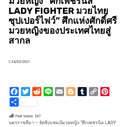
มวยหญิง “ศึกเพชรนิล
LADY FIGHTER มวยไทย
ซุปเปอร์ไฟว์” ศึกแห่งศักดิ์ศรี
มวยหญิงของประเทศไทยสู่
สากล
24/03/2021
Facebook
Twitter
Reddit
Line
Email
Blogger
Tumblr
Copy
Pint
Link
Share
Post Views:
507
นครราชสีมา – จัดชิงแชมป์มวยหญิง “ศึกเพชรนิล LADY