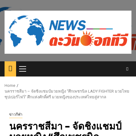
Skip
to
content
Primary
Menu
Home
นครราชสีมา – จัดชิงแชมป์มวยหญิง “ศึกเพชรนิล LADY FIGHTER มวยไทย
ซุปเปอร์ไฟว์” ศึกแห่งศักดิ์ศรี มวยหญิงของประเทศไทยสู่สากล
ข่าวกีฬา
นครราชสีมา – จัดชิงแชมป์