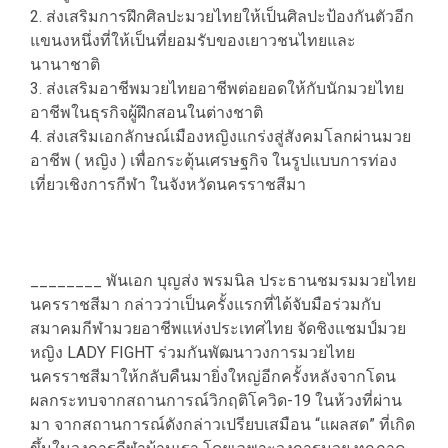
2. ส่งเสริมการฝึกศิลปะมวยไทยให้เป็นศิลปะป้องกันตัวอีก
แขนงหนึ่งที่ให้เป็นที่ยอมรับของเยาวชนไทยและ
นานาชาติ
3. ส่งเสริมอาชีพมวยไทยอาชีพต่อยอดให้กับนักมวยไทย
อาชีพในธุรกิจผู้ฝึกสอนในต่างชาติ
4. ส่งเสริมเอกลักษณ์เมืองหญิงแกร่งสู่สังคมโลกผ่านมวย
อาชีพ ( หญิง ) เพื่อกระตุ้นเศรษฐกิจ ในรูปแบบการท่อง
เที่ยวเชิงการกีฬา ในจังหวัดนครราชสีมา
________ พันเอก บุญส่ง พรมนิล ประธานชมรมมวยไทย
นครราชสีมา กล่าวว่าเป็นครั้งแรกที่ได้จับมือร่วมกับ
สมาคมกีฬามวยอาชีพแห่งประเทศไทย จัดชิงแชมป์มวย
หญิง LADY FIGHT ร่วมกันพัฒนาวงการมวยไทย
นครราชสีมาให้กลับคืนมายิ่งใหญ่อีกครั้งหลังจากโดน
ผลกระทบจากสถานการณ์วิกฤติโควิด-19 ในห้วงที่ผ่าน
มา จากสถานการณ์ดังกล่าวเปรียบเสมือน “แผลสด” ที่เกิด