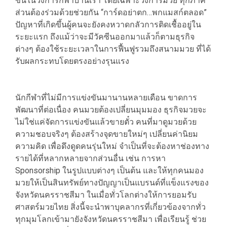
ขึ้นในวงการกีฬาบ้านเรา โดยเฉพาะวงการมวย ทุกภาค
ส่วนต้องร่วมด้วยช่วยกัน “การ์ดอย่าตก…พกแมสก์ตลอด”
ปัญหาที่เกิดขึ้นผู้คนจะยังคงหวาดกลัวการติดเชื้ออยู่ใน
ระยะแรก ถึงแม้ว่าจะมีวัคซีนออกมาแล้วก็ตามธุรกิจ
ต่างๆ ต้องใช้ระยะเวลาในการฟื้นฟูรวมถึงสนามมวย ที่ได้
รับผลกระทบโดยตรงอย่างรุนแรง
นักกีฬาที่ไม่มีการแข่งขันมานานหลายเดือน ขาดการ
พัฒนาที่ต่อเนื่อง คนมวยต้องเปลี่ยนมุมมอง ธุรกิจมวยจะ
ไม่ใช่แค่จัดการแข่งขันแล้วขายตั๋ว คนที่มาดูมวยด้วย
ความชอบจริงๆ ต้องสร้างจุดขายใหม่ๆ เปลี่ยนค่านิยม
ความคิด เพื่อดึงดูดคนรุ่นใหม่ จำเป็นที่จะต้องหาช่องทาง
รายได้ที่หลากหลายจากส่วนอื่น เช่น การหา
Sponsorship ในรูปแบบต่างๆ เป็นต้น และให้ทุกคนมอง
มวยให้เป็นสินทรัพย์ทางปัญญาเป็นแบรนด์ที่แข็งแรงของ
จังหวัดนครราชสีมา ในเมื่อทั่วโลกต่างให้การยอมรับ
ศาสตร์มวยไทย สิ่งนี้จะนำพาบุคลากรที่เกี่ยวข้องจากทั่ว
ทุกมุมโลกเข้ามายังจังหวัดนครราชสีมา เพื่อเรียนรู้ ช่วย