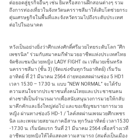
ต่อยอดสู่ธุรกิจอื่นๆ เช่น ยิมหรือสถานฝึกสอนต่างๆ รวม
ถึงการท่องเที่ยวในจังหวัดนครราชสีมาให้เติบโตช่วยกระ
ตุ่นเศรษฐกิจในพื้นที่และจังหวัดรวมไปถึงระดับประเทศ
ต่อไปในอนาคต
หวังเป็นอย่างยิ่งว่าศึกแห่งศักดิ์ศรีมวยไทยระดับโลก “ศึก
เพชรนิล” ร่วมกับสมาคมกีฬามวยอาชีพแห่งประเทศไทย
จัดชิงแชมป์มวยหญิง LADY FIGHT ณ เวทีมวยเซ็นทรัล
นครราชสีมา (ชั้น 3) (จัดแข่งขันทุกวันอาทิตย์) เริ่มวัน
อาทิตย์ ที่ 21 มีนาคม 2564 ถ่ายทอดสดผ่านช่อง 5 HD1
เวลา 15.30 – 17.30 น. แบบ “NEW NORMAL” จะได้รับ
ความสนใจจากประชาชนทั้งคนไทยและประชาชนคน
ต่างชาติเป็นจำนวนมากเพื่อสนับสนุนวงการมวยให้กลับ
มาคึกคักและยิ่งใหญ่ต่อไป และขอเชิญชมรายการมวย
หญิง ผ่านทางช่อง5 HD-1 / ไลค์สดผ่านเพจมวยศึกเพชร
นิล และเพจมวยสยามภาคอีสาน ทุกวันอาทิตย์ เวลา15.30
-17.30 น. เริ่มนัดแรก วันที่ 21 มีนาคม 2564 เพื่อสร้างเวที
อาชีพมวยหญิงให้ได้แสดงความสามารถ (สมดั่งเป็นเมือง