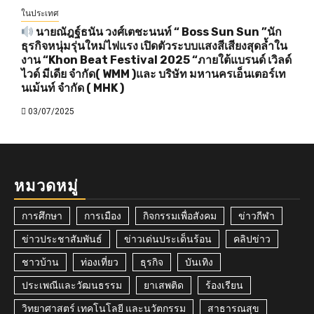
ในประเทศ
นายณัฎฐ์ธนัน วงศ์เตชะนนท์ “ Boss Sun Sun ”นัก
ธุรกิจหนุ่มรุ่นใหม่ไฟแรง เปิดตัวระบบแสงสีเสียงสุดล้ำใน
งาน “Khon Beat Festival 2025 “ภายใต้แบรนด์ เวิลด์
ไวด์ มีเดีย จำกัด( WMM )และ บริษัท มหานครเอ็นเตอร์เท
นเม้นท์ จำกัด ( MHK )
03/07/2025
หมวดหมู่
การศึกษา
การเมือง
กิจกรรมเพื่อสังคม
ข่าวกีฬา
ข่าวประชาสัมพันธ์
ข่าวเด่นประเด็นร้อน
คลิปข่าว
ชาวบ้าน
ท่องเที่ยว
ธุรกิจ
บันเทิง
ประเพณีและวัฒนธรรม
ยาเสพติด
ร้องเรียน
วิทยาศาสตร์ เทคโนโลยี และนวัตกรรม
สาธารณสุข