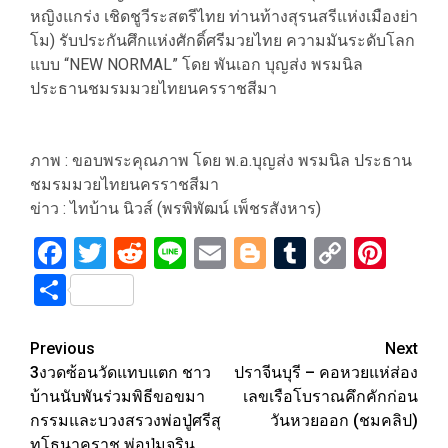
หญิงแกร่ง เชิดชูวีระสตรีไทย ท่านท้างสุรนสรีแห่งเมืองย่า
โม) รับประกันศึกแห่งศักดิ์ศรีมวยไทย ความมันระดับโลก
แบบ “NEW NORMAL” โดย พันเอก บุญส่ง พรมนิล
ประธานชมรมมวยไทยนครราชสีมา
ภาพ : ขอบพระคุณภาพ โดย พ.อ.บุญส่ง พรมนิล ประธาน
ชมรมมวยไทยนครราชสีมา
ข่าว : ไทบ้าน นิวส์ (พรพิพัฒน์ เพ็ชรสังหาร)
Facebook
Twitter
Reddit
Line
Email
Blogger
Tumblr
Copy
Pint
Link
Share
Post
Previous
Next
3งวดซ้อนวัดแทบแตก ชาว
ปราจีนบุรี – คอหวยแห่ส่อง
navigation
บ้านนับพันร่วมพิธีขอขมา
เลขเรือโบราณคึกคักก่อน
กรรมและบวงสรวงพ่อปู่ศรีสุ
วันหวยออก (ชมคลิป)
ทโธนาคราช พ่อปู่มุจริน