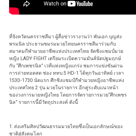
ที่จังหวัดนครราชสีมา ผู้สื่อข่าวรางานว่า พันเอก บุญส่ง
พรมนิล ประธานชมรมมวยไทยนครราชสีมาร่วมกับ
สมาคมกีฬามวยอาชีพแห่งประเทศไทย จัดชิงแชมป์มวย
หญิง LADY FIGHT เตรียมระเบิดความมันส์นัดปฐมฤกษ์
กับ “ศึกเพชรนิล” เวทีแห่งหญิงแกร่ง ชมการแข่งขันผ่าน
การถ่ายทอดสด ช่อง ททบ.5 HD-1 ได้ทุกวันอาทิตย์ เวลา
1530-1730 นัดแรก ศึกชิงแชมป์กีฬามวยหญิงอาชีพแห่ง
ประเทศไทย 2 รุ่น มวยในรายการ อีกคู่ระดับแนวหน้า
ของวงการมวยหญิงไทย โดยการจัดรายการมวย“ศึกเพชร
นิล” รายการนี้มีวัตถุประสงค์ ดังนี้
1. ส่งเสริมศิลปวัฒนธรรมมวยไทยซึ่งเป็นเอกลักษณ์ของ
ชาติสู่สังคมโลก