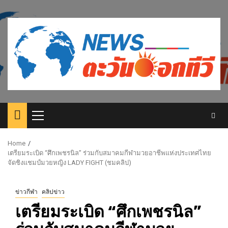
Skip
to
content
Primary
Menu
Home
เตรียมระเบิด “ศึกเพชรนิล” ร่วมกับสมาคมกีฬามวยอาชีพแห่งประเทศไทย
จัดชิงแชมป์มวยหญิง LADY FIGHT (ชมคลิป)
ข่าวกีฬา
คลิปข่าว
เตรียมระเบิด “ศึกเพชรนิล”