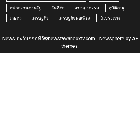
หน่วยงานภาครัฐ
อัคคีภัย
อาชญากรรม
อุบัติเหตุ
เกษตร
เศรษฐกิจ
เศรษฐกิจพอเพียง
ในประเทศ
News ตะวันออกทีวี©newstawanooxtv.com
|
Newsphere
by AF
themes.