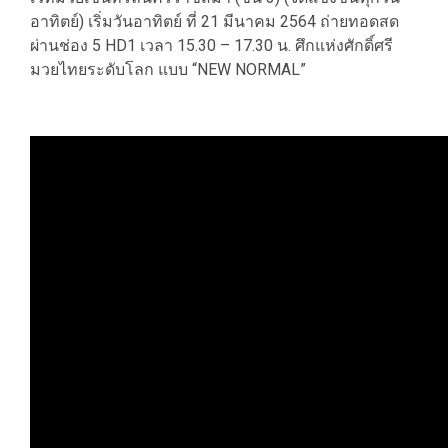
อาทิตย์) เริ่มวันอาทิตย์ ที่ 21 มีนาคม 2564 ถ่ายทอดสด
ผ่านช่อง 5 HD1 เวลา 15.30 – 17.30 น. ศึกแห่งศักดิ์ศรี
มวยไทยระดับโลก แบบ “NEW NORMAL”