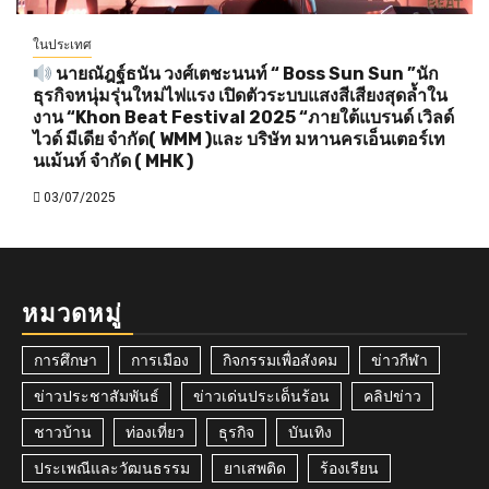
ในประเทศ
นายณัฎฐ์ธนัน วงศ์เตชะนนท์ “ Boss Sun Sun ”นัก
ธุรกิจหนุ่มรุ่นใหม่ไฟแรง เปิดตัวระบบแสงสีเสียงสุดล้ำใน
งาน “Khon Beat Festival 2025 “ภายใต้แบรนด์ เวิลด์
ไวด์ มีเดีย จำกัด( WMM )และ บริษัท มหานครเอ็นเตอร์เท
นเม้นท์ จำกัด ( MHK )
03/07/2025
หมวดหมู่
การศึกษา
การเมือง
กิจกรรมเพื่อสังคม
ข่าวกีฬา
ข่าวประชาสัมพันธ์
ข่าวเด่นประเด็นร้อน
คลิปข่าว
ชาวบ้าน
ท่องเที่ยว
ธุรกิจ
บันเทิง
ประเพณีและวัฒนธรรม
ยาเสพติด
ร้องเรียน