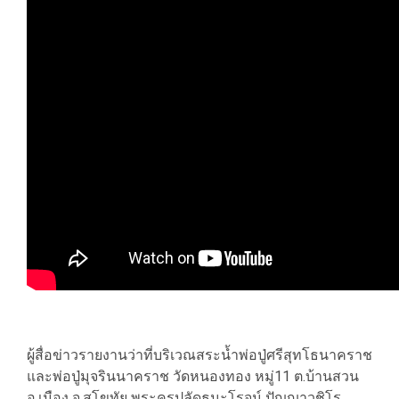
ผู้สื่อข่าวรายงานว่าที่บริเวณสระน้ำพ่อปู่ศรีสุทโธนาคราช
และพ่อปู่มุจรินนาคราช วัดหนองทอง หมู่11 ต.บ้านสวน
อ.เมือง จ.สุโขทัย พระครูปลัดธนะโรจน์ ปัญญาวชิโร