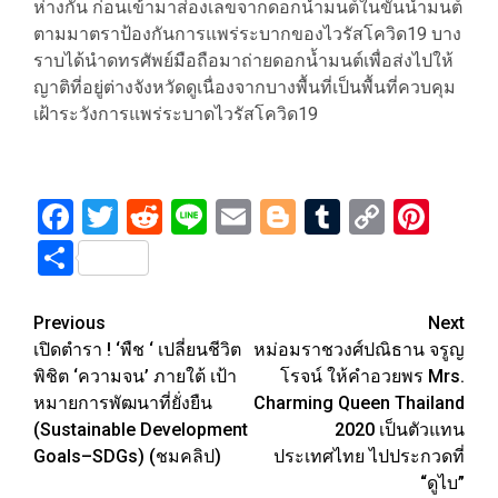
ห่างกัน ก่อนเข้ามาส่องเลขจากดอกน้ำมนต์ในขันน้ำมนต์
ตามมาตราป้องกันการแพร่ระบากของไวรัสโควิด19 บาง
ราบได้นำดทรศัพย์มือถือมาถ่ายดอกน้ำมนต์เพื่อส่งไปให้
ญาติที่อยู่ต่างจังหวัดดูเนื่องจากบางพื้นที่เป็นพื้นที่ควบคุม
เฝ้าระวังการแพร่ระบาดไวรัสโควิด19
Facebook
Twitter
Reddit
Line
Email
Blogger
Tumblr
Copy
Pint
Link
Share
Post
Previous
Next
เปิดตำรา ! ‘พืช ‘ เปลี่ยนชีวิต
หม่อมราชวงศ์ปณิธาน จรูญ
navigation
พิชิต ‘ความจน’ ภายใต้ เป้า
โรจน์ ให้คำอวยพร Mrs.
หมายการพัฒนาที่ยั่งยืน
Charming Queen Thailand
(Sustainable Development
2020 เป็นตัวแทน
Goals–SDGs) (ชมคลิป)
ประเทศไทย ไปประกวดที่
“ดูไบ”