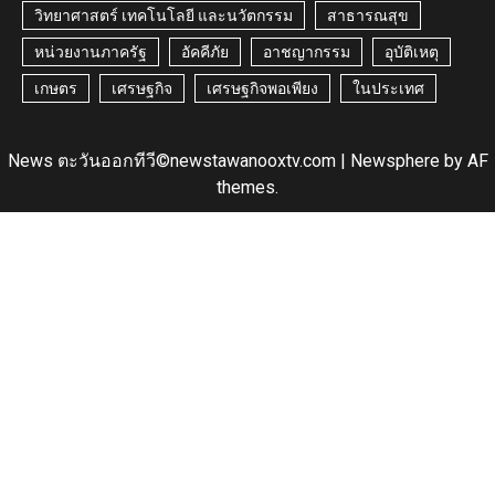
วิทยาศาสตร์ เทคโนโลยี และนวัตกรรม
สาธารณสุข
หน่วยงานภาครัฐ
อัคคีภัย
อาชญากรรม
อุบัติเหตุ
เกษตร
เศรษฐกิจ
เศรษฐกิจพอเพียง
ในประเทศ
News ตะวันออกทีวี©newstawanooxtv.com
|
Newsphere
by AF
themes.