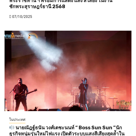
พระราชทาน ฯ พร้อมการแสดง แสง สี เสียง ในงาน
ชักพระสุราษฎร์ธานี 2568
07/10/2025
ในประเทศ
นายณัฎฐ์ธนัน วงศ์เตชะนนท์ “ Boss Sun Sun ”นัก
ธุรกิจหนุ่มรุ่นใหม่ไฟแรง เปิดตัวระบบแสงสีเสียงสุดล้ำใน