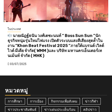
ในประเทศ
นายณัฎฐ์ธนัน วงศ์เตชะนนท์ “ Boss Sun Sun ”นัก
ธุรกิจหนุ่มรุ่นใหม่ไฟแรง เปิดตัวระบบแสงสีเสียงสุดล้ำใน
งาน “Khon Beat Festival 2025 “ภายใต้แบรนด์ เวิลด์
ไวด์ มีเดีย จำกัด( WMM )และ บริษัท มหานครเอ็นเตอร์เท
นเม้นท์ จำกัด ( MHK )
03/07/2025
หมวดหมู่
การศึกษา
การเมือง
กิจกรรมเพื่อสังคม
ข่าวกีฬา
ข่าวประชาสัมพันธ์
ข่าวเด่นประเด็นร้อน
คลิปข่าว