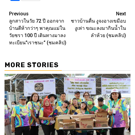
Post
Previous
Next
ลูกสาวในวัย 72 ปี ออกจาก
ชาวบ้านตื่น งูจงอางเขมือบ
navigation
บ้านตีห้ากว่าๆ พาคุณแม่ใน
งูเห่า ขณะลงมากินน้ำใน
วัยชรา 100 ปี เดินทางมาลง
ลำห้วย (ชมคลิป)
ทะเบียน”เราชนะ” (ชมคลิป)
MORE STORIES