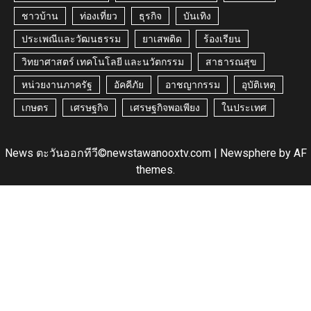
ชาวบ้าน
ท่องเที่ยว
ธุรกิจ
บันเทิง
ประเพณีและวัฒนธรรม
ยาเสพติด
ร้องเรียน
วิทยาศาสตร์ เทคโนโลยี และนวัตกรรม
สาธารณสุข
หน่วยงานภาครัฐ
อัคคีภัย
อาชญากรรม
อุบัติเหตุ
เกษตร
เศรษฐกิจ
เศรษฐกิจพอเพียง
ในประเทศ
News ตะวันออกทีวี©newstawanooxtv.com
|
Newsphere
by AF
themes.