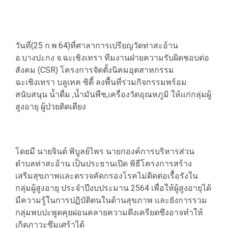
วันที่(25 ก.พ.64)ที่ศาลาการเปรียญวัดท่าสะอ้าน
อ.บางปะกง จ.ฉะเชิงเทรา ทีมงานฝ่ายความรับผิดชอบต่อ
สังคม (CSR) โครงการจัดตั้งนิคมอุตสาหกรรม
ฉะเชิงเทรา บลูเทค ซิตี้ ลงพื้นที่ร่วมกิจกรรมพร้อม
สนับสนุน น้ำดื่ม ,น้ำมันพืช,เครื่องวัดอุณหภูมิ ให้แก่กลุ่มผู้
สูงอายุ ผู้ป่วยติดเตียง
โดยมี นายจินต์ พิบูลย์ไพร นายกองค์การบริหารส่วน
ตำบลท่าสะอ้าน เป็นประธานเปิด พิธีโครงการสร้าง
เสริมสุขภาพและตรวจคัดกรองโรคไม่ติดต่อเรื้อรังใน
กลุ่มผู้สูงอายุ ประจำปีงบประมาน 2564 เพื่อให้ผู้สูงอายุได้
มีความรู้ในการปฏิบัติตนในด้านสุขภาพ และยังการรวม
กลุ่มพบปะพูดคุยผ่อนคลายความตึงเครียดซึงอาจทำให้
เกิดภาวะซึมเศร้าได้