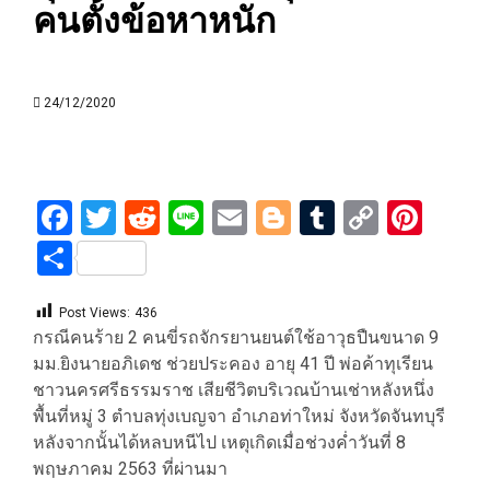
คนตั้งข้อหาหนัก
24/12/2020
Facebook
Twitter
Reddit
Line
Email
Blogger
Tumblr
Copy
Pint
Link
Share
Post Views:
436
กรณีคนร้าย 2 คนขี่รถจักรยานยนต์ใช้อาวุธปืนขนาด 9
มม.ยิงนายอภิเดช ช่วยประคอง อายุ 41 ปี พ่อค้าทุเรียน
ชาวนครศรีธรรมราช เสียชีวิตบริเวณบ้านเช่าหลังหนึ่ง
พื้นที่หมู่ 3 ตำบลทุ่งเบญจา อำเภอท่าใหม่ จังหวัดจันทบุรี
หลังจากนั้นได้หลบหนีไป เหตุเกิดเมื่อช่วงค่ำวันที่ 8
พฤษภาคม 2563 ที่ผ่านมา