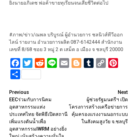
ยิงนายอภิเดช พ่อค้าขายทุเรียนจนเสียชีวิตต่อไป
#ภาพ/ข่าว/ณพล บริบูรณ์ ผู้อำนวยการ ชลนิวส์ทีวีออก
ไลน์ รายงาน อำนวยการผลิต 087-6142444 สำนักงาน
เลขที่ 8/68 ซอย 3 หมู่ 2 ต เสม็ด อ เมือง จ ชลบุรี 20000
Facebook
Twitter
Reddit
Line
Email
Blogger
Tumblr
Copy
Pint
Link
Share
Post
Previous
Next
EECร่วมกับการนิคม
ผู้ช่วยรัฐมนตรีฯ เปิด
navigation
อุตสาหกรรมแห่ง
โครงการสร้างเครือข่ายการ
ประเทศไทย จัดพิธีเปิดสถานี
คุ้มครองแรงงานนอกระบบ
เพิ่มแรงดันน้ำเพื่อ
ในสังคมสูงวัย จ.ชลบุรี
อุตสาหกรรมIWRM อย่างยิ่ง
ใหญ่ เน้นสร้างความมั่นใจ