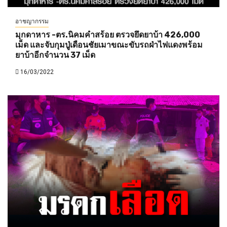
อาชญากรรม
มุกดาหาร -ตร.นิคมคำสร้อย ตรวจยึดยาบ้า 426,000
เม็ด และจับกุมปู่เดือนชัยเมาขณะขับรถฝ่าไฟแดงพร้อม
ยาบ้าอีกจำนวน 37 เม็ด
16/03/2022