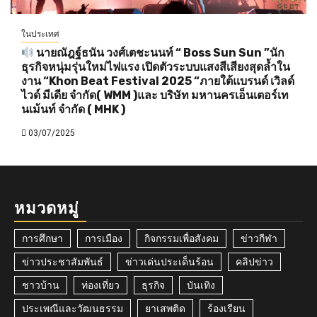
ในประเทศ
นายณัฎฐ์ธนัน วงศ์เตชะนนท์ “ Boss Sun Sun ”นัก
ธุรกิจหนุ่มรุ่นใหม่ไฟแรง เปิดตัวระบบแสงสีเสียงสุดล้ำใน
งาน “Khon Beat Festival 2025 “ภายใต้แบรนด์ เวิลด์
ไวด์ มีเดีย จำกัด( WMM )และ บริษัท มหานครเอ็นเตอร์เท
นเม้นท์ จำกัด ( MHK )
03/07/2025
หมวดหมู่
การศึกษา
การเมือง
กิจกรรมเพื่อสังคม
ข่าวกีฬา
ข่าวประชาสัมพันธ์
ข่าวเด่นประเด็นร้อน
คลิปข่าว
ชาวบ้าน
ท่องเที่ยว
ธุรกิจ
บันเทิง
ประเพณีและวัฒนธรรม
ยาเสพติด
ร้องเรียน