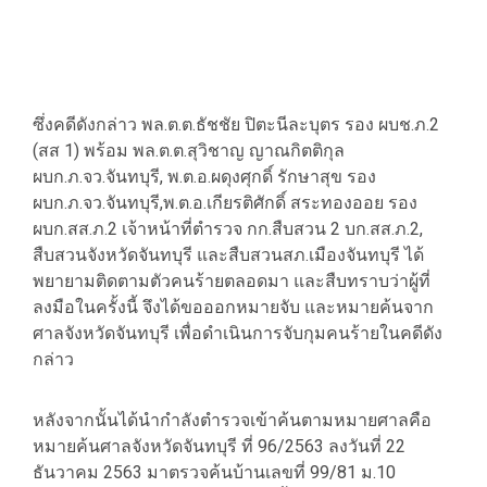
ซึ่งคดีดังกล่าว พล.ต.ต.ธัชชัย ปิตะนีละบุตร รอง ผบช.ภ.2
(สส 1) พร้อม พล.ต.ต.สุวิชาญ ญาณกิตติกุล
ผบก.ภ.จว.จันทบุรี, พ.ต.อ.ผดุงศุกดิ์ รักษาสุข รอง
ผบก.ภ.จว.จันทบุรี,พ.ต.อ.เกียรติศักดิ์ สระทองออย รอง
ผบก.สส.ภ.2 เจ้าหน้าที่ตำรวจ กก.สืบสวน 2 บก.สส.ภ.2,
สืบสวนจังหวัดจันทบุรี และสืบสวนสภ.เมืองจันทบุรี ได้
พยายามติดตามตัวคนร้ายตลอดมา และสืบทราบว่าผู้ที่
ลงมือในครั้งนี้ จึงได้ขอออกหมายจับ และหมายค้นจาก
ศาลจังหวัดจันทบุรี เพื่อดำเนินการจับกุมคนร้ายในคดีดัง
กล่าว
หลังจากนั้นได้นำกำลังตำรวจเข้าค้นตามหมายศาลคือ
หมายค้นศาลจังหวัดจันทบุรี ที่ 96/2563 ลงวันที่ 22
ธันวาคม 2563 มาตรวจค้นบ้านเลขที่ 99/81 ม.10