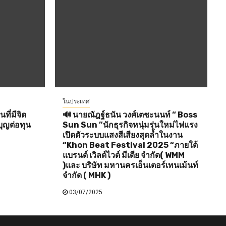
ในประเทศ
ี่มีจิต
🔊 นายณัฎฐ์ธนัน วงศ์เตชะนนท์ “ Boss
ุญต่อทุน
Sun Sun ”นักธุรกิจหนุ่มรุ่นใหม่ไฟแรง
เปิดตัวระบบแสงสีเสียงสุดล้ำในงาน
“Khon Beat Festival 2025 “ภายใต้
แบรนด์ เวิลด์ไวด์ มีเดีย จำกัด( WMM
)และ บริษัท มหานครเอ็นเตอร์เทนเม้นท์
จำกัด ( MHK )
03/07/2025