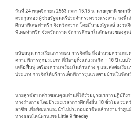
วันที่ 24 พฤศจิกายน 2563 เวลา 15.15 น. นายสุชาติ ชมก
ตระกูลทอง ผู้ช่วยรัฐมนตรีประจำกระทรวงแรงงาน ลงพื้นท
ศึกษาพิเศษท่าพริก จังหวัดตราด โดยมีนายณัฐพงษ์ สงวนจิตร
พิเศษท่าพริก จังหวัดตราด จัดการศึกษาในลักษณะของศูน
สนับสนุน การเรียนการสอน การจัดสื่อ สิ่งอำนวยความสะดวก 
ความพิการทุกประเภท ที่มีอายุตั้งแต่แรกเกิด – 18 ปี แบบไ
เหลือฟื้นฟู เตรียมความพร้อมในด้านต่าง ๆ และส่งต่อเรีย
ประเภท การจัดให้บริการเด็กพิการรุนแรงตามบ้านในจังห
นายสุรชัยฯ กล่าวขอบคุณท่านที่ได้ร่วมบูรณาการปฏิบัติ
ทางร่างกาย โดยมีระยะเวลาการฝึกทั้งสิ้น 18 ชั่วโมง ระห
อาชีพ เพื่อพัฒนาและนำไปประกอบอาชีพแล้วทราบว่าศูนย
ทางออนไลน์ผ่านเพจ Little 9 fineday