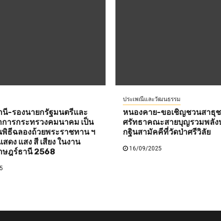
ประเพณีและวัฒนธรรม
านี-รองนายกรัฐมนตรีและ
หนองคาย-ขอเชิญชวนสาธุชนท
ว่าการกระทรวงคมนาคม เป็น
ศรัทธาคณะสายบุญรวมพลังบ
พิธีฉลองถ้วยพระราชทาน ฯ
กฐินสามัคคีที่วัดป่าศรีวิลัย
สดง แสง สี เสียง ในงาน
16/09/2025
าษฎร์ธานี 2568
5