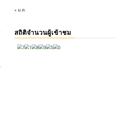
« ม.ค.
ร
สถิติจำนวนผู้เข้าชม
ก