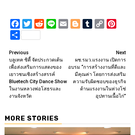
Facebook
Twitter
Reddit
Line
Email
Blogger
Tumblr
Copy
Pint
Link
Share
Post
Previous
Next
บลูเทค ซิตี้ จัดประกวดเต้น
ผช.รมว.แรงงาน เปิดการ
navigation
เพื่อส่งเสริมการแสดงของ
อบรม “การสร้างงานที่ดีและ
เยาวชนเชิงสร้างสรรค์
มีคุณค่า โดยการส่งเสริม
Bluetech City Dance Show
ความรับผิดชอบของธุรกิจ
ในงานหลวงพ่อโสธรและ
ด้านแรงงานในห่วงโซ่
งานจังหวัด
อุปทานเนื้อไก่”
MORE STORIES