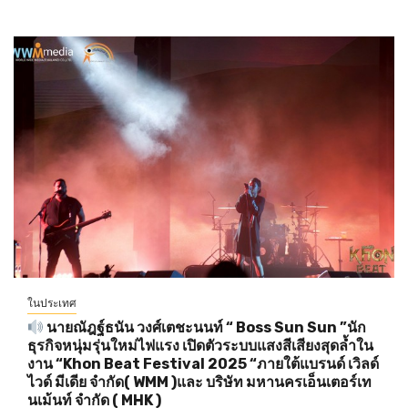
ในประเทศ
นายณัฎฐ์ธนัน วงศ์เตชะนนท์ “ Boss Sun Sun ”นัก
ธุรกิจหนุ่มรุ่นใหม่ไฟแรง เปิดตัวระบบแสงสีเสียงสุดล้ำใน
งาน “Khon Beat Festival 2025 “ภายใต้แบรนด์ เวิลด์
ไวด์ มีเดีย จำกัด( WMM )และ บริษัท มหานครเอ็นเตอร์เท
นเม้นท์ จำกัด ( MHK )