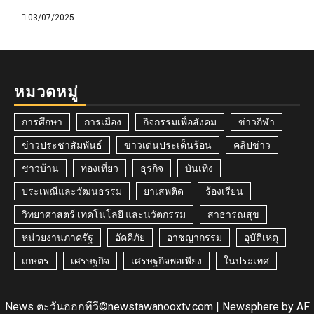
03/07/2025
หมวดหมู่
การศึกษา
การเมือง
กิจกรรมเพื่อสังคม
ข่าวกีฬา
ข่าวประชาสัมพันธ์
ข่าวเด่นประเด็นร้อน
คลิปข่าว
ชาวบ้าน
ท่องเที่ยว
ธุรกิจ
บันเทิง
ประเพณีและวัฒนธรรม
ยาเสพติด
ร้องเรียน
วิทยาศาสตร์ เทคโนโลยี และนวัตกรรม
สาธารณสุข
หน่วยงานภาครัฐ
อัคคีภัย
อาชญากรรม
อุบัติเหตุ
เกษตร
เศรษฐกิจ
เศรษฐกิจพอเพียง
ในประเทศ
News ตะวันออกทีวี©newstawanooxtv.com
|
Newsphere
by AF