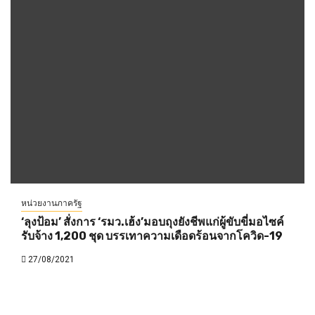
หน่วยงานภาครัฐ
‘ลุงป้อม’ สั่งการ ‘รมว.เฮ้ง’มอบถุงยังชีพแก่ผู้ขับขี่มอไซค์
รับจ้าง 1,200 ชุด บรรเทาความเดือดร้อนจากโควิด-19
27/08/2021