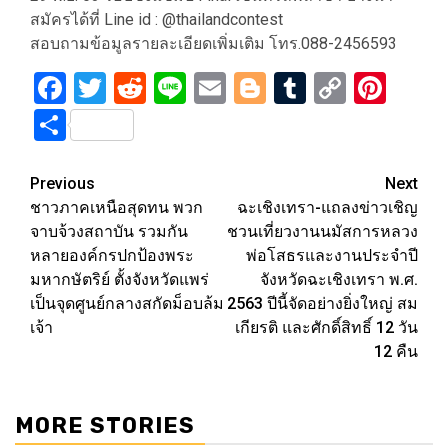
สมัครได้ที่ Line id : @thailandcontest
สอบถามข้อมูลรายละเอียดเพิ่มเติม โทร.088-2456593
Facebook
Twitter
Reddit
Line
Email
Blogger
Tumblr
Copy
Pint
Link
Share
Post
Previous
Next
ชาวภาคเหนือสุดทน พวก
ฉะเชิงเทรา-แถลงข่าวเชิญ
navigation
จาบจ้วงสถาบัน รวมกัน
ชวนเที่ยวงานนมัสการหลวง
หลายองค์กรปกป้องพระ
พ่อโสธรและงานประจำปี
มหากษัตริย์ ตั้งจังหวัดแพร่
จังหวัดฉะเชิงเทรา พ.ศ.
เป็นจุดศูนย์กลางสกัดม็อบล้ม
2563 ปีนี้จัดอย่างยิ่งใหญ่ สม
เจ้า
เกียรติ และศักดิ์สิทธิ์ 12 วัน
12 คืน
MORE STORIES