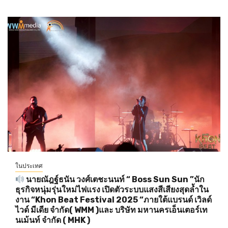
ในประเทศ
นายณัฎฐ์ธนัน วงศ์เตชะนนท์ “ Boss Sun Sun ”นัก
ธุรกิจหนุ่มรุ่นใหม่ไฟแรง เปิดตัวระบบแสงสีเสียงสุดล้ำใน
งาน “Khon Beat Festival 2025 “ภายใต้แบรนด์ เวิลด์
ไวด์ มีเดีย จำกัด( WMM )และ บริษัท มหานครเอ็นเตอร์เท
นเม้นท์ จำกัด ( MHK )