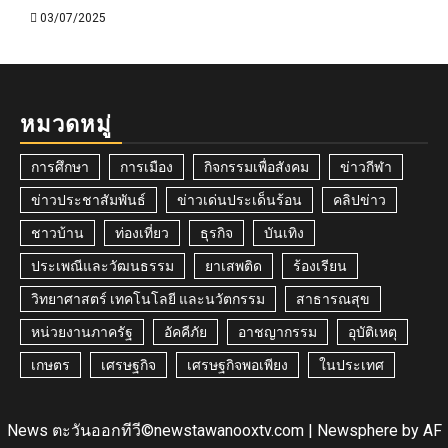
03/07/2025
หมวดหมู่
การศึกษา
การเมือง
กิจกรรมเพื่อสังคม
ข่าวกีฬา
ข่าวประชาสัมพันธ์
ข่าวเด่นประเด็นร้อน
คลิปข่าว
ชาวบ้าน
ท่องเที่ยว
ธุรกิจ
บันเทิง
ประเพณีและวัฒนธรรม
ยาเสพติด
ร้องเรียน
วิทยาศาสตร์ เทคโนโลยี และนวัตกรรม
สาธารณสุข
หน่วยงานภาครัฐ
อัคคีภัย
อาชญากรรม
อุบัติเหตุ
เกษตร
เศรษฐกิจ
เศรษฐกิจพอเพียง
ในประเทศ
News ตะวันออกทีวี©newstawanooxtv.com
|
Newsphere
by AF