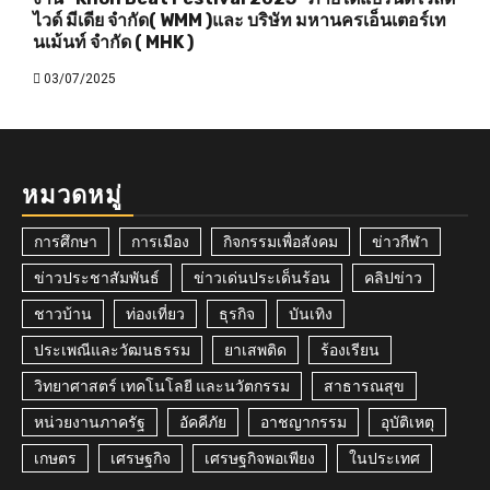
ไวด์ มีเดีย จำกัด( WMM )และ บริษัท มหานครเอ็นเตอร์เท
นเม้นท์ จำกัด ( MHK )
03/07/2025
หมวดหมู่
การศึกษา
การเมือง
กิจกรรมเพื่อสังคม
ข่าวกีฬา
ข่าวประชาสัมพันธ์
ข่าวเด่นประเด็นร้อน
คลิปข่าว
ชาวบ้าน
ท่องเที่ยว
ธุรกิจ
บันเทิง
ประเพณีและวัฒนธรรม
ยาเสพติด
ร้องเรียน
วิทยาศาสตร์ เทคโนโลยี และนวัตกรรม
สาธารณสุข
หน่วยงานภาครัฐ
อัคคีภัย
อาชญากรรม
อุบัติเหตุ
เกษตร
เศรษฐกิจ
เศรษฐกิจพอเพียง
ในประเทศ