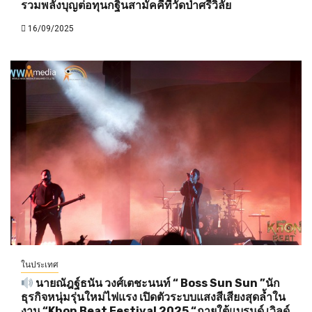
รวมพลังบุญต่อทุนกฐินสามัคคีที่วัดป่าศรีวิลัย
16/09/2025
ในประเทศ
นายณัฎฐ์ธนัน วงศ์เตชะนนท์ “ Boss Sun Sun ”นัก
ธุรกิจหนุ่มรุ่นใหม่ไฟแรง เปิดตัวระบบแสงสีเสียงสุดล้ำใน
งาน “Khon Beat Festival 2025 “ภายใต้แบรนด์ เวิลด์