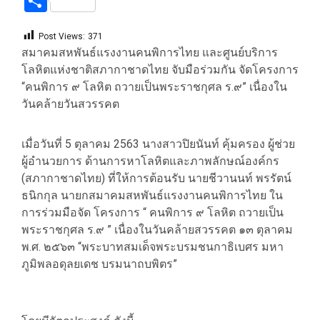
Share
Post Views:
371
สมาคมสหพันธ์แรงงานคนพิการไทย และศูนย์บริการ
โลหิตแห่งชาติสภากาชาดไทย จับมือร่วมกัน จัดโครงการ
“คนพิการ ๙ โลหิต ถวายเป็นพระราชกุศล ร.๙” เนื่องใน
วันคล้ายวันสวรรคต
เมื่อวันที่ 5 ตุลาคม 2563 นางสาวปิยนันท์ คุ้มครอง ผู้ช่วย
ผู้อำนวยการ ด้านการหาโลหิตและภาพลักษณ์องค์กร
(สภากาชาดไทย) ที่ให้การต้อนรับ นายชีวานนท์ พรรัตน์
ธนิกกุล นายกสมาคมสหพันธ์แรงงานคนพิการไทย ใน
การร่วมมือจัด โครงการ “ คนพิการ ๙ โลหิต ถวายเป็น
พระราชกุศล ร.๙ ” เนื่องในวันคล้ายสวรรคต ๑๓ ตุลาคม
พ.ศ. ๒๕๖๓ “พระบาทสมเด็จพระบรมชนกาธิเบศร มหา
ภูมิพลอดุลยเดช บรมนาถบพิตร”