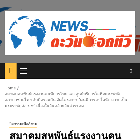
Skip
to
content
Primary
Menu
Home
สมาคมสหพันธ์แรงงานคนพิการไทย และศูนย์บริการโลหิตแห่งชาติ
สภากาชาดไทย จับมือร่วมกัน จัดโครงการ “คนพิการ ๙ โลหิต ถวายเป็น
พระราชกุศล ร.๙” เนื่องในวันคล้ายวันสวรรคต
กิจกรรมเพื่อสังคม
สมาคมสหพันธ์แรงงานคน