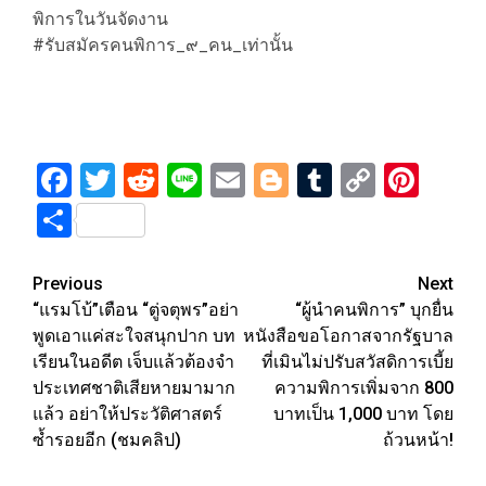
พิการในวันจัดงาน
#รับสมัครคนพิการ_๙_คน_เท่านั้น
Facebook
Twitter
Reddit
Line
Email
Blogger
Tumblr
Copy
Pint
Link
Share
Post
Previous
Next
“แรมโบ้”เตือน “ตู่จตุพร”อย่า
“ผู้นำคนพิการ” บุกยื่น
navigation
พูดเอาแค่สะใจสนุกปาก บท
หนังสือขอโอกาสจากรัฐบาล
เรียนในอดีต เจ็บแล้วต้องจำ
ที่เมินไม่ปรับสวัสดิการเบี้ย
ประเทศชาติเสียหายมามาก
ความพิการเพิ่มจาก 800
แล้ว อย่าให้ประวัติศาสตร์
บาทเป็น 1,000 บาท โดย
ซ้ำรอยอีก (ชมคลิป)
ถ้วนหน้า!