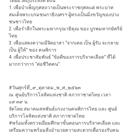
โดยมีวัตถุประสงค์ ดังนี้
1. เพื่อบำเพ็ญกุศลถวายเป็นพระราชกุศลแด่ พระบาท
สมเด็จพระบรมชนกาธิเบศรฯ ผู้ทรงเป็นมิ่งขวัญของปวง
ชนชาวไทย
2. เพื่อรำลึกในพระมหากรุณาธิคุณ ของ บูรพมหากษัตริย์
ไทย
3. เพื่อแสดงความมีจิตอาสา “จากเคย เป็น ผู้รับ จะกลาย
เป็น ผู้ให้” ของ คนพิการ
4. เพื่อประชาสัมพันธ์ “ข้อดีของการบริจาคเลือด” ที่ได้
มากกว่าการ “ต่อชีวิตคน”
#วันศุกร์ที่_๙_ตุลาคม_พ_ศ_๒๕๖๓
ณ. ศูนย์บริการโลหิตแห่งชาติ สภากาชาดไทย เวลา
๐๙.๓๙ น.
จัดโดย สมาคมสหพันธ์แรงงานคนพิการไทย และ ศูนย์
บริการโลหิตแห่งชาติ สภากาชาดไทย
#พร้อมทั้งตรวจเยี่ยมศึกษาขั้นตอนการบริจาคเลือด และ
เตรียมความพร้อมสิ่งอำนวยความสะดวกเพื่อรองรับคน