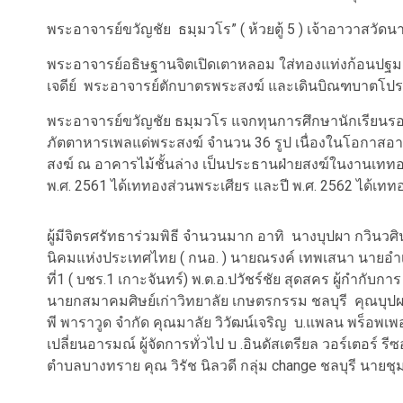
พระอาจารย์ขวัญชัย ธมฺมวโร” ( ห้วยตู้ 5 ) เจ้าอาวาสวัดน
พระอาจารย์อธิษฐานจิตเปิดเตาหลอม ใส่ทองแท่งก้อนปฐม
เจดีย์ พระอาจารย์ตักบาตรพระสงฆ์ และเดินบิณฑบาตโปร
พระอาจารย์ขวัญชัย ธมฺมวโร แจกทุนการศึกษานักเรียนร
ภัตตาหารเพลแด่พระสงฆ์ จำนวน 36 รูป เนื่องในโอกาส
สงฆ์ ณ อาคารไม้ชั้นล่าง เป็นประธานฝ่ายสงฆ์ในงานเทท
พ.ศ. 2561 ได้เททองส่วนพระเศียร และปี พ.ศ. 2562 ได้เท
ผู้มีจิตรศรัทธาร่วมพิธี จำนวนมาก อาทิ นางบุปผา กวินวศ
นิคมแห่งประเทศไทย ( กนอ. ) นายณรงค์ เทพเสนา นายอำเ
ที่1 ( บชร.1 เกาะจันทร์) พ.ต.อ.ปวัชร์ชัย สุดสคร ผู้กำกับก
นายกสมาคมศิษย์เก่าวิทยาลัย เกษตรกรรม ชลบุรี คุณบุปผา จ
พี พาราวูด จำกัด คุณมาลัย วิวัฒน์เจริญ บ.แพลน พร็อพเพอ
เปลี่ยนอารมณ์ ผู้จัดการทั่วไป บ .อินดัสเตรียล วอร์เตอร์
ตำบลบางทราย คุณ วิรัช นิลวดี กลุ่ม change ชลบุรี นาย