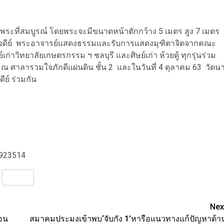
์พระที่สมบูรณ์ โดยพระจะมีขนาดหน้าตักกว้าง 5 เมตร สูง 7 เมตร
หาเจดีย์ พระอาจารย์แสดงธรรมและรับการแสดงมุฑิตาจิตจากคณะ
ก่าวิทยาลัยเกษตรกรรม ฯ ชลบุรี และศิษย์เก่า ห้วยตู้ ทุกรุ่นร่วม
ณ ศาลารวมใจภักดีแผ่นดิน ชั้น 2 และในวันที่ 4 ตุลาคม 63 วัดน
ย์ ร่วมกัน
8923514
nterest
Share
Nex
่อน
สมาคมประมงเข้าพบ‘จับกัง 1’หารือแนวทางแก้ปัญหาด้า