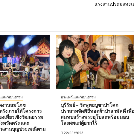
แรงงานประมงทะเ
ีและวัฒนธรรม
ประเพณีและวัฒนธรรม
เปิดงานสมโภช
บุรีรัมย์ – วัดพุทธบูชาป่าโคก
ตรัง ภายใต้โครงการ
ปราสาทจัดพิธีทอดผ้าป่าสามัคคี เพื่
องเที่ยวเชิงวัฒนธรรม
สมทบสร้างพระอุโบสถพร้อมมอบ
งหวัดตรัง และ
โลงศพแก่ผู้ยากไร้
านงานบุญประเพณีตาม
22/03/2025