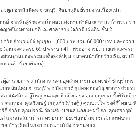
ามะตูม อ.พนัสนิคม จ.ชลบุรี ศิษยานุศิษย์ร่วมงานเนืองแน่น
ฤกษ์ จากนั้นผู้ร่วมงานใส่ทองแท่งตามลำดับ ณ ลานหน้าพระมหา
ดญาติโยมตามปกติ ณ ศาลารวมใจภักดีแผ่นดิน ชั้น 2
อบๆวัด จำนวน 66 ทุนๆละ 1,000 บาท รวม 66,000 บาท และถวาย
อายุวัฒนมงคลครบ 69 ปี พรรษา 41 พระอาจารย์ถวายเพลแด่พระ
องส่วนฐานของพระสมเด็จองค์ปฐม ขนาดหน้าตักกว้าง 5 เมตร (ปี
ทองส่วนลำตัวองค์พระ)
ิน ผู้อำนวยการ สำนักงาน นิคมอุตสาหกรรม อมตะซิตี้ ชลบุรี การ
ภอพนัสนิคม จ .ชลบุรี พ.อ.ปิยะชาติ ธูปทองกองบัญชาการช่วยรบ
าร สภ.พนัสนิคม ผู้ใหญ่ ธนกฤต สิงห์โตทอง คุณ บุญลาภ ตั้งศิริเสถียร
านทอง คุณวิเชษฐ์ เกตุแก้ว (ห้วยตู้ ) คุณประไพ วงศ์ดีไทย บ. พี
ร์ตี้ จำกัด คุณปราณี วัฒนชัย บ.พนัส แอสแซมบี้ จก. คุณศราวุฒิ
 รีซอส แมนเนสเมนท์ จก. ดร.ธนกร ปิยะพิสุทธิ์ สมาชิกสภาเทศบาล
ชุมพล บำรุงศิลป์ นายก อบต.มาบโป่ง อ.พานทอง