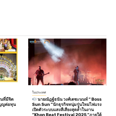
ในประเทศ
ี่มีจิต
นายณัฎฐ์ธนัน วงศ์เตชะนนท์ “ Boss
ุญต่อทุน
Sun Sun ”นักธุรกิจหนุ่มรุ่นใหม่ไฟแรง
เปิดตัวระบบแสงสีเสียงสุดล้ำในงาน
“Khon Beat Festival 2025 “ภายใต้