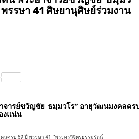
พรรษา 41 ศิษยานุศิษย์ร่วมงาน
nterest
Share
ะอาจารย์ขวัญชัย ธมฺมวโร” อายุวัฒนมงคลคร
ืองแน่น
งคลครบ 69 ปี พรรษา 41 “พระครูวิจิตรธรรมรัตน์