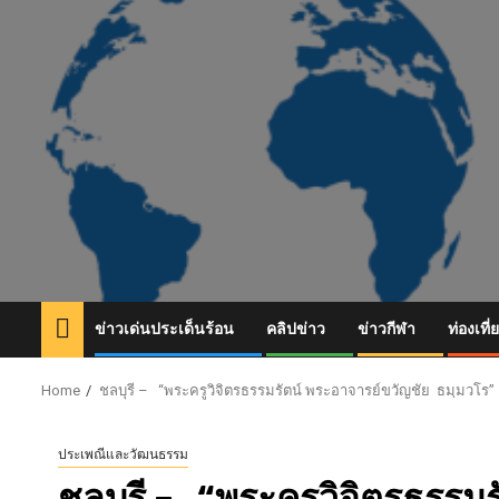
Skip
to
content
ข่าวเด่นประเด็นร้อน
คลิปข่าว
ข่าวกีฬา
ท่องเที่
Home
ชลบุรี – “พระครูวิจิตรธรรมรัตน์ พระอาจารย์ขวัญชัย ธมฺมวโร”
ประเพณีและวัฒนธรรม
ชลบุรี – “พระครูวิจิตรธรรม