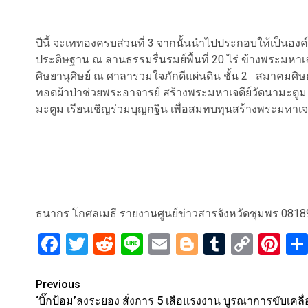
ปีนี้ จะเททองครบส่วนที่ 3 จากนั้นนำไปประกอบให้เป็นองค
ประดิษฐาน ณ ลานธรรมรื่นรมย์พื้นที่ 20 ไร่ ข้างพระม
ศิษยานุศิษย์ ณ ศาลารวมใจภักดีแผ่นดิน ชั้น 2 สมาคมศิษย์เ
ทอดผ้าป่าช่วยพระอาจารย์ สร้างพระมหาเจดีย์วัดนามะตูม 
มะตูม เรียนเชิญร่วมบุญกฐิน เพื่อสมทบทุนสร้างพระมหาเจดี
ธนากร โกศลเมธี รายงานศูนย์ข่าวสารจังหวัดชุมพร 081
Facebook
Twitter
Reddit
Line
Email
Blogger
Tumblr
Copy
Pi
Link
Post
Previous
‘บิ๊กป้อม’ลงระยอง สั่งการ 5 เสือแรงงาน บูรณาการขับเคลื