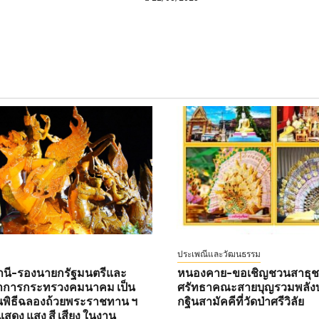
ประเพณีและวัฒนธรรม
านี-รองนายกรัฐมนตรีและ
หนองคาย-ขอเชิญชวนสาธุชนท
ว่าการกระทรวงคมนาคม เป็น
ศรัทธาคณะสายบุญรวมพลังบ
พิธีฉลองถ้วยพระราชทาน ฯ
กฐินสามัคคีที่วัดป่าศรีวิลัย
สดง แสง สี เสียง ในงาน