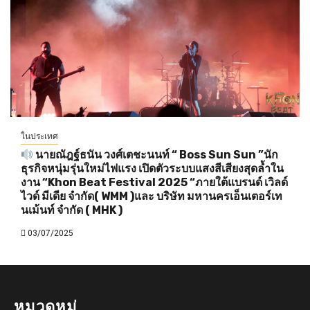
ในประเทศ
นายณัฎฐ์ธนัน วงศ์เตชะนนท์ “ Boss Sun Sun ”นัก
ธุรกิจหนุ่มรุ่นใหม่ไฟแรง เปิดตัวระบบแสงสีเสียงสุดล้ำใน
งาน “Khon Beat Festival 2025 “ภายใต้แบรนด์ เวิลด์
ไวด์ มีเดีย จำกัด( WMM )และ บริษัท มหานครเอ็นเตอร์เท
นเม้นท์ จำกัด ( MHK )
03/07/2025
หมวดหมู่