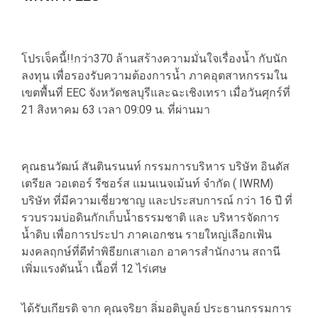
โปรเจ็คนี้!!กว่า370 ล้านสร้างความมั่นใจเรื่องน้ำ กับนัก
ลงทุน เพื่อรองรับความต้องการน้ำ ภาคอุตสาหกรรมใน
เขตพื้นที่ EEC จังหวัดชลบุรีและฉะเชิงเทรา เมื่อวันศุกร์ที่
21 สิงหาคม 63 เวลา 09:09 น. ที่ผ่านมา
คุณธนวัฒน์ สันตินรนนท์ กรรมการบริหาร บริษัท อินดัส
เตรียล วอเตอร์ รีซอร์ส แมนเนจเม้นท์ จำกัด ( IWRM)
บริษัท ที่มีความเชี่ยวชาญ และประสบการณ์ กว่า 16 ปี ที่
รวบรวมบ่อดินกักเก็บน้ำธรรมชาติ และ บริหารจัดการ
น้ำดิบ เพื่อการประปา ภาคเอกชน รายใหญ่เลือกเฟ้น
มงคลฤกษ์ที่ดีทำพิธียกเสาเอก อาคารสำนักงาน สถานี
เพิ่มแรงดันน้ำ เนื้อที่ 12 ไร่เศษ
ได้รับเกียรติ จาก คุณจริยา ลิ่มอติบูลย์ ประธานกรรมการ