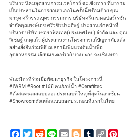
บริหาร นิคมอุตสาหกรรมเวลโกรว์ ฉะเชิงเทรา ที่มาร่วม
เป็นประธานในการยกเสาเอกในครั้งนี้พร้อมด้วย คุณ
มารุต ศรีวรรณบุตร กรรมการ บริษัทศรีเมฆคอปอร์เรชั่น
จํากัดคุณพงษ์เดช ศรีวชิรประดิษฐ์ ประธานเจ้าหน้าที่
บริหาร บริษัท เซอราฟิลเทค(ประเทศไทย) จำกัด และ คุณ
วิเชษฐ์ เกตุแก้ว ผู้ประสานงานโครงการแก้ปัญหาภัยแล้ง
อย่างยั่งยืนร่วมพิธี ณ.สถานีเพิ่มแรงดันน้ำเพื่อ
อุตสาหกรรม เลียบมอเตอร์เวย์ บางปะกง ฉะเชิงเทรา…
พันธมิตรที่ร่วมมือพัฒนาธุรกิจ ในโครงการนี้
#IWRM #Root #16ปี ฅนรักษ์น้ำ #Cerafiltec
#ถังสแตนเลสแบบถอดประกอบที่ใหญ่ที่สุดในอาเซียน
#Showroomถังเหล็กแบบถอดประกอบที่แรกในไทย
Facebook
Twitter
Reddit
Line
Email
Blogger
Tumblr
Copy
Pint