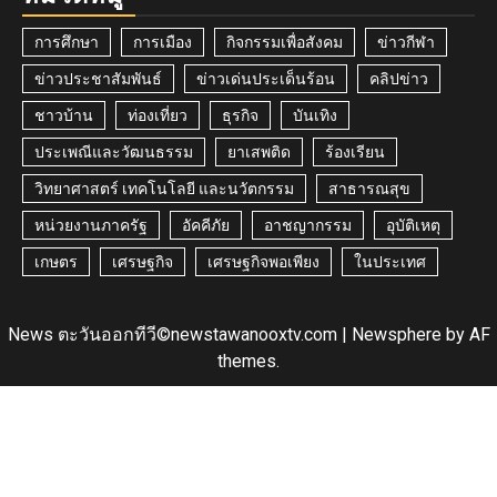
การศึกษา
การเมือง
กิจกรรมเพื่อสังคม
ข่าวกีฬา
ข่าวประชาสัมพันธ์
ข่าวเด่นประเด็นร้อน
คลิปข่าว
ชาวบ้าน
ท่องเที่ยว
ธุรกิจ
บันเทิง
ประเพณีและวัฒนธรรม
ยาเสพติด
ร้องเรียน
วิทยาศาสตร์ เทคโนโลยี และนวัตกรรม
สาธารณสุข
หน่วยงานภาครัฐ
อัคคีภัย
อาชญากรรม
อุบัติเหตุ
เกษตร
เศรษฐกิจ
เศรษฐกิจพอเพียง
ในประเทศ
News ตะวันออกทีวี©newstawanooxtv.com
|
Newsphere
by AF
themes.