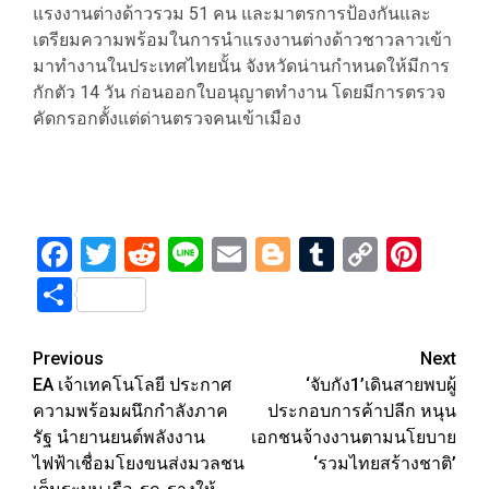
แรงงานต่างด้าวรวม 51 คน และมาตรการป้องกันและ
เตรียมความพร้อมในการนำแรงงานต่างด้าวชาวลาวเข้า
มาทำงานในประเทศไทยนั้น จังหวัดน่านกำหนดให้มีการ
กักตัว 14 วัน ก่อนออกใบอนุญาตทำงาน โดยมีการตรวจ
คัดกรอกตั้งแต่ด่านตรวจคนเข้าเมือง
Facebook
Twitter
Reddit
Line
Email
Blogger
Tumblr
Copy
Pint
Link
Share
Post
Previous
Next
EA เจ้าเทคโนโลยี ประกาศ
‘จับกัง1’เดินสายพบผู้
navigation
ความพร้อมผนึกกำลังภาค
ประกอบการค้าปลีก หนุน
รัฐ นำยานยนต์พลังงาน
เอกชนจ้างงานตามนโยบาย
ไฟฟ้าเชื่อมโยงขนส่งมวลชน
‘รวมไทยสร้างชาติ’