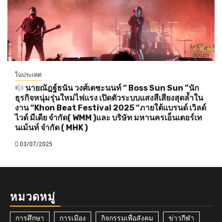
ในประเทศ
นายณัฎฐ์ธนัน วงศ์เตชะนนท์ “ Boss Sun Sun ”นัก
ธุรกิจหนุ่มรุ่นใหม่ไฟแรง เปิดตัวระบบแสงสีเสียงสุดล้ำใน
งาน “Khon Beat Festival 2025 “ภายใต้แบรนด์ เวิลด์
ไวด์ มีเดีย จำกัด( WMM )และ บริษัท มหานครเอ็นเตอร์เท
นเม้นท์ จำกัด ( MHK )
03/07/2025
หมวดหมู่
การศึกษา
การเมือง
กิจกรรมเพื่อสังคม
ข่าวกีฬา