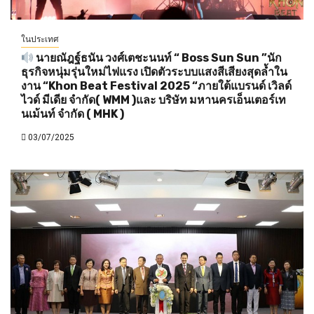
ในประเทศ
นายณัฎฐ์ธนัน วงศ์เตชะนนท์ “ Boss Sun Sun ”นัก
ธุรกิจหนุ่มรุ่นใหม่ไฟแรง เปิดตัวระบบแสงสีเสียงสุดล้ำใน
งาน “Khon Beat Festival 2025 “ภายใต้แบรนด์ เวิลด์
ไวด์ มีเดีย จำกัด( WMM )และ บริษัท มหานครเอ็นเตอร์เท
นเม้นท์ จำกัด ( MHK )
03/07/2025