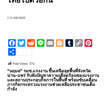
ไทยไปด้วยกัน
21/08/2020
Facebook
Twitter
Reddit
Line
Email
Blogger
Tumblr
Copy
Pint
Link
Share
Post Views:
370
“นฤมล” รมช.แรงงาน ขึ้นเหนือลุยพื้นที่จังหวัด
น่าน-แพร่ รับฟังปัญหาความเดือดร้อนของแรงงาน
และสถานประกอบกิจการในพื้นที่ พร้อมขับเคลื่อน
ภารกิจกระทรวงแรงงานช่วยเหลือประชาชนเต็ม
กำลัง