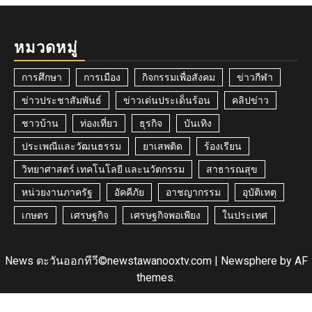
หมวดหมู่
การศึกษา
การเมือง
กิจกรรมเพื่อสังคม
ข่าวกีฬา
ข่าวประชาสัมพันธ์
ข่าวเด่นประเด็นร้อน
คลิปข่าว
ชาวบ้าน
ท่องเที่ยว
ธุรกิจ
บันเทิง
ประเพณีและวัฒนธรรม
ยาเสพติด
ร้องเรียน
วิทยาศาสตร์ เทคโนโลยี และนวัตกรรม
สาธารณสุข
หน่วยงานภาครัฐ
อัคคีภัย
อาชญากรรม
อุบัติเหตุ
เกษตร
เศรษฐกิจ
เศรษฐกิจพอเพียง
ในประเทศ
News ตะวันออกทีวี©newstawanooxtv.com
|
Newsphere
by AF
themes.