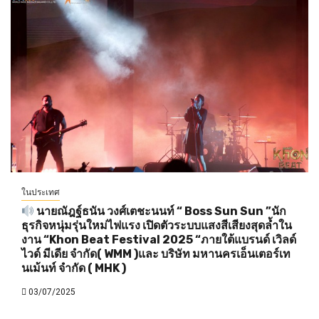
ในประเทศ
นายณัฎฐ์ธนัน วงศ์เตชะนนท์ “ Boss Sun Sun ”นัก
ธุรกิจหนุ่มรุ่นใหม่ไฟแรง เปิดตัวระบบแสงสีเสียงสุดล้ำใน
งาน “Khon Beat Festival 2025 “ภายใต้แบรนด์ เวิลด์
ไวด์ มีเดีย จำกัด( WMM )และ บริษัท มหานครเอ็นเตอร์เท
นเม้นท์ จำกัด ( MHK )
03/07/2025