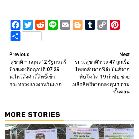
Facebook
Twitter
Reddit
Line
Email
Blogger
Tumblr
Copy
Pint
Link
Share
Post
Previous
Next
‘สุชาติ – นฤมล’ 2 รัฐมนตรี
รมว.‘สุชาติ’ห่วง 47 ลูกเรือ
navigation
ป้ายแดงถือฤกษ์ดี 07.29
ไทยกลับจากฟิลิปปินส์จาก
น.ไหว้สิ่งศักดิ์สิทธิ์เข้า
พิษโควิด-19 กำชับ ช่วย
กระทรวงแรงงานวันแรก
เหลือสิทธิจากกองทุนฯ ตาม
ขั้นตอน
MORE STORIES