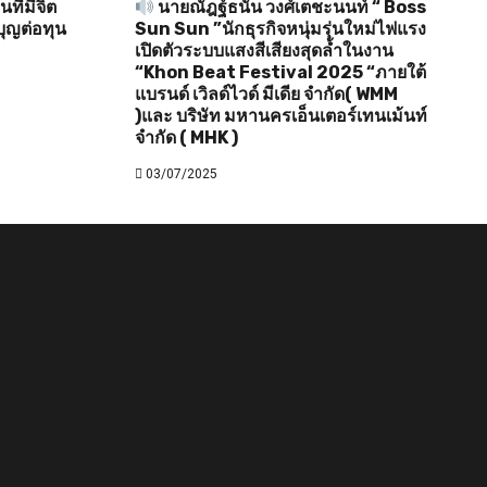
ี่มีจิต
นายณัฎฐ์ธนัน วงศ์เตชะนนท์ “ Boss
ุญต่อทุน
Sun Sun ”นักธุรกิจหนุ่มรุ่นใหม่ไฟแรง
เปิดตัวระบบแสงสีเสียงสุดล้ำในงาน
“Khon Beat Festival 2025 “ภายใต้
แบรนด์ เวิลด์ไวด์ มีเดีย จำกัด( WMM
)และ บริษัท มหานครเอ็นเตอร์เทนเม้นท์
จำกัด ( MHK )
03/07/2025