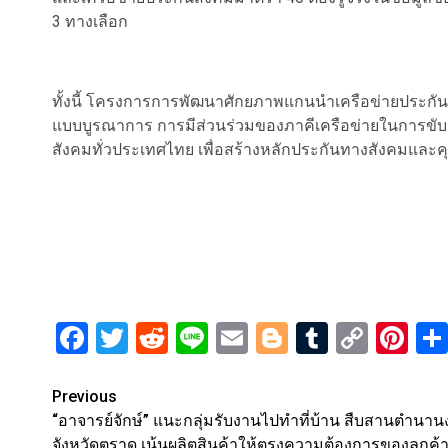
3 ทางเลือก
ทั้งนี้ โครงการการพัฒนาศักยภาพแกนนำเครือข่ายประกันส
แบบบูรณาการ การมีส่วนร่วมของภาคีเครือข่ายในการขับ
สังคมทั่วประเทศไทย เพื่อสร้างหลักประกันทางสังคมและค
Facebook
Twitter
Reddit
Line
Email
Blogger
Tumblr
Copy
Pi
Link
Post
Previous
“อาจารย์จักษ์” แนะกลุ่มรับงานไปทำที่บ้าน สืบสานตำนา
navigation
จังหวัดตราด เน้นผลิตสินค้าให้ตรงความต้องการของลูกค้