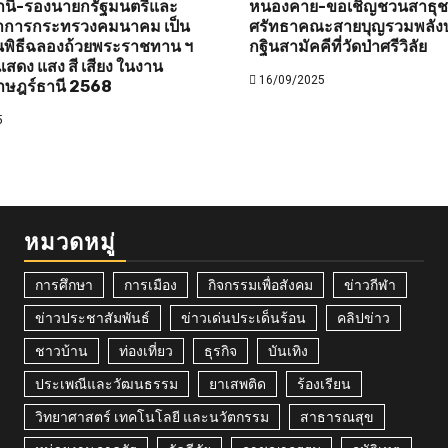
านี-รองนายกรัฐมนตรีและ
หนองคาย-ขอเชิญชวนสาธุชนท
ว่าการกระทรวงคมนาคม เป็น
ศรัทธาคณะสายบุญรวมพลังบ
พิธีฉลองถ้วยพระราชทาน ฯ
กฐินสามัคคีที่วัดป่าศรีวิลัย
สดง แสง สี เสียง ในงาน
16/09/2025
าษฎร์ธานี 2568
5
หมวดหมู่
การศึกษา
การเมือง
กิจกรรมเพื่อสังคม
ข่าวกีฬา
ข่าวประชาสัมพันธ์
ข่าวเด่นประเด็นร้อน
คลิปข่าว
ชาวบ้าน
ท่องเที่ยว
ธุรกิจ
บันเทิง
ประเพณีและวัฒนธรรม
ยาเสพติด
ร้องเรียน
วิทยาศาสตร์ เทคโนโลยี และนวัตกรรม
สาธารณสุข