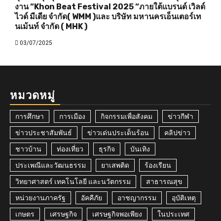
งาน “Khon Beat Festival 2025 “ภายใต้แบรนด์ เวิลด์
ไวด์ มีเดีย จำกัด( WMM )และ บริษัท มหานครเอ็นเตอร์เท
นเม้นท์ จำกัด ( MHK )
03/07/2025
หมวดหมู่
การศึกษา
การเมือง
กิจกรรมเพื่อสังคม
ข่าวกีฬา
ข่าวประชาสัมพันธ์
ข่าวเด่นประเด็นร้อน
คลิปข่าว
ชาวบ้าน
ท่องเที่ยว
ธุรกิจ
บันเทิง
ประเพณีและวัฒนธรรม
ยาเสพติด
ร้องเรียน
วิทยาศาสตร์ เทคโนโลยี และนวัตกรรม
สาธารณสุข
หน่วยงานภาครัฐ
อัคคีภัย
อาชญากรรม
อุบัติเหตุ
เกษตร
เศรษฐกิจ
เศรษฐกิจพอเพียง
ในประเทศ