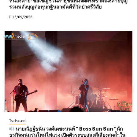
หนองคาย-ขอเชิญชวนสาธุชนที่มีจิตศรัทธาคณะสายบุญ
รวมพลังบุญต่อทุนกฐินสามัคคีที่วัดป่าศรีวิลัย
16/09/2025
ในประเทศ
นายณัฎฐ์ธนัน วงศ์เตชะนนท์ “ Boss Sun Sun ”นัก
ธุรกิจหนุ่มรุ่นใหม่ไฟแรง เปิดตัวระบบแสงสีเสียงสุดล้ำใน