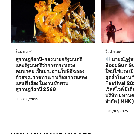
ในประเทศ
ในประเทศ
สุราษฎร์ธานี-รองนายกรัฐมนตรี
นายณัฎฐ์ธน
และรัฐมนตรีว่าการกระทรวง
Boss Sun Sun 
คมนาคม เป็นประธานในพิธีฉลอง
ใหม่ไฟแรง เป
ถ้วยพระราชทาน ฯ พร้อมการแสดง
สุดล้ำในงาน
แสง สี เสียง ในงานชักพระ
Festival 20
สุราษฎร์ธานี 2568
เวิลด์ไวด์ มีเ
บริษัท มหานค
07/10/2025
จำกัด ( MHK )
03/07/2025