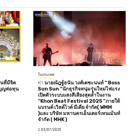
ในประเทศ
ี่มีจิต
นายณัฎฐ์ธนัน วงศ์เตชะนนท์ “ Boss
ุญต่อทุน
Sun Sun ”นักธุรกิจหนุ่มรุ่นใหม่ไฟแรง
เปิดตัวระบบแสงสีเสียงสุดล้ำในงาน
“Khon Beat Festival 2025 “ภายใต้
แบรนด์ เวิลด์ไวด์ มีเดีย จำกัด( WMM
)และ บริษัท มหานครเอ็นเตอร์เทนเม้นท์
จำกัด ( MHK )
03/07/2025