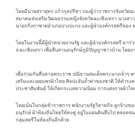
โดยมีนายสรายุทร แก้วกุลปรีชา รองผู้ว่าราชการจังหวัดฉะเ
สมาคมส่งเสริมวัฒนธรรมหญิงจังหวัดฉะเชิงเทรา นางสาว
นายกกิ่งกาชาดอำเภอบางปะกง และผู้นำองค์กรสตรีของ จ.
โดยในงานนี้มีผู้นำหน่วยงานรัฐ และผู้นำองค์กรสตรี มาร่
จ.ฉะเชิงเทรา เพื่อสืบสานอนุรักษ์ภูมิปัญญาชาวบ้าน โดยง
เพื่อร่วมกันสืบสานพระราช ปณิธานสมเด็จพระนางเจ้าๆ พ
เสริมและเผยแพร่ผ้าไทย ศิลปะอันล้ำค่าของชาติ ให้ดำรง
ประชาสัมพันธ์ ให้เกิดกระแสความนิยม การแต่งกายผ้าไท
โดยเน้นในกลุ่มข้าราชการ พนักงานรัฐวิสาหกิจ ลูกจ้างของ
อนุรักษ์ ผ้าท้องถิ่นไทยให้คงคู่ อยู่ในแผ่นดินสืบไป ตลอดจ
กลุ่มสตรีในท้องถิ่นอีกด้วย