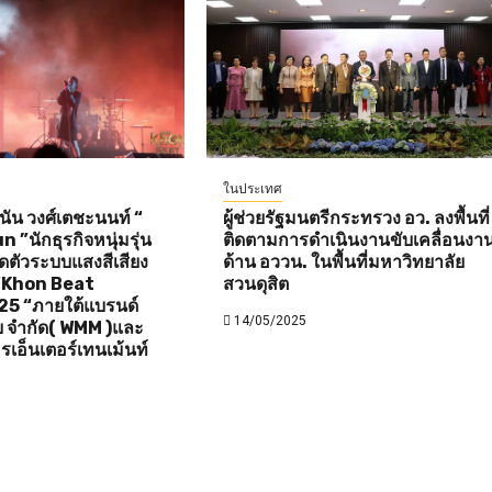
ในประเทศ
ัน วงศ์เตชะนนท์ “
ผู้ช่วยรัฐมนตรีกระทรวง อว. ลงพื้นที่
”นักธุรกิจหนุ่มรุ่น
ติดตามการดำเนินงานขับเคลื่อนงา
ิดตัวระบบแสงสีเสียง
ด้าน อววน. ในพื้นที่มหาวิทยาลัย
 “Khon Beat
สวนดุสิต
25 “ภายใต้แบรนด์
14/05/2025
ดีย จำกัด( WMM )และ
รเอ็นเตอร์เทนเม้นท์