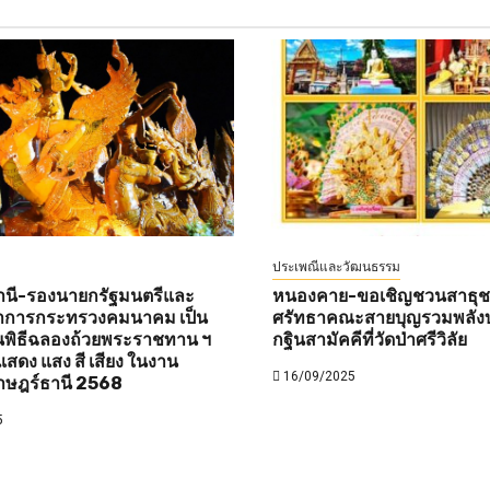
ประเพณีและวัฒนธรรม
านี-รองนายกรัฐมนตรีและ
หนองคาย-ขอเชิญชวนสาธุชนท
ว่าการกระทรวงคมนาคม เป็น
ศรัทธาคณะสายบุญรวมพลังบ
พิธีฉลองถ้วยพระราชทาน ฯ
กฐินสามัคคีที่วัดป่าศรีวิลัย
สดง แสง สี เสียง ในงาน
16/09/2025
าษฎร์ธานี 2568
5