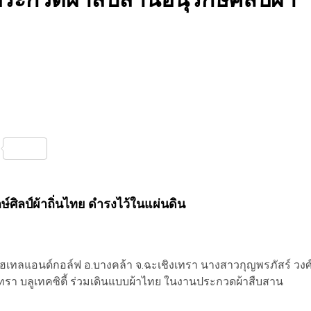
nterest
Share
กษ์ศิลป์ผ้าถิ่นไทย ดำรงไว้ในแผ่นดิน
น โฮเทลแอนด์กอล์ฟ อ.บางคล้า จ.ฉะเชิงเทรา นางสาวกุญพรภัสร์ วงศ
า บลูเทคซิตี้ ร่วมเดินแบบผ้าไทย ในงานประกวดผ้าสืบสาน