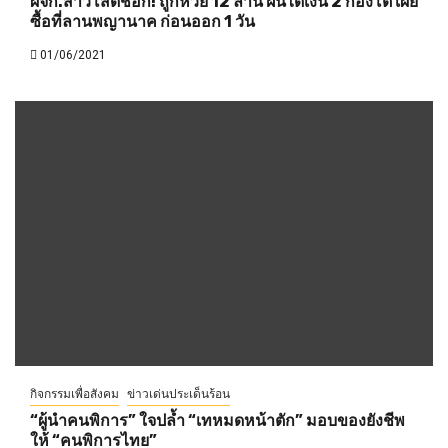
ผจก.สาวโสดช็อก! ถูกหวย 12 ล้าน ฝันได้เงิน 2 กองโต เผย
ซื้อที่ลานพญานาค ก่อนออก 1 วัน
01/06/2021
กิจกรรมเพื่อสังคม
ข่าวเด่นประเด็นร้อน
“ผู้นำคนพิการ” ใจปล้ำ “เทหมดหน้าตัก” มอบของยังชีพ
ให้ “คนพิการไทย”