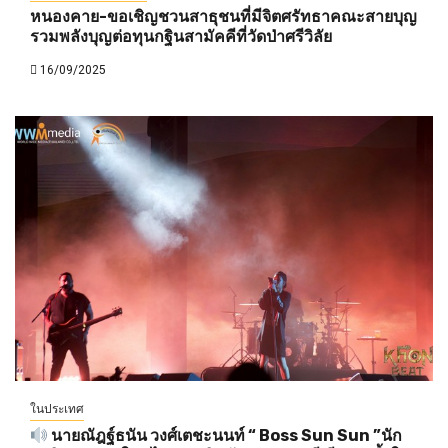
หนองคาย-ขอเชิญชวนสาธุชนที่มีจิตศรัทธาคณะสายบุญ
รวมพลังบุญต่อทุนกฐินสามัคคีที่วัดป่าศรีวิลัย
16/09/2025
ในประเทศ
นายณัฎฐ์ธนัน วงศ์เตชะนนท์ “ Boss Sun Sun ”นัก