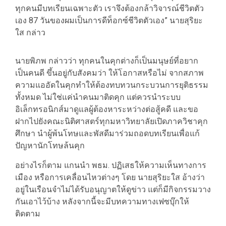
ทุกคนมีบทเรียนเฉพาะตัว เราจึงต้องกล้าวิจารณ์ชีวิตตัว
เอง 87 วันของผมเป็นการดีท็อกซ์ชีวิตตัวเอง” นายสุริยะ
ใส กล่าว
นายพิภพ กล่าวว่า ทุกคนในคุกต่างก็เป็นมนุษย์ที่อยาก
เป็นคนดี ขึ้นอยู่กับสังคมว่า ให้โอกาสหรือไม่ จากสภาพ
ความแออัดในคุกทำให้ต้องทบทวนกระบวนการยุติธรรม
ทั้งหมด ไม่ใช่แค่นำคนมาติดคุก แต่ควรนำระบบ
อิเล็กทรอนิกส์มาดูแลผู้ต้องหาระหว่างต่อสู้คดี และขอ
ฝากไปยังคณะนิติศาสตร์ทุกมหาวิทยาลัยเปิดภาควิชาคุก
ศึกษา นำผู้พ้นโทษและพัสดีมาร่วมถอดบทเรียนเพื่อแก้
ปัญหานักโทษล้นคุก
อย่างไรก็ตาม แกนนำ พธม. ปฏิเสธให้ความเห็นทางการ
เมือง หรือการเคลื่อนไหวต่างๆ โดย นายสุริยะใส อ้างว่า
อยู่ในเรือนจำไม่ได้รับอนุญาตให้ดูข่าว แต่ก็มีกิจกรรมวาง
กันเอาไว้บ้าง หลังจากนี้จะมีบทความทางเฟซบุ๊กให้
ติดตาม