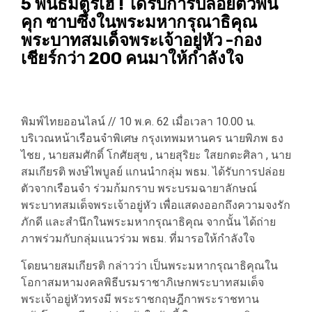
5 พันธมิตรเฮ ! ได้รับการปล่อยตัวพ้น
คุก ซาบซึ้งในพระมหากรุณาธิคุณ
พระบาทสมเด็จพระเจ้าอยู่หัว -กอง
เชียร์กว่า 200 คนมาให้กำลังใจ
พิมพ์ไทยออนไลน์ // 10 พ.ค. 62 เมื่อเวลา 10.00 น.
บริเวณหน้าเรือนจำพิเศษ กรุงเทพมหานคร นายพิภพ ธง
ไชย , นายสมศักดิ์ โกศัยสุข , นายสุริยะ ใสยกตะศิลา , นาย
สมเกียรติ พงษ์ไพบูลย์ แกนนำกลุ่ม พธม. ได้รับการปล่อย
ตัวจากเรือนจำ ร่วมก้มกราบ พระบรมฉายาลักษณ์
พระบาทสมเด็จพระเจ้าอยู่หัว เพื่อแสดงออกถึงความจงรัก
ภักดี และสำนึกในพระมหากรุณาธิคุณ จากนั้น ได้ถ่าย
ภาพร่วมกับกลุ่มแนวร่วม พธม. ที่มารอให้กำลังใจ
โดยนายสมเกียรติ กล่าวว่า เป็นพระมหากรุณาธิคุณใน
โอกาสมหามงคลพิธีบรมราชาภิเษกพระบาทสมเด็จ
พระเจ้าอยู่หัวทรงมี พระราชกฤษฎีกาพระราชทาน