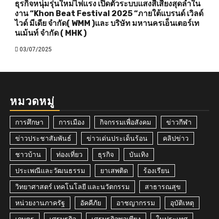
ธุรกิจหนุ่มรุ่นใหม่ไฟแรง เปิดตัวระบบแสงสีเสียงสุดล้ำใน
งาน “Khon Beat Festival 2025 “ภายใต้แบรนด์ เวิลด์
ไวด์ มีเดีย จำกัด( WMM )และ บริษัท มหานครเอ็นเตอร์เท
นเม้นท์ จำกัด ( MHK )
03/07/2025
หมวดหมู่
การศึกษา
การเมือง
กิจกรรมเพื่อสังคม
ข่าวกีฬา
ข่าวประชาสัมพันธ์
ข่าวเด่นประเด็นร้อน
คลิปข่าว
ชาวบ้าน
ท่องเที่ยว
ธุรกิจ
บันเทิง
ประเพณีและวัฒนธรรม
ยาเสพติด
ร้องเรียน
วิทยาศาสตร์ เทคโนโลยี และนวัตกรรม
สาธารณสุข
หน่วยงานภาครัฐ
อัคคีภัย
อาชญากรรม
อุบัติเหตุ