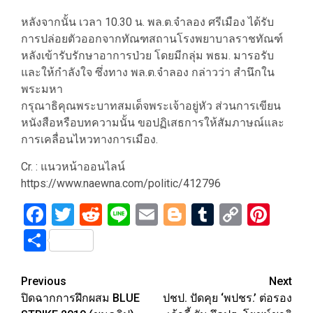
หลังจากนั้น เวลา 10.30 น. พล.ต.จำลอง ศรีเมือง ได้รับ
การปล่อยตัวออกจากทัณฑสถานโรงพยาบาลราชทัณฑ์
หลังเข้ารับรักษาอาการป่วย โดยมีกลุ่ม พธม. มารอรับ
และให้กำลังใจ ซึ่งทาง พล.ต.จำลอง กล่าวว่า สำนึกใน
พระมหา
กรุณาธิคุณพระบาทสมเด็จพระเจ้าอยู่หัว ส่วนการเขียน
หนังสือหรือบทความนั้น ขอปฏิเสธการให้สัมภาษณ์และ
การเคลื่อนไหวทางการเมือง.
Cr. : แนวหน้าออนไลน์
https://www.naewna.com/politic/412796
Facebook
Twitter
Reddit
Line
Email
Blogger
Tumblr
Copy
Pint
Link
Share
Post
Previous
Next
ปิดฉากการฝึกผสม BLUE
ปชป. ปัดคุย ‘พปชร.’ ต่อรอง
navigation