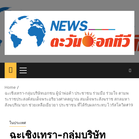
Skip
to
content
Primary
Menu
Home
ฉะเชิงเทรา-กลุ่มบริษัทเอกชน ผู้นำพ่อค้า ประชาชน ร่วมมือ ร่วมใจ ตามพ
ระราชประสงค์สมเด็จพระอริยวงศาคตญาณ สมเด็จพระสังฆราช สกลมหา
สังฆปริณายก ช่วยเหลือเยียวยา ประชาชน ที่ได้รับผลกระทบ ไวรัสโควิด#19
ในประเทศ
ฉะเชิงเทรา-กลุ่มบริษัท