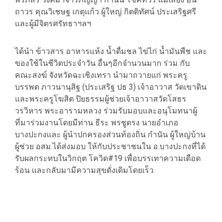
ถาวร คุณวิเชษฐ เกตุแก้ว ผู้ใหญ่ กิตติทัศน์ ประเสริฐศรี
และผู้มีจิตรศรัทธาฯลฯ
ได้นำ ข้าวสาร อาหารแห้ง น้ำดื่มชล ไข่ไก่ น้ำมันพืช และ
ของใช้ในชีวิตประจำวัน อื่นๆอีกจำนวนมาก ร่วม กับ
คณะสงฆ์ จังหวัดฉะเชิงเทรา นำมาถวายแก่ พระครู
บรรพต ภาวนานุสิฐ (ประเสริฐ ปธ 3) เจ้าอาวาส วัดเขาดิน
และพระครูโฆสิต ปิยธรรมผู้ช่วยเจ้าอาวาสวัดโสธร
วรวิหาร พระอารามหลวง ร่วมรับมอบและอนุโมทนาผู้
ที่มาร่วมงานโดยมีท่าน ธีระ พรชูตรง นายอำเภอ
บางปะกงและ ผู้นำปกครองส่วนท้องถิ่น กำนัน ผู้ใหญ่บ้าน
ผู้ช่วย อสม.ได้ส่งมอบ ให้กับประชาชนใน อ.บางปะกงที่ได้
รับผลกระทบในวิกฤต โควิด#19 เพื่อบรรเทาความเดือด
ร้อน และกลับมามีความสุขดั่งเดิมโดยเร็ว