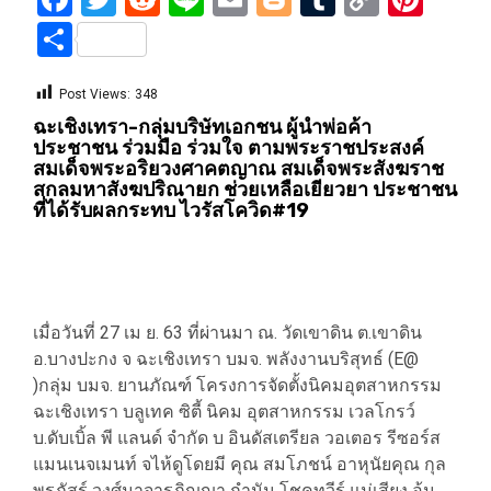
Link
Share
Post Views:
348
ฉะเชิงเทรา-กลุ่มบริษัทเอกชน ผู้นำพ่อค้า
ประชาชน ร่วมมือ ร่วมใจ ตามพระราชประสงค์
สมเด็จพระอริยวงศาคตญาณ สมเด็จพระสังฆราช
สกลมหาสังฆปริณายก ช่วยเหลือเยียวยา ประชาชน
ที่ได้รับผลกระทบ ไวรัสโควิด#19
เมื่อวันที่ 27 เม ย. 63 ที่ผ่านมา ณ. วัดเขาดิน ต.เขาดิน
อ.บางปะกง จ ฉะเชิงเทรา บมจ. พลังงานบริสุทธ์ (E@
)กลุ่ม บมจ. ยานภัณฑ์ โครงการจัดตั้งนิคมอุตสาหกรรม
ฉะเชิงเทรา บลูเทค ซิตี้ นิคม อุตสาหกรรม เวลโกรว์
บ.ดับเบิ้ล พี แลนด์ จำกัด บ อินดัสเตรียล วอเตอร รีซอร์ส
แมนเนจเมนท์ จไห้ดูโดยมี คุณ สมโภชน์ อาหุนัยคุณ กุล
พรภัสร์ วงศ์มาจารภิญญา กำนัน โชคทวีร์ แม่เสียง อ้น