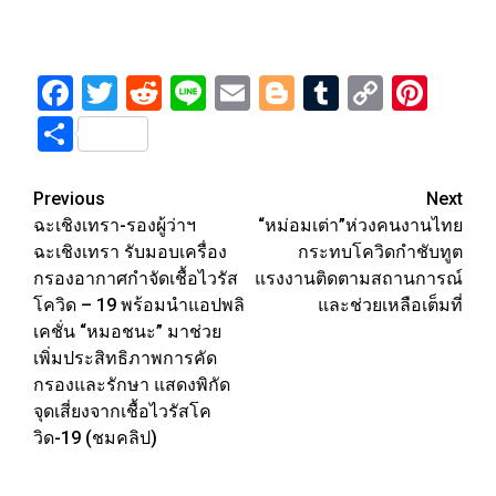
Facebook
Twitter
Reddit
Line
Email
Blogger
Tumblr
Copy
Pint
Link
Share
Post
Previous
Next
ฉะเชิงเทรา-รองผู้ว่าฯ
“หม่อมเต่า”ห่วงคนงานไทย
navigation
ฉะเชิงเทรา รับมอบเครื่อง
กระทบโควิดกำชับทูต
กรองอากาศกำจัดเชื้อไวรัส
แรงงานติดตามสถานการณ์
โควิด – 19 พร้อมนำแอปพลิ
และช่วยเหลือเต็มที่
เคชั่น “หมอชนะ” มาช่วย
เพิ่มประสิทธิภาพการคัด
กรองและรักษา แสดงพิกัด
จุดเสี่ยงจากเชื้อไวรัสโค
วิด-19 (ชมคลิป)