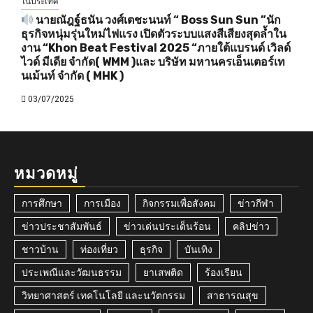
ในประเทศ
นายณัฎฐ์ธนัน วงศ์เตชะนนท์ “ Boss Sun Sun ”นัก
ธุรกิจหนุ่มรุ่นใหม่ไฟแรง เปิดตัวระบบแสงสีเสียงสุดล้ำใน
งาน “Khon Beat Festival 2025 “ภายใต้แบรนด์ เวิลด์
ไวด์ มีเดีย จำกัด( WMM )และ บริษัท มหานครเอ็นเตอร์เท
นเม้นท์ จำกัด ( MHK )
03/07/2025
หมวดหมู่
การศึกษา
การเมือง
กิจกรรมเพื่อสังคม
ข่าวกีฬา
ข่าวประชาสัมพันธ์
ข่าวเด่นประเด็นร้อน
คลิปข่าว
ชาวบ้าน
ท่องเที่ยว
ธุรกิจ
บันเทิง
ประเพณีและวัฒนธรรม
ยาเสพติด
ร้องเรียน
วิทยาศาสตร์ เทคโนโลยี และนวัตกรรม
สาธารณสุข