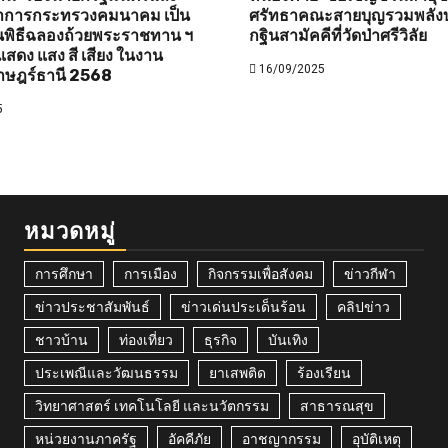
ว่าการกระทรวงคมนาคม เป็น
ศรัทธาคณะสายบุญรวมพลังบ
พิธีฉลองถ้วยพระราชทาน ฯ
กฐินสามัคคีที่วัดป่าศรีวิลัย
สดง แสง สี เสียง ในงาน
16/09/2025
าษฎร์ธานี 2568
5
หมวดหมู่
การศึกษา
การเมือง
กิจกรรมเพื่อสังคม
ข่าวกีฬา
ข่าวประชาสัมพันธ์
ข่าวเด่นประเด็นร้อน
คลิปข่าว
ชาวบ้าน
ท่องเที่ยว
ธุรกิจ
บันเทิง
ประเพณีและวัฒนธรรม
ยาเสพติด
ร้องเรียน
วิทยาศาสตร์ เทคโนโลยี และนวัตกรรม
สาธารณสุข
หน่วยงานภาครัฐ
อัคคีภัย
อาชญากรรม
อุบัติเหตุ