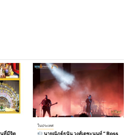
ในประเทศ
ี่มีจิต
นายณัฎฐ์ธนัน วงศ์เตชะนนท์ “ Boss