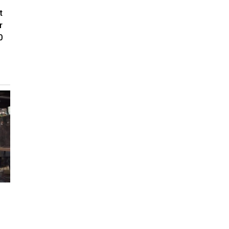
t
r
0