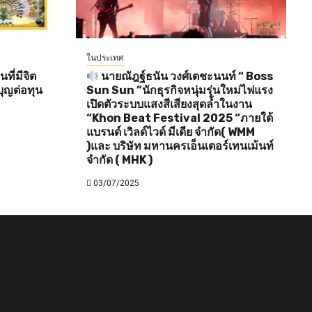
ในประเทศ
ี่มีจิต
นายณัฎฐ์ธนัน วงศ์เตชะนนท์ “ Boss
ุญต่อทุน
Sun Sun ”นักธุรกิจหนุ่มรุ่นใหม่ไฟแรง
เปิดตัวระบบแสงสีเสียงสุดล้ำในงาน
“Khon Beat Festival 2025 “ภายใต้
แบรนด์ เวิลด์ไวด์ มีเดีย จำกัด( WMM
)และ บริษัท มหานครเอ็นเตอร์เทนเม้นท์
จำกัด ( MHK )
03/07/2025