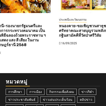
ประเพณีและวัฒนธรรม
านี-รองนายกรัฐมนตรีและ
หนองคาย-ขอเชิญชวนสาธุชนท
ว่าการกระทรวงคมนาคม เป็น
ศรัทธาคณะสายบุญรวมพลังบ
พิธีฉลองถ้วยพระราชทาน ฯ
กฐินสามัคคีที่วัดป่าศรีวิลัย
สดง แสง สี เสียง ในงาน
16/09/2025
าษฎร์ธานี 2568
5
หมวดหมู่
การศึกษา
การเมือง
กิจกรรมเพื่อสังคม
ข่าวกีฬา
ข่าวประชาสัมพันธ์
ข่าวเด่นประเด็นร้อน
คลิปข่าว