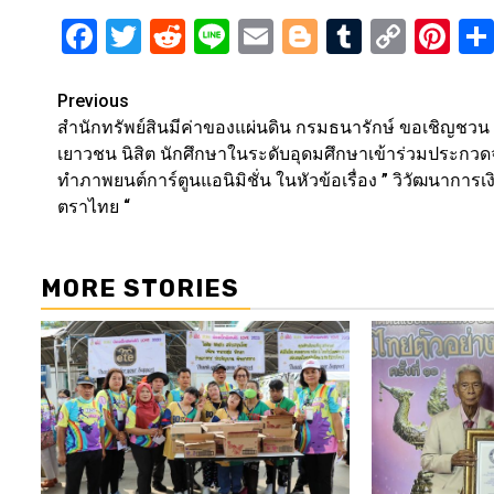
Facebook
Twitter
Reddit
Line
Email
Blogger
Tumblr
Copy
Pi
Link
Post
Previous
สำนักทรัพย์สินมีค่าของแผ่นดิน​ กรมธนารักษ์​ ขอเชิญชวน
navigation
เยาวชน​ นิสิต​ นักศึกษาในระดับอุดมศึกษา​เข้าร่วมประกวด
ทำภาพยนต์การ์ตูนแอนิมิชั่น​ ในหัวข้อเรื่อง​ ” วิวัฒนาการเง
ตราไทย​ “
MORE STORIES