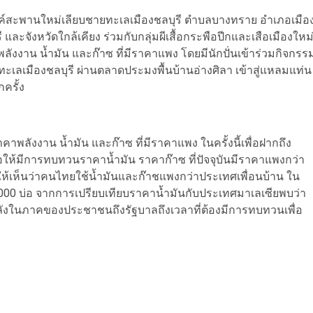
สงค์สะพานใหม่เลียบชายทะเลเมืองชลบุรี ตำบลบางทราย อำเภอเมือ
และจังหวัดใกล้เคียง ร่วมกับกลุ่มผีเสื้อกระพือปีกและเสือเมืองใหม
ลังงาน น้ำมัน และก๊าซ ที่มีราคาแพง โดยมีนักปั่นเข้าร่วมกิจกรร
ะเลเมืองชลบุรี ผ่านตลาดประมงพื้นบ้านอ่างศิลา เข้าสู่แหลมแท่น
ครั้ง
าพลังงาน น้ำมัน และก๊าซ ที่มีราคาแพง ในครั้งนี้เพื่อฝากถึง
อให้มีการทบทวนราคาน้ำมัน ราคาก๊าซ ที่ปัจจุบันมีราคาแพงกว่า
ให้เห็นว่าคนไทยใช้น้ำมันและก๊าชแพงกว่าประเทศเพื่อนบ้าน ใน
000 บ่อ จากการเปรียบเทียบราคาน้ำมันกับประเทศมาเลเซียพบว่า
งในภาคของประชาชนถึงรัฐบาลถึงเวลาที่ต้องมีการทบทวนเพื่อ